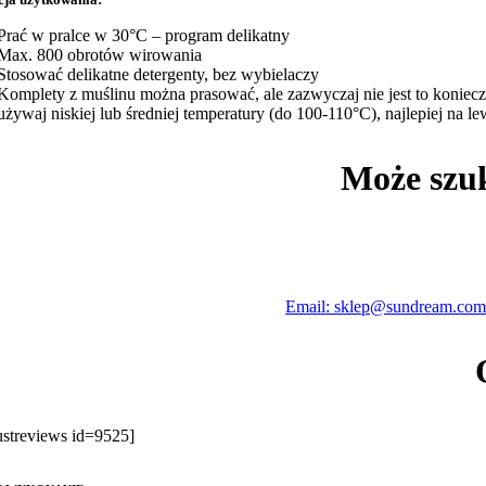
Prać w pralce w 30°C – program delikatny
Max. 800 obrotów wirowania
Stosować delikatne detergenty, bez wybielaczy
Komplety z muślinu można prasować, ale zazwyczaj nie jest to konieczn
używaj niskiej lub średniej temperatury (do 100-110°C), najlepiej na l
Może szu
Email: sklep@sundream.com
rustreviews id=9525]