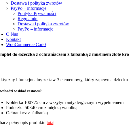
Dostawa i polityka zwrotów
PayPo – informacje
Polityka Prywatności
Regulamin
Dostawa i polityka zwrotów
PayPo – informacje
O Nas
Kontakt
WooCommerce Cart
0
mplet do łóżeczka z ochraniaczem z falbanką z muślinem złote kr
aktyczny i funkcjonalny zestaw 3 elementowy, który zapewnia dziecku 
wchodzi w skład zestawu?
Kołderka 100×75 cm z wszytym antyalergicznym wypełnieniem
Poduszka 50×40 cm z miękką watoliną
Ochraniacz z falbanką
bacz pełny opis produktu
tutaj