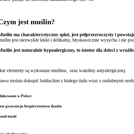
Czym jest muślin?
Muślin ma charakterystyczny splot, jest półprzezroczysty i powsta
muślin jest niezwykle lekki i delikatny, błyskawicznie wysycha i nie po
Muślin jest naturalnie hypoalergiczny, to istotne dla dzieci z wrażl
kie elementy są wykonane muślinu, oraz watoliny antyalergicznej.
tawu można dokupić baldachim z białego tiulu wraz z ozdobnymi serd
ukowano w Polsce
am gwarancja bezpieczenstwa tkanin
and made
cja użytkowania: