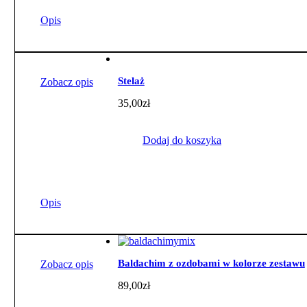
Opis
Stelaż
Zobacz opis
35,00
zł
Dodaj do koszyka
Opis
Baldachim z ozdobami w kolorze zestawu
Zobacz opis
89,00
zł