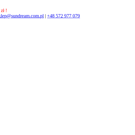
zł !
klep@sundream.com.pl
|
+48 572 977 079
572 977 079
SKLEP@SUNDREAM.PL