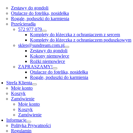
Zestawy do gondoli
Otulacze do fotelika, nosidełka
Rogale, poduszki do karmienia
Prześcieradła
572 977 079
Komplety do łóżeczka z ochraniaczem z sercem
Komplety do łóżeczka z ochraniaczem poduszkowym
sklep@sundream.com.pl
Zestawy do gondoli
Kokony niemowlęce
Rożki niemowlęce
ZAPRASZAMY!
Otulacze do fotelika, nosidełka
Rogale, poduszki do karmienia
Strefa Klienta
Moje konto
Koszyk
Zamówienie
Moje konto
Koszyk
Zamówienie
Informacje
Polityka Prywatności
Regulamin