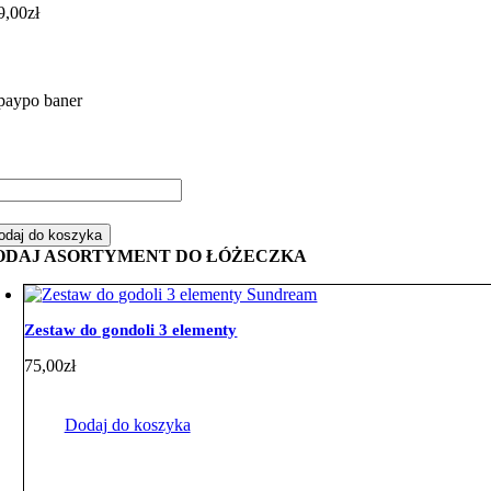
9,00
zł
ść
mplet
odaj do koszyka
żeczka
ODAJ ASORTYMENT DO ŁÓŻECZKA
hraniaczem
lbanką
Zestaw do gondoli 3 elementy
ślinem
75,00
zł
te
opeczki
Dodaj do koszyka