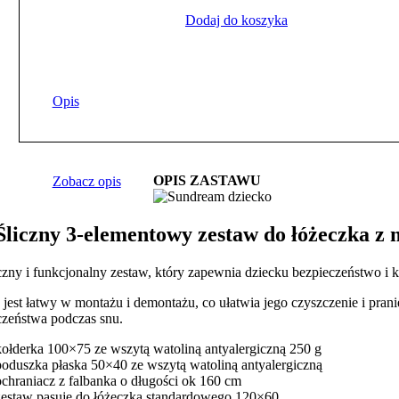
Dodaj do koszyka
Opis
OPIS ZASTAWU
Zobacz opis
Śliczny 3-elementowy zestaw do łóżeczka z
czny i funkcjonalny zestaw, który zapewnia dziecku bezpieczeństwo i 
jest łatwy w montażu i demontażu, co ułatwia jego czyszczenie i pran
czeństwa podczas snu.
kołderka 100×75 ze wszytą watoliną antyalergiczną 250 g
poduszka płaska 50×40 ze wszytą watoliną antyalergiczną
ochraniacz z falbanka o długości ok 160 cm
zestaw pasuje do łóżeczka standardowego 120×60