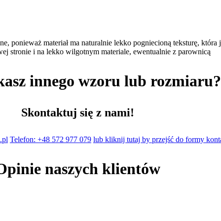
e, ponieważ materiał ma naturalnie lekko pogniecioną teksturę, która j
ewej stronie i na lekko wilgotnym materiale, ewentualnie z parownicą
kasz innego wzoru lub rozmiaru
Skontaktuj się z nami!
.pl
Telefon: +48 572 977 079
lub kliknij tutaj by przejść do formy kon
Opinie naszych klientów