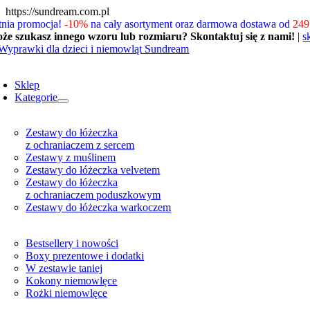
Skip
https://sundream.com.pl
to
tnia promocja!
-10%
na cały asortyment oraz darmowa dostawa od
249 
content
że szukasz innego wzoru lub rozmiaru? Skontaktuj się z nami!
|
s
oggle
avigation
Sklep
Kategorie
Zestawy do łóżeczka
z ochraniaczem z sercem
Zestawy z muślinem
Zestawy do łóżeczka velvetem
Zestawy do łóżeczka
z ochraniaczem poduszkowym
Zestawy do łóżeczka warkoczem
Bestsellery i nowości
Boxy prezentowe i dodatki
W zestawie taniej
Kokony niemowlęce
Rożki niemowlęce