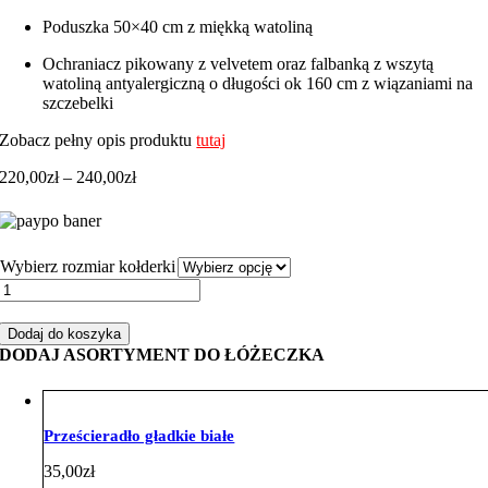
Poduszka 50×40 cm z miękką watoliną
Ochraniacz pikowany z velvetem oraz falbanką z wszytą
watoliną antyalergiczną o długości ok 160 cm z wiązaniami na
szczebelki
Zobacz pełny opis produktu
tutaj
Zakres
220,00
zł
–
240,00
zł
cen:
od
220,00zł
do
Wybierz rozmiar kołderki
240,00zł
ilość
Zestaw
do
Dodaj do koszyka
łóżeczka
DODAJ ASORTYMENT DO ŁÓŻECZKA
leśne
zwierzaki
velvet
mięta
Prześcieradło gładkie białe
35,00
zł