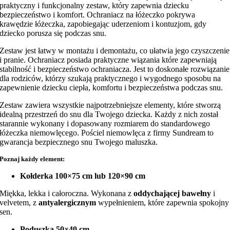
praktyczny i funkcjonalny zestaw, który zapewnia dziecku
bezpieczeństwo i komfort. Ochraniacz na łóżeczko pokrywa
krawędzie łóżeczka, zapobiegając uderzeniom i kontuzjom, gdy
dziecko porusza się podczas snu.
Zestaw jest łatwy w montażu i demontażu, co ułatwia jego czyszczenie
i pranie. Ochraniacz posiada praktyczne wiązania które zapewniają
stabilność i bezpieczeństwo ochraniacza. Jest to doskonałe rozwiązanie
dla rodziców, którzy szukają praktycznego i wygodnego sposobu na
zapewnienie dziecku ciepła, komfortu i bezpieczeństwa podczas snu.
Zestaw zawiera wszystkie najpotrzebniejsze elementy, które stworzą
idealną przestrzeń do snu dla Twojego dziecka. Każdy z nich został
starannie wykonany i dopasowany rozmiarem do standardowego
łóżeczka niemowlęcego. Pościel niemowlęca z firmy Sundream to
gwarancja bezpiecznego snu Twojego maluszka.
Poznaj każdy element:
Kołderka 100×75 cm lub 120×90 cm
Miękka, lekka i całoroczna. Wykonana z
oddychającej bawełny
i
velvetem, z
antyalergicznym
wypełnieniem, które zapewnia spokojny
sen.
Poduszka 50×40 cm