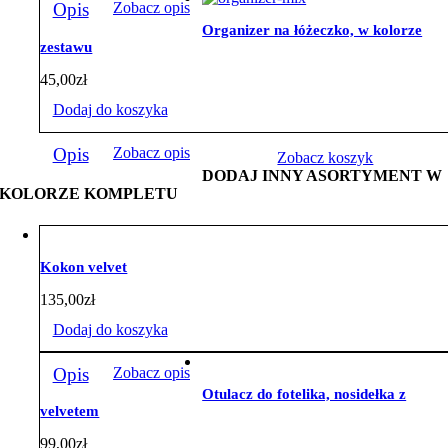
Opis
Zobacz opis
Organizer na łóżeczko, w kolorze
zestawu
45,00
zł
Dodaj do koszyka
Opis
Zobacz opis
Zobacz koszyk
DODAJ INNY ASORTYMENT W
KOLORZE KOMPLETU
Kokon velvet
135,00
zł
Dodaj do koszyka
Opis
Zobacz opis
Otulacz do fotelika, nosidełka z
velvetem
99,00
zł