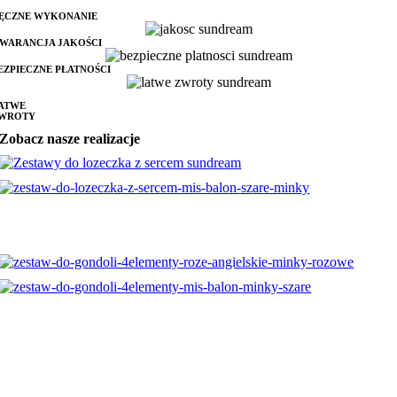
ĘCZNE WYKONANIE
WARANCJA JAKOŚCI
EZPIECZNE PŁATNOŚCI
ATWE
WROTY
Zobacz nasze realizacje