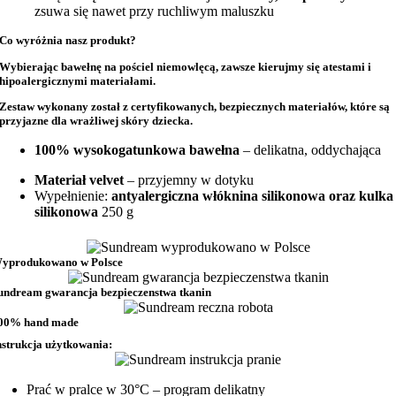
zsuwa się nawet przy ruchliwym maluszku
Co wyróżnia nasz produkt?
Wybierając bawełnę na
pościel niemowlęcą
, zawsze kierujmy się atestami i
hipoalergicznymi materiałami.
Zestaw wykonany został z
certyfikowanych, bezpiecznych materiałów
, które są
przyjazne dla wrażliwej skóry dziecka.
100% wysokogatunkowa bawełna
– delikatna, oddychająca
Materiał velvet
– przyjemny w dotyku
Wypełnienie:
antyalergiczna włóknina silikonowa oraz kulka
silikonowa
250 g
yprodukowano w Polsce
undream gwarancja bezpieczenstwa tkanin
00% hand made
nstrukcja użytkowania:
Prać w pralce w 30°C – program delikatny