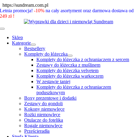
Skip
https://sundream.com.pl
to
Letnia promocja!
-10%
na cały asortyment oraz darmowa dostawa od
content
249 zł !
Toggle
Navigation
Sklep
Kategorie
Bestsellery
Komplety do łóżeczka
Komplety do łóżeczka z ochraniaczem z sercem
Zestawy do łóżeczka z muślinem
Komplety do łóżeczka velvetem
Komplety do łóżeczka warkoczem
W zestawie taniej
Komplety do łóżeczka z ochraniaczem
poduszkowym
Boxy prezentowe i dodatki
Zestawy do gondoli
Kokony niemowlęce
Rożki niemowlęce
Otulacze do fotelika
Rogale niemowlęce
Prześcieradła
Strefa Klienta