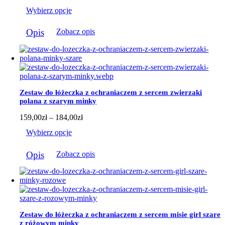
produktu
cen:
Wybierz opcje
od
159,00zł
Ten
do
Opis
Zobacz opis
produkt
184,00zł
ma
wiele
wariantów.
Opcje
można
wybrać
Zestaw do łóżeczka z ochraniaczem z sercem zwierzaki
na
polana z szarym minky
stronie
produktu
Zakres
159,00
zł
–
184,00
zł
cen:
Wybierz opcje
od
159,00zł
Ten
do
Opis
Zobacz opis
produkt
184,00zł
ma
wiele
wariantów.
Opcje
można
wybrać
Zestaw do łóżeczka z ochraniaczem z sercem misie girl szare
na
z różowym minky