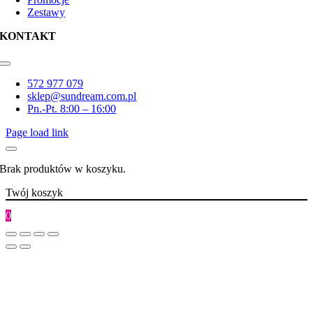
Zestawy
KONTAKT
Toggle
Navigation
572 977 079
sklep@sundream.com.pl
Pn.-Pt. 8:00 – 16:00
Page load link
Brak produktów w koszyku.
Twój koszyk
0
Go
to
Top