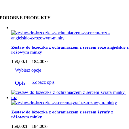
PODOBNE PRODUKTY
Zestaw do łóżeczka z ochraniaczem z sercem róże angielskie z
różowym minky
Zakres
159,00
zł
–
184,00
zł
cen:
Wybierz opcje
od
159,00zł
Ten
do
Opis
Zobacz opis
produkt
184,00zł
ma
wiele
wariantów.
Opcje
można
Zestaw do łóżeczka z ochraniaczem z sercem żyrafy z
wybrać
różowym minky
na
stronie
Zakres
159,00
zł
–
184,00
zł