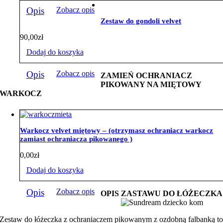
Opis
Zobacz opis
Zestaw do gondoli velvet
90,00
zł
Dodaj do koszyka
Opis
Zobacz opis
ZAMIEŃ OCHRANIACZ
PIKOWANY NA MIĘTOWY
WARKOCZ
Warkocz velvet miętowy – (otrzymasz ochraniacz warkocz
zamiast ochraniacza pikowanego )
0,00
zł
Dodaj do koszyka
Opis
Zobacz opis
OPIS ZASTAWU DO ŁÓŻECZKA
Zestaw do łóżeczka z ochraniaczem pikowanym z ozdobną falbanką t