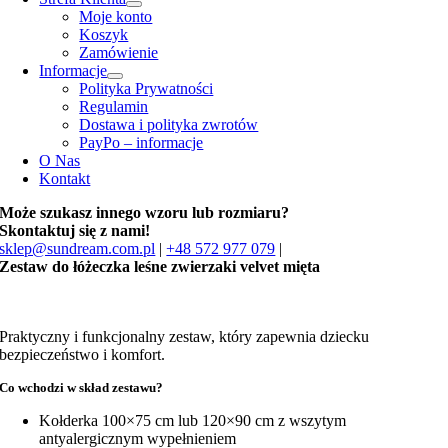
Moje konto
Koszyk
Zamówienie
Informacje
Polityka Prywatności
Regulamin
Dostawa i polityka zwrotów
PayPo – informacje
O Nas
Kontakt
Może szukasz innego wzoru lub rozmiaru?
Skontaktuj się z nami!
sklep@sundream.com.pl
|
+48 572 977 079
|
Zestaw do łóżeczka leśne zwierzaki velvet mięta
Praktyczny i funkcjonalny zestaw, który zapewnia dziecku
bezpieczeństwo i komfort.
Co wchodzi w skład zestawu?
Kołderka 100×75 cm lub 120×90 cm z wszytym
antyalergicznym wypełnieniem