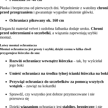
Płaska i bezpieczna od pierwszych dni. Wypełnienie z watoliny
chroni
przed przegrzaniem
i gwarantuje wygodne ułożenie główki.
Ochraniacz pikowany ok. 160 cm
Elegancki materiał velvet i ozdobna falbanka dodaje uroku.
Chroni
przed uderzeniami o szczebelki
, a wiązania zapewniają szybki
montaż.
Łatwy montaż ochraniacza
Montaż ochraniacza jest prosty i szybki, dzięki czemu w kilka chwil
przygotujesz łóżeczko do snu:
Rozwiń ochraniacz wewnątrz łóżeczka
– tak, by wyściełał
jego boki
Umieść ochraniacz na środku tylnej ścianki łóżeczka na bok
Przywiąż ochraniacz do szczebelków za pomocą wszytych
wstążek
– zawiąż na kokardki
Sprawdź, czy wszystko jest dobrze przymocowane i nie
przesuwa się
Dzięki
wiązaniom
ochraniacz jest
stabilny, bezpieczny
i nie