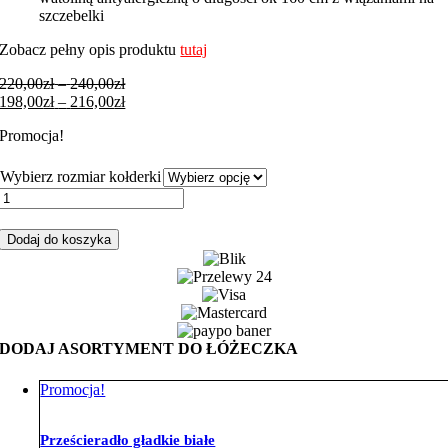
szczebelki
Zobacz pełny opis produktu
tutaj
Zakres
220,00
zł
–
240,00
zł
cen:
Zakres
198,00
zł
–
216,00
zł
od
cen:
Promocja!
220,00zł
od
do
198,00zł
240,00zł
do
Wybierz rozmiar kołderki
216,00zł
ilość
Zestaw
do
Dodaj do koszyka
łóżeczka
boy
niebieski
velvet
szary
DODAJ ASORTYMENT DO ŁÓŻECZKA
Promocja!
Prześcieradło gładkie białe