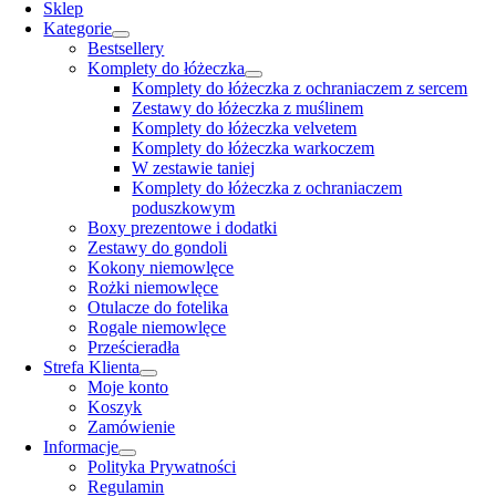
Navigation
Sklep
Kategorie
Bestsellery
Komplety do łóżeczka
Komplety do łóżeczka z ochraniaczem z sercem
Zestawy do łóżeczka z muślinem
Komplety do łóżeczka velvetem
Komplety do łóżeczka warkoczem
W zestawie taniej
Komplety do łóżeczka z ochraniaczem
poduszkowym
Boxy prezentowe i dodatki
Zestawy do gondoli
Kokony niemowlęce
Rożki niemowlęce
Otulacze do fotelika
Rogale niemowlęce
Prześcieradła
Strefa Klienta
Moje konto
Koszyk
Zamówienie
Informacje
Polityka Prywatności
Regulamin