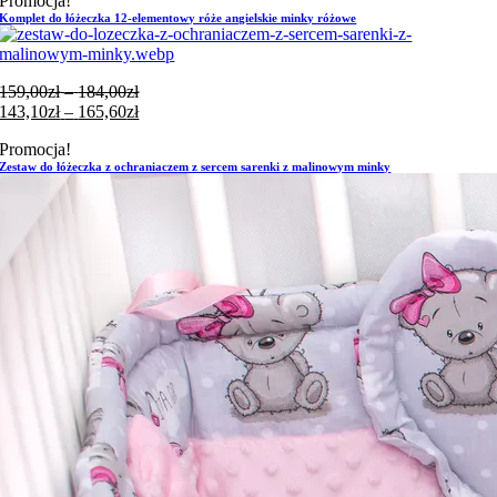
Promocja!
Komplet do łóżeczka 12-elementowy róże angielskie minky różowe
Zakres
159,00
zł
–
184,00
zł
cen:
Zakres
143,10
zł
–
165,60
zł
od
cen:
Promocja!
159,00zł
od
Zestaw do łóżeczka z ochraniaczem z sercem sarenki z malinowym minky
do
143,10zł
184,00zł
do
165,60zł