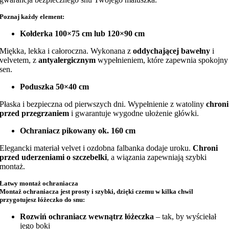
Poznaj każdy element:
Kołderka 100×75 cm lub 120×90 cm
Miękka, lekka i całoroczna. Wykonana z
oddychającej bawełny
i
velvetem, z
antyalergicznym
wypełnieniem, które zapewnia spokojny
sen.
Poduszka 50×40 cm
Płaska i bezpieczna od pierwszych dni. Wypełnienie z watoliny
chroni
przed przegrzaniem
i gwarantuje wygodne ułożenie główki.
Ochraniacz pikowany ok. 160 cm
Elegancki materiał velvet i ozdobna falbanka dodaje uroku.
Chroni
przed uderzeniami o szczebelki
, a wiązania zapewniają szybki
montaż.
Łatwy montaż ochraniacza
Montaż ochraniacza jest prosty i szybki, dzięki czemu w kilka chwil
przygotujesz łóżeczko do snu:
Rozwiń ochraniacz wewnątrz łóżeczka
– tak, by wyściełał
jego boki