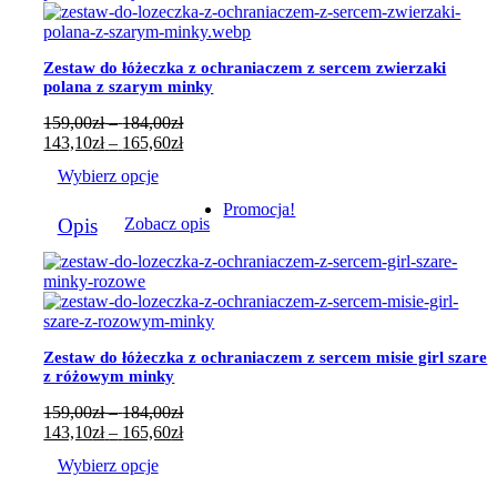
Opcje
można
wybrać
Zestaw do łóżeczka z ochraniaczem z sercem zwierzaki
na
polana z szarym minky
stronie
produktu
Zakres
159,00
zł
–
184,00
zł
cen:
Zakres
143,10
zł
–
165,60
zł
od
cen:
Wybierz opcje
159,00zł
od
do
143,10zł
Ten
Promocja!
184,00zł
do
Opis
Zobacz opis
produkt
165,60zł
ma
wiele
wariantów.
Opcje
można
wybrać
Zestaw do łóżeczka z ochraniaczem z sercem misie girl szare
na
z różowym minky
stronie
produktu
Zakres
159,00
zł
–
184,00
zł
cen:
Zakres
143,10
zł
–
165,60
zł
od
cen:
Wybierz opcje
159,00zł
od
do
143,10zł