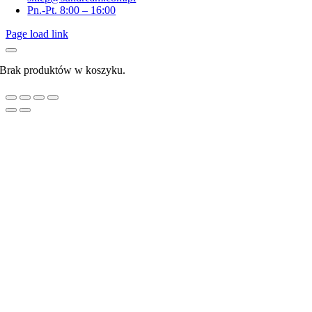
Pn.-Pt. 8:00 – 16:00
Page load link
Brak produktów w koszyku.
Go
to
Top