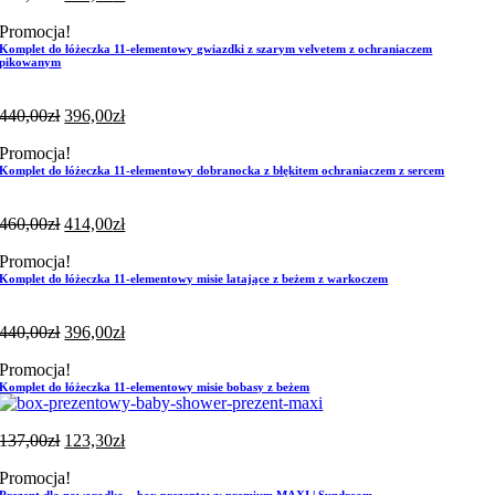
Promocja!
Komplet do łóżeczka 11-elementowy gwiazdki z szarym velvetem z ochraniaczem
pikowanym
440,00
zł
396,00
zł
Promocja!
Komplet do łóżeczka 11-elementowy dobranocka z błękitem ochraniaczem z sercem
460,00
zł
414,00
zł
Promocja!
Komplet do łóżeczka 11-elementowy misie latające z beżem z warkoczem
440,00
zł
396,00
zł
Promocja!
Komplet do łóżeczka 11-elementowy misie bobasy z beżem
137,00
zł
123,30
zł
Promocja!
Prezent dla noworodka – box prezentowy premium MAXI | Sundream