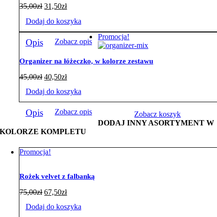
35,00
zł
31,50
zł
Dodaj do koszyka
Promocja!
Opis
Zobacz opis
Organizer na łóżeczko, w kolorze zestawu
45,00
zł
40,50
zł
Dodaj do koszyka
Opis
Zobacz opis
Zobacz koszyk
DODAJ INNY ASORTYMENT W
KOLORZE KOMPLETU
Promocja!
Rożek velvet z falbanką
75,00
zł
67,50
zł
Dodaj do koszyka