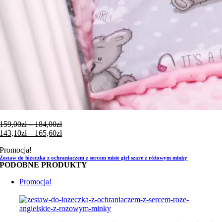
Zakres
159,00
zł
–
184,00
zł
cen:
Zakres
143,10
zł
–
165,60
zł
od
cen:
Promocja!
159,00zł
od
Zestaw do łóżeczka z ochraniaczem z sercem misie girl szare z różowym minky
do
143,10zł
PODOBNE PRODUKTY
184,00zł
do
165,60zł
Promocja!