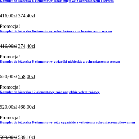
Komplet do łóżeczka 8-elementowy safari miętowe z ochraniaczem z sercem
416,00
zł
374,40
zł
Promocja!
Komplet do łóżeczka 8-elementowy safari beżowe z ochraniaczem z sercem
416,00
zł
374,40
zł
Promocja!
Komplet do łóżeczka 8-elementowy gwiazdki niebieskie z ochraniaczem z sercem
620,00
zł
558,00
zł
Promocja!
Komplet do łóżeczka 12-elementowy róże angielskie velvet różowy
520,00
zł
468,00
zł
Promocja!
Komplet do łóżeczka 8-elementowy róże cygańskie z velvetem z ochraniaczem pikowanym
599,00
zł
539,10
zł