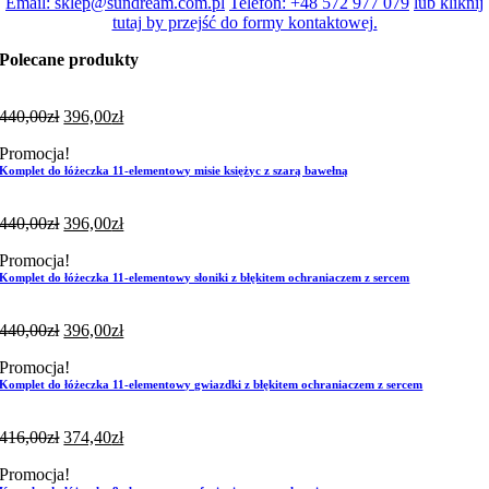
Email: sklep@sundream.com.pl
Telefon: +48 572 977 079
lub kliknij
tutaj by przejść do formy kontaktowej.
Polecane produkty
440,00
zł
396,00
zł
Promocja!
Komplet do łóżeczka 11-elementowy misie księżyc z szarą bawełną
440,00
zł
396,00
zł
Promocja!
Komplet do łóżeczka 11-elementowy słoniki z błękitem ochraniaczem z sercem
440,00
zł
396,00
zł
Promocja!
Komplet do łóżeczka 11-elementowy gwiazdki z błękitem ochraniaczem z sercem
416,00
zł
374,40
zł
Promocja!