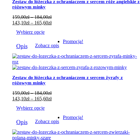
Zestaw do łóżeczka z ochraniaczem z sercem róże angielskie z
różowym minky
Zakres
159,00
zł
–
184,00
zł
cen:
Zakres
143,10
zł
–
165,60
zł
od
cen:
Wybierz opcje
159,00zł
od
do
143,10zł
Ten
Promocja!
184,00zł
do
Opis
Zobacz opis
produkt
165,60zł
ma
wiele
wariantów.
Opcje
można
Zestaw do łóżeczka z ochraniaczem z sercem żyrafy z
wybrać
różowym minky
na
stronie
Zakres
159,00
zł
–
184,00
zł
produktu
cen:
Zakres
143,10
zł
–
165,60
zł
od
cen:
Wybierz opcje
159,00zł
od
do
143,10zł
Ten
Promocja!
184,00zł
do
Opis
Zobacz opis
produkt
165,60zł
ma
wiele
wariantów.