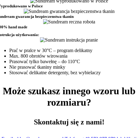
yprodukowano w Polsce
undream gwarancja bezpieczenstwa tkanin
00% hand made
nstrukcja użytkowania:
Prać w pralce w 30°C – program delikatny
Max. 800 obrotów wirowania
Prasować tylko bawełnę – do 110°C
Nie prasować tkaniny minky
Stosować delikatne detergenty, bez wybielaczy
Może szukasz innego wzoru lub
rozmiaru?
Skontaktuj się z nami!