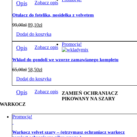
Opis
Zobacz opis
Otulacz do fotelika, nosidełka z velvetem
99,00
zł
89,10
zł
Dodaj do koszyka
Promocja!
Opis
Zobacz opis
Wkład do gondoli we wzorze zamawianego kompletu
65,00
zł
58,50
zł
Dodaj do koszyka
Opis
Zobacz opis
ZAMIEŃ OCHRANIACZ
PIKOWANY NA SZARY
WARKOCZ
Promocja!
Warkocz velvet szary – (otrzymasz ochraniacz warkocz