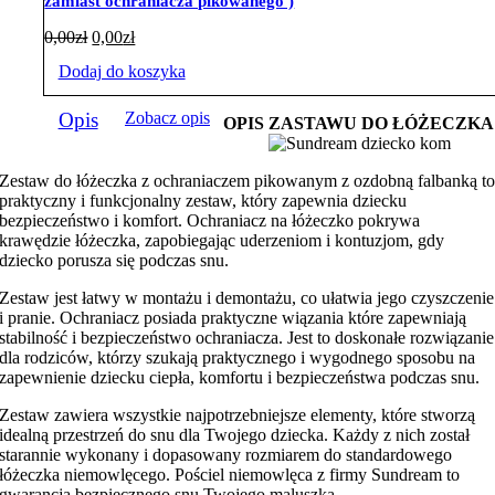
zamiast ochraniacza pikowanego )
Pierwotna
Aktualna
0,00
zł
0,00
zł
cena
cena
Dodaj do koszyka
wynosiła:
wynosi:
0,00zł.
0,00zł.
Opis
Zobacz opis
OPIS ZASTAWU DO ŁÓŻECZKA
Zestaw do łóżeczka z ochraniaczem pikowanym z ozdobną falbanką t
praktyczny i funkcjonalny zestaw, który zapewnia dziecku
bezpieczeństwo i komfort. Ochraniacz na łóżeczko pokrywa
krawędzie łóżeczka, zapobiegając uderzeniom i kontuzjom, gdy
dziecko porusza się podczas snu.
Zestaw jest łatwy w montażu i demontażu, co ułatwia jego czyszczenie
i pranie. Ochraniacz posiada praktyczne wiązania które zapewniają
stabilność i bezpieczeństwo ochraniacza. Jest to doskonałe rozwiązanie
dla rodziców, którzy szukają praktycznego i wygodnego sposobu na
zapewnienie dziecku ciepła, komfortu i bezpieczeństwa podczas snu.
Zestaw zawiera wszystkie najpotrzebniejsze elementy, które stworzą
idealną przestrzeń do snu dla Twojego dziecka. Każdy z nich został
starannie wykonany i dopasowany rozmiarem do standardowego
łóżeczka niemowlęcego. Pościel niemowlęca z firmy Sundream to
gwarancja bezpiecznego snu Twojego maluszka.