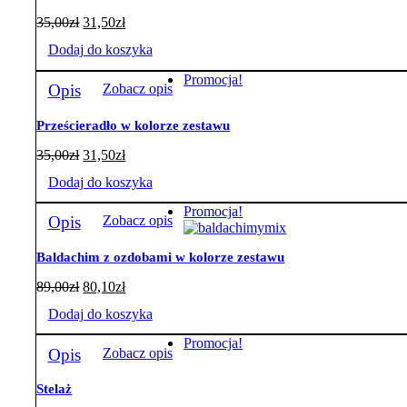
35,00
zł
31,50
zł
Dodaj do koszyka
Promocja!
Opis
Zobacz opis
Prześcieradło w kolorze zestawu
35,00
zł
31,50
zł
Dodaj do koszyka
Promocja!
Opis
Zobacz opis
Baldachim z ozdobami w kolorze zestawu
89,00
zł
80,10
zł
Dodaj do koszyka
Promocja!
Opis
Zobacz opis
Stelaż