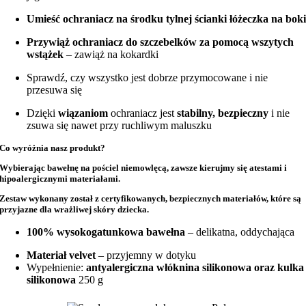
Umieść ochraniacz na środku tylnej ścianki łóżeczka na bok
Przywiąż ochraniacz do szczebelków za pomocą wszytych
wstążek
– zawiąż na kokardki
Sprawdź, czy wszystko jest dobrze przymocowane i nie
przesuwa się
Dzięki
wiązaniom
ochraniacz jest
stabilny, bezpieczny
i nie
zsuwa się nawet przy ruchliwym maluszku
Co wyróżnia nasz produkt?
Wybierając bawełnę na
pościel niemowlęcą
, zawsze kierujmy się atestami i
hipoalergicznymi materiałami.
Zestaw wykonany został z
certyfikowanych, bezpiecznych materiałów
, które są
przyjazne dla wrażliwej skóry dziecka.
100% wysokogatunkowa bawełna
– delikatna, oddychająca
Materiał velvet
– przyjemny w dotyku
Wypełnienie:
antyalergiczna włóknina silikonowa oraz kulka
silikonowa
250 g