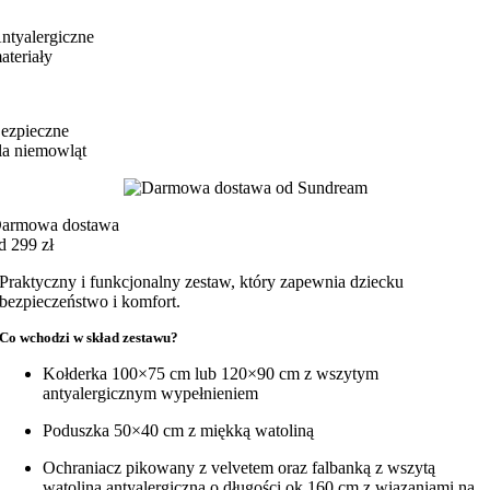
ntyalergiczne
ateriały
ezpieczne
la niemowląt
armowa dostawa
d 299 zł
Praktyczny i funkcjonalny zestaw, który zapewnia dziecku
bezpieczeństwo i komfort.
Co wchodzi w skład zestawu?
Kołderka 100×75 cm lub 120×90 cm z wszytym
antyalergicznym wypełnieniem
Poduszka 50×40 cm z miękką watoliną
Ochraniacz pikowany z velvetem oraz falbanką z wszytą
watoliną antyalergiczną o długości ok 160 cm z wiązaniami na