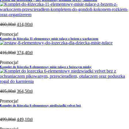
460,00
zł
414,00
zł
Promocja!
Komplet do łóżeczka 11-elementowy misie tulące z beżem z warkoczem
416,00
zł
374,40
zł
Promocja!
Komplet do łóżeczka 8-elementowy misie tulące z beżowym minky
405,00
zł
364,50
zł
Promocja!
Komplet do łóżeczka 6-elementowy niedźwiadki velvet beż
499,00
zł
449,10
zł