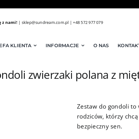
ę z nami!
|
sklep@sundream.com.pl
|
+48 572 977 079
EFA KLIENTA
INFORMACJE
O NAS
KONTAK
ndoli zwierzaki polana z m
Zestaw do gondoli to
rodziców, którzy chc
bezpieczny sen.