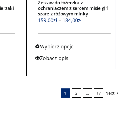
Zestaw do łóżeczka z
ierzaki
ochraniaczem z sercem misie girl
szare z różowym minky
s
Zakres
159,00
zł
–
184,00
zł
cen:
od
0zł
159,00zł
Wybierz opcje
do
Ten
Zobacz opis
0zł
184,00zł
produkt
ma
wiele
wariantów.
1
2
…
17
Next
Opcje
można
wybrać
na
stronie