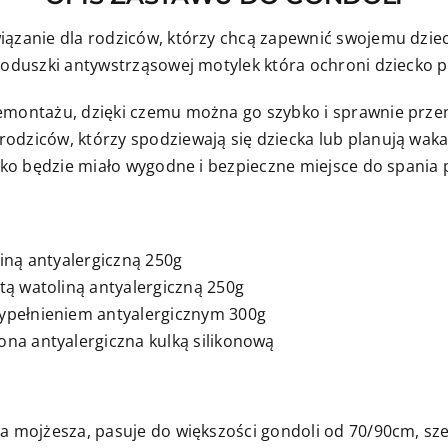
iązanie dla rodziców, którzy chcą zapewnić swojemu dziec
 poduszki antywstrząsowej motylek która ochroni dziecko 
emontażu, dzięki czemu można go szybko i sprawnie przeno
odziców, którzy spodziewają się dziecka lub planują waka
ecko będzie miało wygodne i bezpieczne miejsce do spania
iną antyalergiczną 250g
ą watoliną antyalergiczną 250g
ypełnieniem antyalergicznym 300g
na antyalergiczna kulką silikonową
za mojżesza, pasuje do większości gondoli od 70/90cm, sz