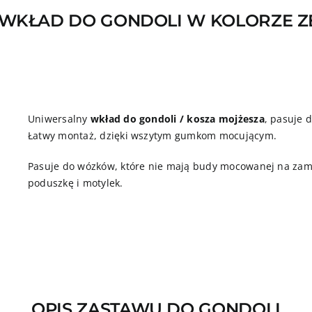
minky
WKŁAD DO GONDOLI W KOLORZE 
Uniwersalny
wkład do gondoli / kosza mojżesza
, pasuje 
Łatwy montaż, dzięki wszytym gumkom mocującym.
Pasuje do wózków, które nie mają budy mocowanej na zame
poduszkę i motylek.
OPIS ZASTAWU DO GONDOLI