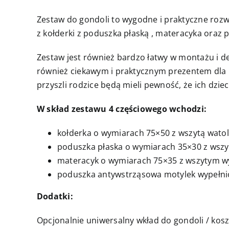
Zestaw do gondoli to wygodne i praktyczne rozw
z kołderki z poduszka płaską , materacyka oraz
Zestaw jest również bardzo łatwy w montażu i d
również ciekawym i praktycznym prezentem dla r
przyszli rodzice będą mieli pewność, że ich dzi
W skład zestawu 4 częściowego wchodzi:
kołderka o wymiarach 75×50 z wszytą watol
poduszka płaska o wymiarach 35×30 z wszyt
materacyk o wymiarach 75×35 z wszytym w
poduszka antywstrząsowa motylek wypełnio
Dodatki:
Opcjonalnie uniwersalny wkład do gondoli / kos