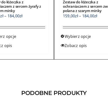
 do łóżeczka z
Zestaw do łóżeczka z
iaczem z sercem żyrafy z
ochraniaczem z sercem zw
ym minky
polana z szarym minky
Zakres
Zakre
0
zł
–
184,00
zł
159,00
zł
–
184,00
zł
cen:
cen:
od
od
159,00zł
159,0
erz opcje
Wybierz opcje
do
do
Ten
cz opis
Zobacz opis
184,00zł
184,0
kt
produkt
ma
wiele
ntów.
wariantów.
Opcje
a
można
ć
wybrać
PODOBNE PRODUKTY
na
e
stronie