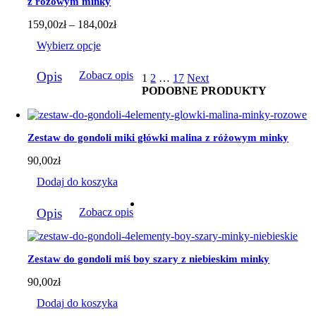
z różowym minky
stronie
produktu
Zakres
159,00
zł
–
184,00
zł
cen:
Wybierz opcje
od
159,00zł
Ten
do
Opis
Zobacz opis
1
2
…
17
Next
produkt
184,00zł
PODOBNE PRODUKTY
ma
wiele
wariantów.
Opcje
Zestaw do gondoli miki główki malina z różowym minky
można
wybrać
90,00
zł
na
stronie
Dodaj do koszyka
produktu
Opis
Zobacz opis
Zestaw do gondoli miś boy szary z niebieskim minky
90,00
zł
Dodaj do koszyka