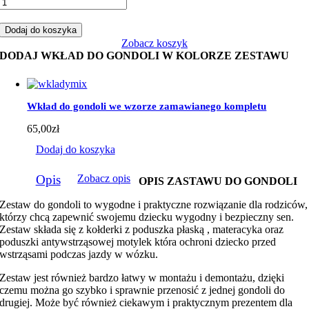
ilość
Zestaw
do
Dodaj do koszyka
gondoli
Zobacz koszyk
miś
DODAJ WKŁAD DO GONDOLI W KOLORZE ZESTAWU
samolot
balon
z
brązowym
Wkład do gondoli we wzorze zamawianego kompletu
minky
65,00
zł
Dodaj do koszyka
Opis
Zobacz opis
OPIS ZASTAWU DO GONDOLI
Zestaw do gondoli to wygodne i praktyczne rozwiązanie dla rodziców,
którzy chcą zapewnić swojemu dziecku wygodny i bezpieczny sen.
Zestaw składa się z kołderki z poduszka płaską , materacyka oraz
poduszki antywstrząsowej motylek która ochroni dziecko przed
wstrząsami podczas jazdy w wózku.
Zestaw jest również bardzo łatwy w montażu i demontażu, dzięki
czemu można go szybko i sprawnie przenosić z jednej gondoli do
drugiej. Może być również ciekawym i praktycznym prezentem dla