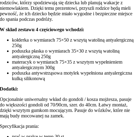
rodziców, którzy spodziewają się dziecka lub planują wakacje z
niemowlakiem. Dzięki temu prezentowi, przyszli rodzice będą mieli
pewność, że ich dziecko będzie miało wygodne i bezpieczne miejsce
do spania podczas podróży.
W skład zestawu 4 częściowego wchodzi:
kołderka o wymiarach 75×50 z wszytą watoliną antyalergiczną
250g
poduszka płaska o wymiarach 35×30 z wszytą watoliną
antyalergiczną 250g
materacyk o wymiarach 75×35 z wszytym wypełnieniem
antyalergicznym 300g
poduszka antywstrząsowa motylek wypełniona antyalergiczna
kulką silikonową
Dodatki:
Opcjonalnie uniwersalny wkład do gondoli / kosza mojżesza, pasuje
do większości gondoli od 70/90cm, szer. do 40cm. Łatwy montaż,
dzięki wszytym gumkom mocującym. Pasuje do wózków, które nie
mają budy mocowanej na zamek.
Specyfikacja prania:
prać w pralce w temp 30 st