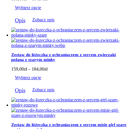
produktu
cen:
Wybierz opcje
od
159,00zł
Ten
do
Opis
Zobacz opis
produkt
184,00zł
ma
wiele
wariantów.
Opcje
można
wybrać
Zestaw do łóżeczka z ochraniaczem z sercem zwierzaki
na
polana z szarym minky
stronie
produktu
Zakres
159,00
zł
–
184,00
zł
cen:
Wybierz opcje
od
159,00zł
Ten
do
Opis
Zobacz opis
produkt
184,00zł
ma
wiele
wariantów.
Opcje
można
wybrać
Zestaw do łóżeczka z ochraniaczem z sercem misie girl szare
na