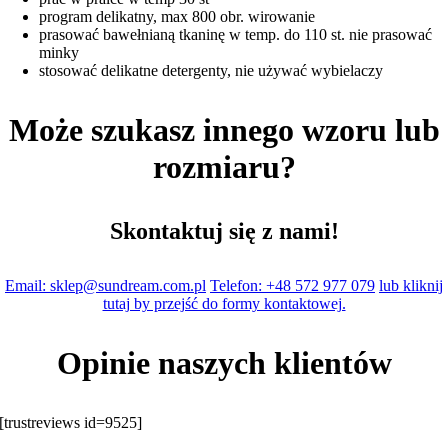
program delikatny, max 800 obr. wirowanie
prasować bawełnianą tkaninę w temp. do 110 st. nie prasować
minky
stosować delikatne detergenty, nie używać wybielaczy
Może szukasz innego wzoru lub
rozmiaru?
Skontaktuj się z nami!
Email: sklep@sundream.com.pl
Telefon: +48 572 977 079
lub kliknij
tutaj by przejść do formy kontaktowej.
Opinie naszych klientów
[trustreviews id=9525]