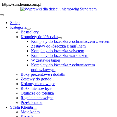
Skip
https://sundream.com.pl
to
content
Toggle
Navigation
Sklep
Kategorie
Bestsellery
Komplety do łóżeczka
Komplety do łóżeczka z ochraniaczem z sercem
Zestawy do łóżeczka z muślinem
Komplety do łóżeczka velvetem
Komplety do łóżeczka warkoczem
W zestawie taniej
Komplety do łóżeczka z ochraniaczem
poduszkowym
Boxy prezentowe i dodatki
Zestawy do gondoli
Kokony niemowlęce
Rożki niemowlęce
Otulacze do fotelika
Rogale niemowlęce
Prześcieradła
Strefa Klienta
Moje konto
Koszyk