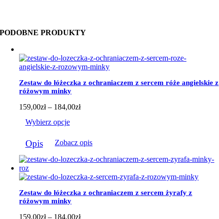
PODOBNE PRODUKTY
Zestaw do łóżeczka z ochraniaczem z sercem róże angielskie z
różowym minky
Zakres
159,00
zł
–
184,00
zł
cen:
Wybierz opcje
od
159,00zł
Ten
do
Opis
Zobacz opis
produkt
184,00zł
ma
wiele
wariantów.
Opcje
można
Zestaw do łóżeczka z ochraniaczem z sercem żyrafy z
wybrać
różowym minky
na
stronie
Zakres
159,00
zł
–
184,00
zł