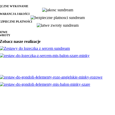
ĘCZNE WYKONANIE
WARANCJA JAKOŚCI
EZPIECZNE PŁATNOŚCI
ATWE
WROTY
Zobacz nasze realizacje