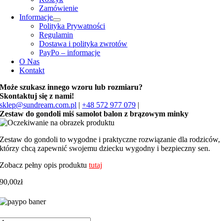
Zamówienie
Informacje
Polityka Prywatności
Regulamin
Dostawa i polityka zwrotów
PayPo – informacje
O Nas
Kontakt
Może szukasz innego wzoru lub rozmiaru?
Skontaktuj się z nami!
sklep@sundream.com.pl
|
+48 572 977 079
|
Zestaw do gondoli miś samolot balon z brązowym minky
Zestaw do gondoli to wygodne i praktyczne rozwiązanie dla rodziców,
którzy chcą zapewnić swojemu dziecku wygodny i bezpieczny sen.
Zobacz pełny opis produktu
tutaj
90,00
zł