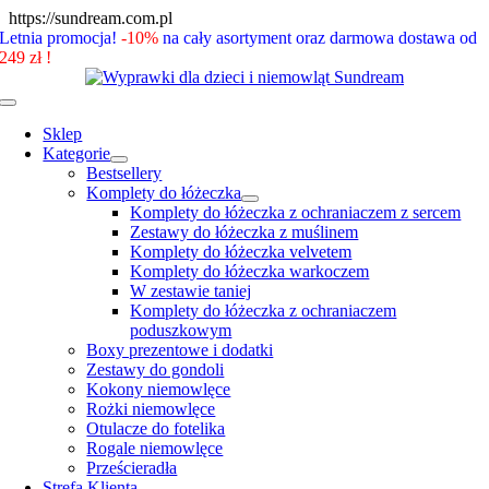
Skip
https://sundream.com.pl
to
Letnia promocja!
-10%
na cały asortyment oraz darmowa dostawa od
content
249 zł !
Toggle
Navigation
Sklep
Kategorie
Bestsellery
Komplety do łóżeczka
Komplety do łóżeczka z ochraniaczem z sercem
Zestawy do łóżeczka z muślinem
Komplety do łóżeczka velvetem
Komplety do łóżeczka warkoczem
W zestawie taniej
Komplety do łóżeczka z ochraniaczem
poduszkowym
Boxy prezentowe i dodatki
Zestawy do gondoli
Kokony niemowlęce
Rożki niemowlęce
Otulacze do fotelika
Rogale niemowlęce
Prześcieradła
Strefa Klienta