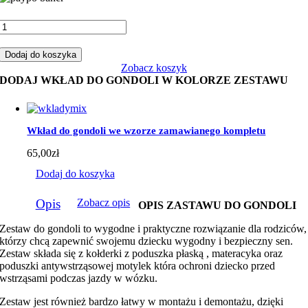
ilość
Zestaw
do
Dodaj do koszyka
gondoli
Zobacz koszyk
łapacz
DODAJ WKŁAD DO GONDOLI W KOLORZE ZESTAWU
z
brudnym
różem
Wkład do gondoli we wzorze zamawianego kompletu
65,00
zł
Dodaj do koszyka
Opis
Zobacz opis
OPIS ZASTAWU DO GONDOLI
Zestaw do gondoli to wygodne i praktyczne rozwiązanie dla rodziców,
którzy chcą zapewnić swojemu dziecku wygodny i bezpieczny sen.
Zestaw składa się z kołderki z poduszka płaską , materacyka oraz
poduszki antywstrząsowej motylek która ochroni dziecko przed
wstrząsami podczas jazdy w wózku.
Zestaw jest również bardzo łatwy w montażu i demontażu, dzięki