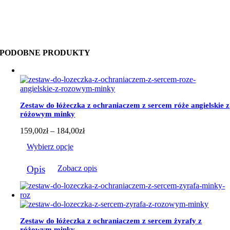
PODOBNE PRODUKTY
Zestaw do łóżeczka z ochraniaczem z sercem róże angielskie z
różowym minky
Zakres
159,00
zł
–
184,00
zł
cen:
Wybierz opcje
od
159,00zł
Ten
do
Opis
Zobacz opis
produkt
184,00zł
ma
wiele
wariantów.
Opcje
można
Zestaw do łóżeczka z ochraniaczem z sercem żyrafy z
wybrać
różowym minky