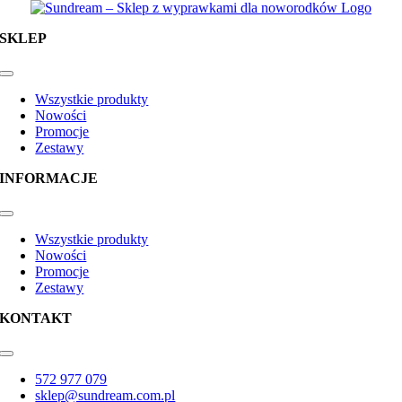
SKLEP
Toggle
Navigation
Wszystkie produkty
Nowości
Promocje
Zestawy
INFORMACJE
Toggle
Navigation
Wszystkie produkty
Nowości
Promocje
Zestawy
KONTAKT
Toggle
Navigation
572 977 079
sklep@sundream.com.pl