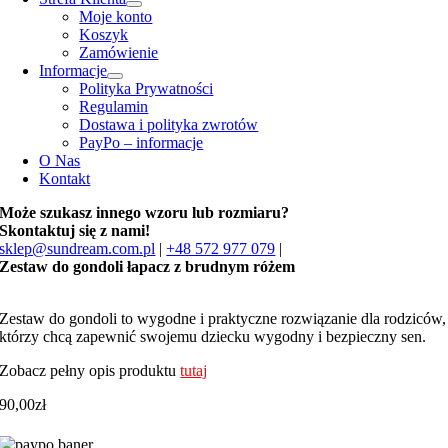
Moje konto
Koszyk
Zamówienie
Informacje
Polityka Prywatności
Regulamin
Dostawa i polityka zwrotów
PayPo – informacje
O Nas
Kontakt
Może szukasz innego wzoru lub rozmiaru?
Skontaktuj się z nami!
sklep@sundream.com.pl
|
+48 572 977 079
|
Zestaw do gondoli łapacz z brudnym różem
Zestaw do gondoli to wygodne i praktyczne rozwiązanie dla rodziców,
którzy chcą zapewnić swojemu dziecku wygodny i bezpieczny sen.
Zobacz pełny opis produktu
tutaj
90,00
zł