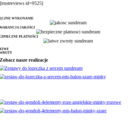
[trustreviews id=9525]
ĘCZNE WYKONANIE
WARANCJA JAKOŚCI
EZPIECZNE PŁATNOŚCI
ATWE
WROTY
Zobacz nasze realizacje