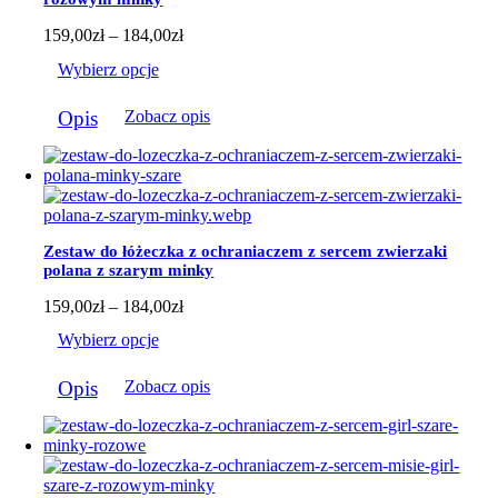
na
stronie
Zakres
159,00
zł
–
184,00
zł
produktu
cen:
Wybierz opcje
od
159,00zł
Ten
do
Opis
Zobacz opis
produkt
184,00zł
ma
wiele
wariantów.
Opcje
można
wybrać
Zestaw do łóżeczka z ochraniaczem z sercem zwierzaki
na
polana z szarym minky
stronie
produktu
Zakres
159,00
zł
–
184,00
zł
cen:
Wybierz opcje
od
159,00zł
Ten
do
Opis
Zobacz opis
produkt
184,00zł
ma
wiele
wariantów.
Opcje
można