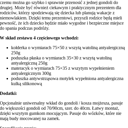
czemu można go szybko i sprawnie przenosić z jednej gondoli do
drugiej. Może być również ciekawym i praktycznym prezentem dla
rodziców, którzy spodziewają się dziecka lub planują wakacje z
niemowlakiem. Dzięki temu prezentowi, przyszli rodzice będą mieli
pewność, że ich dziecko będzie miało wygodne i bezpieczne miejsce
do spania podczas podróży.
W skład zestawu 4 częściowego wchodzi:
kołderka o wymiarach 75×50 z wszytą watoliną antyalergiczną
250g
poduszka płaska o wymiarach 35×30 z wszytą watoliną
antyalergiczną 250g
materacyk o wymiarach 75×35 z wszytym wypełnieniem
antyalergicznym 300g
poduszka antywstrząsowa motylek wypełniona antyalergiczna
kulką silikonową
Dodatki:
Opcjonalnie uniwersalny wkład do gondoli / kosza mojżesza, pasuje
do większości gondoli od 70/90cm, szer. do 40cm. Łatwy montaż,
dzięki wszytym gumkom mocującym. Pasuje do wózków, które nie
mają budy mocowanej na zamek.