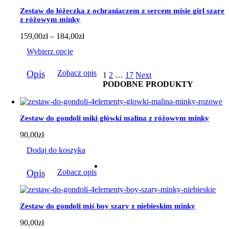
wybrać
Zestaw do łóżeczka z ochraniaczem z sercem misie girl szare
na
z różowym minky
stronie
produktu
Zakres
159,00
zł
–
184,00
zł
cen:
Wybierz opcje
od
159,00zł
Ten
do
Opis
Zobacz opis
1
2
…
17
Next
produkt
184,00zł
PODOBNE PRODUKTY
ma
wiele
wariantów.
Opcje
Zestaw do gondoli miki główki malina z różowym minky
można
wybrać
90,00
zł
na
stronie
Dodaj do koszyka
produktu
Opis
Zobacz opis
Zestaw do gondoli miś boy szary z niebieskim minky
90,00
zł