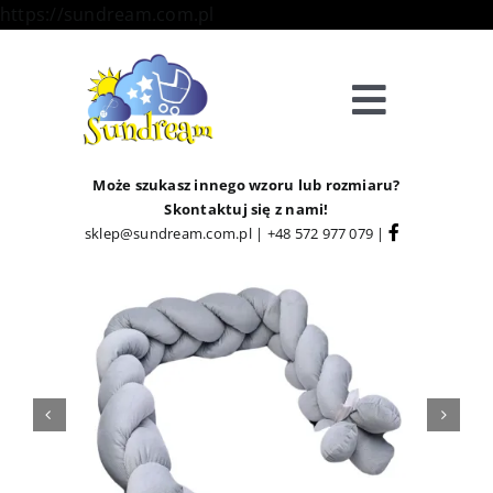
Skip
https://sundream.com.pl
to
content
Toggle
Navigat
Sklep
Może szukasz innego wzoru lub rozmiaru?
Skontaktuj się z nami!
sklep@sundream.com.pl
|
+48 572 977 079
|
Kategorie
Strefa Klienta
Informacje
O Nas