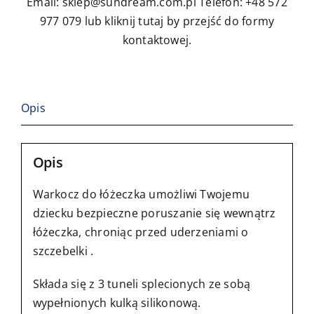
Email: sklep@sundream.com.pl
Telefon: +48 572
977 079
lub kliknij tutaj by przejść do formy
kontaktowej.
Opis
Opis
Warkocz do łóżeczka umożliwi Twojemu
dziecku bezpieczne poruszanie się wewnątrz
łóżeczka, chroniąc przed uderzeniami o
szczebelki .
Składa się z 3 tuneli splecionych ze sobą
wypełnionych kulką silikonową.