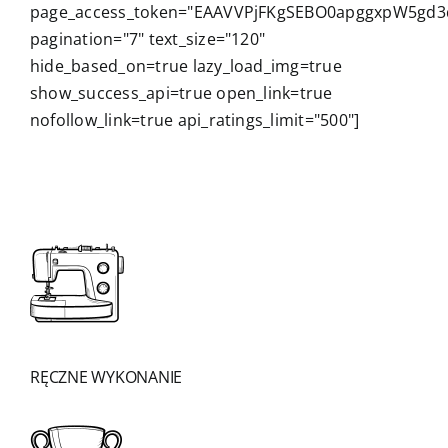
page_access_token="EAAVVPjFKgSEBO0apggxpW5g
pagination="7" text_size="120"
hide_based_on=true lazy_load_img=true
show_success_api=true open_link=true
nofollow_link=true api_ratings_limit="500"]
RĘCZNE WYKONANIE