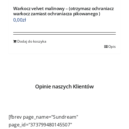
Warkocz velvet malinowy – (otrzymasz ochraniacz
warkocz zamiast ochraniacza pikowanego )
0,00
zł
Dodaj do koszyka
Opis
Opinie naszych Klientów
[fbrev page_name="Sundream"
page_id="373799480145507"