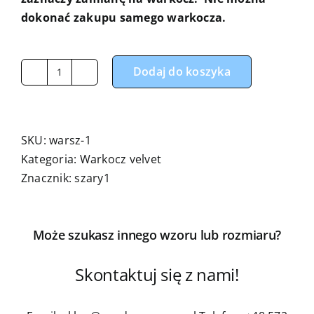
dokonać zakupu samego warkocza.
Dodaj do koszyka
ilość
Warkocz
velvet
szary
SKU:
warsz-1
-
Kategoria:
Warkocz velvet
(otrzymasz
Znacznik:
szary1
ochraniacz
warkocz
zamiast
Może szukasz innego wzoru lub rozmiaru?
ochraniacza
pikowanego
Skontaktuj się z nami!
)