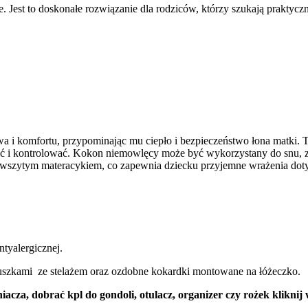
ie. Jest to doskonałe rozwiązanie dla rodziców, którzy szukają prakty
wa i komfortu, przypominając mu ciepło i bezpieczeństwo łona matki. 
cić i kontrolować. Kokon niemowlęcy może być wykorzystany do snu, z
e wszytym materacykiem, co zapewnia dziecku przyjemne wrażenia do
tyalergicznej.
uszkami ze stelażem oraz ozdobne kokardki montowane na łóżeczko.
iacza, dobrać kpl do gondoli, otulacz, organizer czy rożek klik