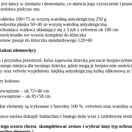
jest łatwy w montażu i demontażu, co ułatwia jego czyszczenie i pran
czeństwa podczas snu.
kołderka 100×75 ze wszytą watoliną antyalergiczną 250 g
poduszka płaska 50×40 ze wszytą watoliną antyalergiczną
ochraniacz warkocz składający się z 3 tub z velvetem ok 180 cm
prześcieradło we wzorze kompletu do łóżeczka
zestaw pasuje do łóżeczka standardowego 120×60
Kokon niemowlęcy
i przytulna przestrzeń, która zapewnia dziecku poczucie bezpieczeńst
cznego miejsca dla swojego dziecka, gdzie mogą je bezpiecznie umieś
y oraz velvetu wypełniony miękką antyalergiczną kulką silikonową z
y kokonu:
zewnętrzne – ok 72×40 cm
wewnętrzne – ok 85×58 cm
kie elementy są wykonane z bawełny 100 %, velvetem oraz watoliny an
tawu można dokupić baldachim z białego tiulu wraz z ozdobnymi serd
z tego wzoru chcesz skompletować zestaw i wybrać inny typ ochran
ególne elementy !