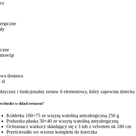
ce
ergiczne
ały
eczne
emowląt
wa dostawa
 zł
aktyczny i funkcjonalny zestaw 6 elementowy, który zapewnia dziecku 
wchodzi w skład zestawu?
Kołderka 100×75 ze wszytą watoliną antyalergiczną 250 g
Poduszka płaska 50×40 ze wszytą watoliną antyalergiczną
Ochraniacz warkocz składający się z 3 tub z velvetem ok 180 cm
Prześcieradło we wzorze kompletu do łożeczka