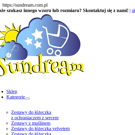
Skip
https://sundream.com.pl
to
że szukasz innego wzoru lub rozmiaru? Skontaktuj się z nami!
|
s
content
oggle
avigation
Sklep
Kategorie
Zestawy do łóżeczka
z ochraniaczem z sercem
Zestawy z muślinem
Zestawy do łóżeczka velvetem
Zestawy do łóżeczka