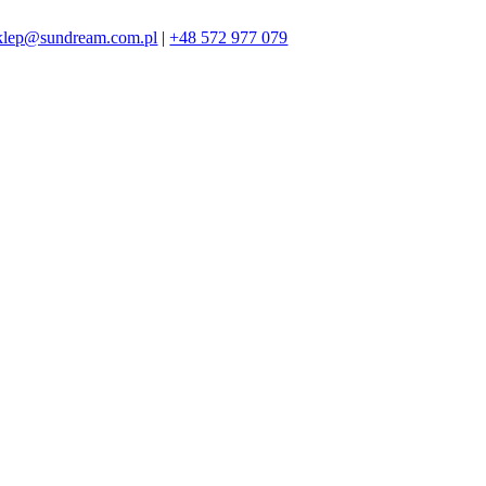
klep@sundream.com.pl
|
+48 572 977 079
572 977 079