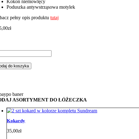
Kokon niemowlęcy
Poduszka antywstrząsowa motylek
bacz pełny opis produktu
tutaj
5,00
zł
ść
mplet
odaj do koszyka
żeczka
ementowy
ari
żowe
vet
ODAJ ASORTYMENT DO ŁÓŻECZKA
ż
Kokardy
35,00
zł