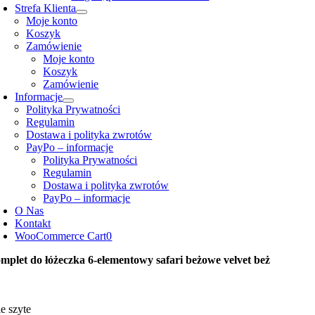
Strefa Klienta
Moje konto
Koszyk
Zamówienie
Moje konto
Koszyk
Zamówienie
Informacje
Polityka Prywatności
Regulamin
Dostawa i polityka zwrotów
PayPo – informacje
Polityka Prywatności
Regulamin
Dostawa i polityka zwrotów
PayPo – informacje
O Nas
Kontakt
WooCommerce Cart
0
mplet do łóżeczka 6-elementowy safari beżowe velvet beż
e szyte