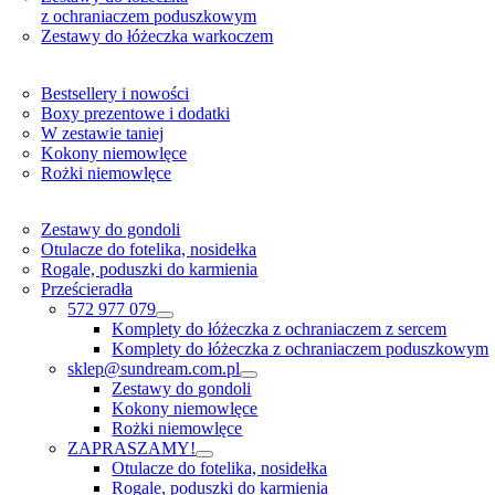
z ochraniaczem poduszkowym
Zestawy do łóżeczka warkoczem
Bestsellery i nowości
Boxy prezentowe i dodatki
W zestawie taniej
Kokony niemowlęce
Rożki niemowlęce
Zestawy do gondoli
Otulacze do fotelika, nosidełka
Rogale, poduszki do karmienia
Prześcieradła
572 977 079
Komplety do łóżeczka z ochraniaczem z sercem
Komplety do łóżeczka z ochraniaczem poduszkowym
sklep@sundream.com.pl
Zestawy do gondoli
Kokony niemowlęce
Rożki niemowlęce
ZAPRASZAMY!
Otulacze do fotelika, nosidełka
Rogale, poduszki do karmienia