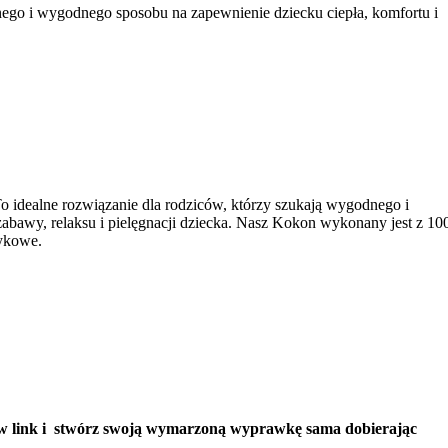
cznego i wygodnego sposobu na zapewnienie dziecku ciepła, komfortu i
To idealne rozwiązanie dla rodziców, którzy szukają wygodnego i
abawy, relaksu i pielęgnacji dziecka. Nasz Kokon wykonany jest z 1
tykowe.
nij w link i stwórz swoją wymarzoną wyprawkę sama dobierając