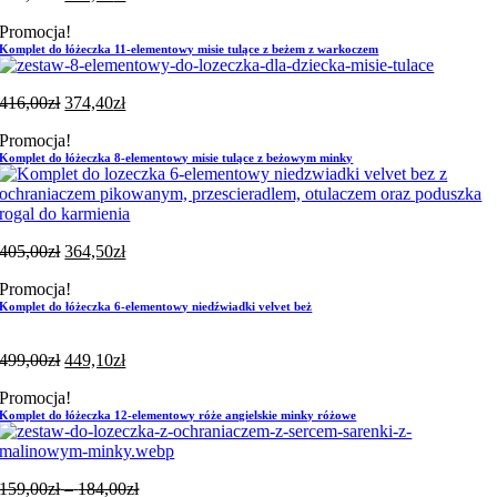
Promocja!
Komplet do łóżeczka 11-elementowy misie tulące z beżem z warkoczem
416,00
zł
374,40
zł
Promocja!
Komplet do łóżeczka 8-elementowy misie tulące z beżowym minky
405,00
zł
364,50
zł
Promocja!
Komplet do łóżeczka 6-elementowy niedźwiadki velvet beż
499,00
zł
449,10
zł
Promocja!
Komplet do łóżeczka 12-elementowy róże angielskie minky różowe
Zakres
159,00
zł
–
184,00
zł