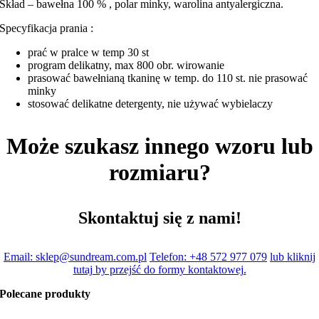
Skład – bawełna 100 % , polar minky, warolina antyalergiczna.
Specyfikacja prania :
prać w pralce w temp 30 st
program delikatny, max 800 obr. wirowanie
prasować bawełnianą tkaninę w temp. do 110 st. nie prasować
minky
stosować delikatne detergenty, nie używać wybielaczy
Może szukasz innego wzoru lub
rozmiaru?
Skontaktuj się z nami!
Email: sklep@sundream.com.pl
Telefon: +48 572 977 079
lub kliknij
tutaj by przejść do formy kontaktowej.
Polecane produkty