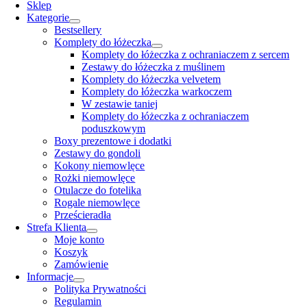
Navigation
Sklep
Kategorie
Bestsellery
Komplety do łóżeczka
Komplety do łóżeczka z ochraniaczem z sercem
Zestawy do łóżeczka z muślinem
Komplety do łóżeczka velvetem
Komplety do łóżeczka warkoczem
W zestawie taniej
Komplety do łóżeczka z ochraniaczem
poduszkowym
Boxy prezentowe i dodatki
Zestawy do gondoli
Kokony niemowlęce
Rożki niemowlęce
Otulacze do fotelika
Rogale niemowlęce
Prześcieradła
Strefa Klienta
Moje konto
Koszyk
Zamówienie
Informacje
Polityka Prywatności
Regulamin