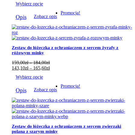
Wybierz opcje
159,00zł
od
do
143,10zł
Ten
Promocja!
184,00zł
do
Opis
Zobacz opis
produkt
165,60zł
ma
wiele
wariantów.
Opcje
można
Zestaw do łóżeczka z ochraniaczem z sercem żyrafy z
wybrać
różowym minky
na
stronie
Zakres
159,00
zł
–
184,00
zł
produktu
cen:
Zakres
143,10
zł
–
165,60
zł
od
cen:
Wybierz opcje
159,00zł
od
do
143,10zł
Ten
Promocja!
184,00zł
do
Opis
Zobacz opis
produkt
165,60zł
ma
wiele
wariantów.
Opcje
można
wybrać
Zestaw do łóżeczka z ochraniaczem z sercem zwierzaki
na
polana z szarym minky
stronie