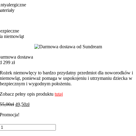
ntyalergiczne
ateriały
ezpieczne
la niemowląt
armowa dostawa
d 299 zł
Rożek niemowlęcy to bardzo przydatny przedmiot dla noworodków i
niemowląt, ponieważ pomaga w uspokojeniu i utrzymaniu dziecka w
bezpiecznym i wygodnym położeniu.
Zobacz pełny opis produktu
tutaj
55,00
zł
49,50
zł
Promocja!
ilość
Rożek