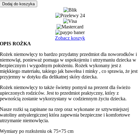
niemowlęcy
Dodaj do koszyka
sarenka
z
szarym
minky
Zobacz koszyk
OPIS ROŻKA
Rożek niemowlęcy to bardzo przydatny przedmiot dla noworodków i
niemowląt, ponieważ pomaga w uspokojeniu i utrzymaniu dziecka w
bezpiecznym i wygodnym położeniu. Rożek wykonany jest z
miękkiego materiału, takiego jak bawełna i minky , co sprawia, że jest
przyjemny w dotyku dla delikatnej skóry dziecka.
Rożek niemowlęcy to także świetny pomysł na prezent dla świeżo
upieczonych rodziców. Jest to przedmiot praktyczny, który z
pewnością zostanie wykorzystany w codziennym życiu dziecka.
Nasze rożki są zapinane na rzep oraz wykonane ze sztywmiejszej
watoliny antyalergicznej która zapewnia bezpieczne i komfortowe
utrzymanie niemowlęcia.
Wymiary po rozłożeniu ok 75×75 cm