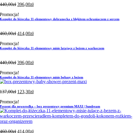
440,00
zł
396,00
zł
Promocja!
Komplet do łóżeczka 11-elementowy dobranocka z błękitem ochraniaczem z sercem
460,00
zł
414,00
zł
Promocja!
Komplet do łóżeczka 11-elementowy misie latające z beżem z warkoczem
440,00
zł
396,00
zł
Promocja!
Komplet do łóżeczka 11-elementowy misie bobasy z beżem
137,00
zł
123,30
zł
Promocja!
Prezent dla noworodka – box prezentowy premium MAXI | Sundream
460,00
zł
414,00
zł