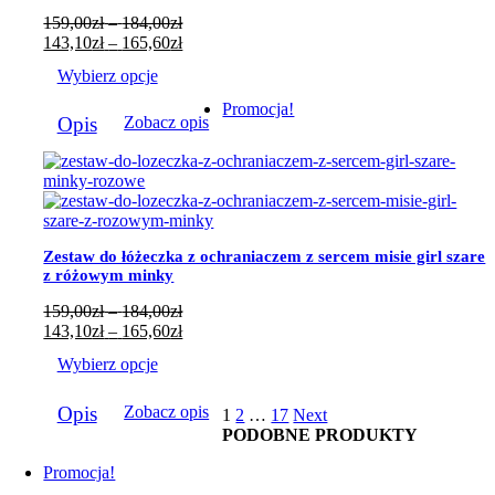
produktu
Zakres
159,00
zł
–
184,00
zł
cen:
Zakres
143,10
zł
–
165,60
zł
od
cen:
Wybierz opcje
159,00zł
od
do
143,10zł
Ten
Promocja!
184,00zł
do
Opis
Zobacz opis
produkt
165,60zł
ma
wiele
wariantów.
Opcje
można
wybrać
Zestaw do łóżeczka z ochraniaczem z sercem misie girl szare
na
z różowym minky
stronie
produktu
Zakres
159,00
zł
–
184,00
zł
cen:
Zakres
143,10
zł
–
165,60
zł
od
cen:
Wybierz opcje
159,00zł
od
do
143,10zł
Ten
184,00zł
do
Opis
Zobacz opis
1
2
…
17
Next
produkt
165,60zł
PODOBNE PRODUKTY
ma
wiele
Promocja!
wariantów.