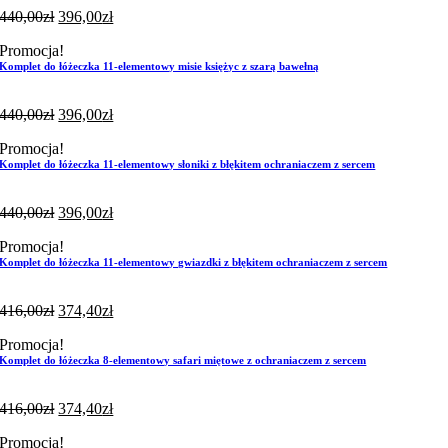
440,00
zł
396,00
zł
Promocja!
Komplet do łóżeczka 11-elementowy misie księżyc z szarą bawełną
440,00
zł
396,00
zł
Promocja!
Komplet do łóżeczka 11-elementowy słoniki z błękitem ochraniaczem z sercem
440,00
zł
396,00
zł
Promocja!
Komplet do łóżeczka 11-elementowy gwiazdki z błękitem ochraniaczem z sercem
416,00
zł
374,40
zł
Promocja!
Komplet do łóżeczka 8-elementowy safari miętowe z ochraniaczem z sercem
416,00
zł
374,40
zł
Promocja!