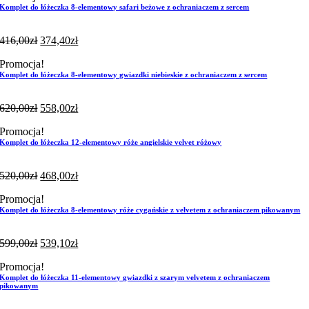
Komplet do łóżeczka 8-elementowy safari beżowe z ochraniaczem z sercem
416,00
zł
374,40
zł
Promocja!
Komplet do łóżeczka 8-elementowy gwiazdki niebieskie z ochraniaczem z sercem
620,00
zł
558,00
zł
Promocja!
Komplet do łóżeczka 12-elementowy róże angielskie velvet różowy
520,00
zł
468,00
zł
Promocja!
Komplet do łóżeczka 8-elementowy róże cygańskie z velvetem z ochraniaczem pikowanym
599,00
zł
539,10
zł
Promocja!
Komplet do łóżeczka 11-elementowy gwiazdki z szarym velvetem z ochraniaczem
pikowanym