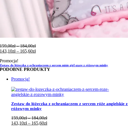
Zakres
159,00
zł
–
184,00
zł
cen:
Zakres
143,10
zł
–
165,60
zł
od
cen:
Promocja!
159,00zł
od
Zestaw do łóżeczka z ochraniaczem z sercem misie girl szare z różowym minky
do
143,10zł
PODOBNE PRODUKTY
184,00zł
do
165,60zł
Promocja!
Zestaw do łóżeczka z ochraniaczem z sercem róże angielskie z
różowym minky
Zakres
159,00
zł
–
184,00
zł
cen:
Zakres
143,10
zł
–
165,60
zł
od
cen: