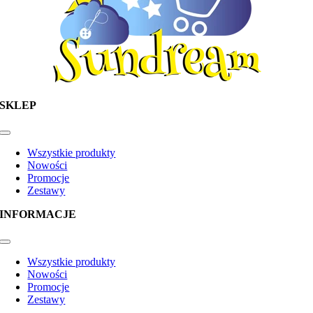
SKLEP
Toggle
Navigation
Wszystkie produkty
Nowości
Promocje
Zestawy
INFORMACJE
Toggle
Navigation
Wszystkie produkty
Nowości
Promocje
Zestawy