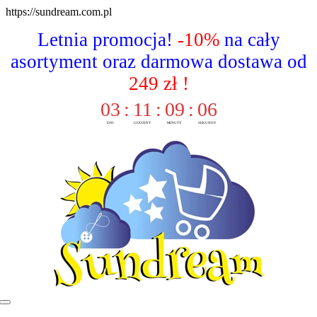
Skip
https://sundream.com.pl
to
Letnia promocja!
-10%
na cały
content
asortyment oraz darmowa dostawa od
249 zł !
03
:
11
:
09
:
05
DNI
GODZINY
MINUTY
SEKUNDY
Toggle