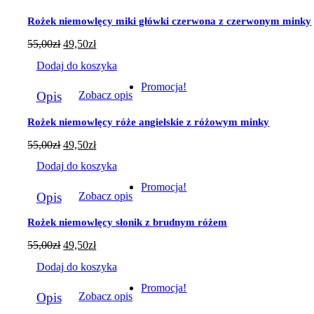
Opcje
można
Rożek niemowlęcy miki główki czerwona z czerwonym minky
wybrać
na
55,00
zł
49,50
zł
stronie
produktu
Dodaj do koszyka
Promocja!
Opis
Zobacz opis
Rożek niemowlęcy róże angielskie z różowym minky
55,00
zł
49,50
zł
Dodaj do koszyka
Promocja!
Opis
Zobacz opis
Rożek niemowlęcy słonik z brudnym różem
55,00
zł
49,50
zł
Dodaj do koszyka
Promocja!
Opis
Zobacz opis