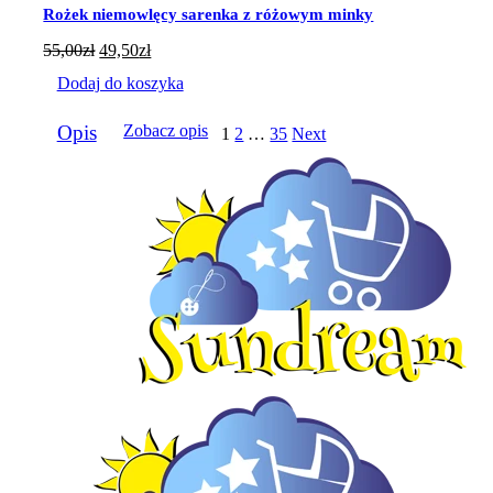
Rożek niemowlęcy sarenka z różowym minky
55,00
zł
49,50
zł
Dodaj do koszyka
Opis
Zobacz opis
1
2
…
35
Next