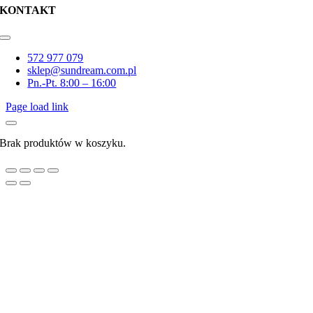
KONTAKT
Toggle
Navigation
572 977 079
sklep@sundream.com.pl
Pn.-Pt. 8:00 – 16:00
Page load link
Brak produktów w koszyku.
Go
to
Top