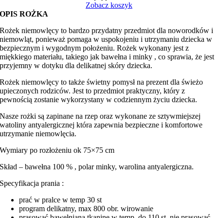
Zobacz koszyk
OPIS ROŻKA
Rożek niemowlęcy to bardzo przydatny przedmiot dla noworodków i
niemowląt, ponieważ pomaga w uspokojeniu i utrzymaniu dziecka w
bezpiecznym i wygodnym położeniu. Rożek wykonany jest z
miękkiego materiału, takiego jak bawełna i minky , co sprawia, że jest
przyjemny w dotyku dla delikatnej skóry dziecka.
Rożek niemowlęcy to także świetny pomysł na prezent dla świeżo
upieczonych rodziców. Jest to przedmiot praktyczny, który z
pewnością zostanie wykorzystany w codziennym życiu dziecka.
Nasze rożki są zapinane na rzep oraz wykonane ze sztywmiejszej
watoliny antyalergicznej która zapewnia bezpieczne i komfortowe
utrzymanie niemowlęcia.
Wymiary po rozłożeniu ok 75×75 cm
Skład – bawełna 100 % , polar minky, warolina antyalergiczna.
Specyfikacja prania :
prać w pralce w temp 30 st
program delikatny, max 800 obr. wirowanie
prasować bawełnianą tkaninę w temp. do 110 st. nie prasować