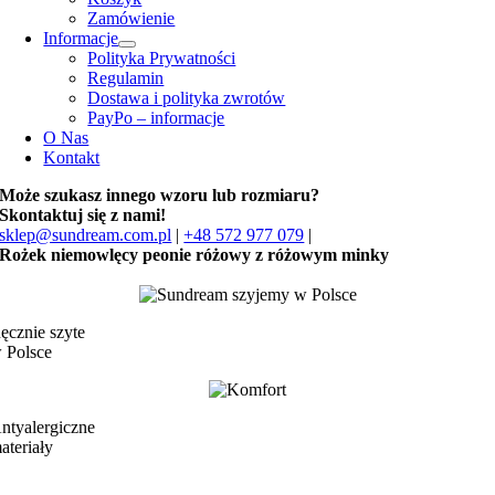
Zamówienie
Informacje
Polityka Prywatności
Regulamin
Dostawa i polityka zwrotów
PayPo – informacje
O Nas
Kontakt
Może szukasz innego wzoru lub rozmiaru?
Skontaktuj się z nami!
sklep@sundream.com.pl
|
+48 572 977 079
|
Rożek niemowlęcy peonie różowy z różowym minky
ęcznie szyte
 Polsce
ntyalergiczne
ateriały