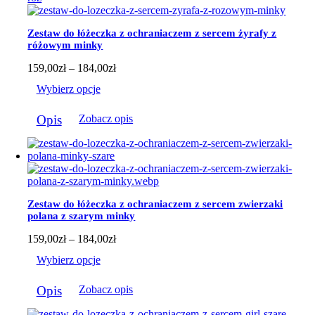
wariantów.
Opcje
można
Zestaw do łóżeczka z ochraniaczem z sercem żyrafy z
wybrać
różowym minky
na
stronie
Zakres
159,00
zł
–
184,00
zł
produktu
cen:
Wybierz opcje
od
159,00zł
Ten
do
Opis
Zobacz opis
produkt
184,00zł
ma
wiele
wariantów.
Opcje
można
wybrać
Zestaw do łóżeczka z ochraniaczem z sercem zwierzaki
na
polana z szarym minky
stronie
produktu
Zakres
159,00
zł
–
184,00
zł
cen:
Wybierz opcje
od
159,00zł
Ten
do
Opis
Zobacz opis
produkt
184,00zł
ma