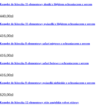
Komplet do łóżeczka 11-elementowy słoniki z błękitem ochraniaczem z sercem
440,00
zł
Komplet do łóżeczka 11-elementowy gwiazdki z błękitem ochraniaczem z sercem
416,00
zł
Komplet do łóżeczka 8-elementowy safari miętowe z ochraniaczem z sercem
416,00
zł
Komplet do łóżeczka 8-elementowy safari beżowe z ochraniaczem z sercem
416,00
zł
Komplet do łóżeczka 8-elementowy gwiazdki niebieskie z ochraniaczem z sercem
620,00
zł
Komplet do łóżeczka 12-elementowy róże angielskie velvet różowy