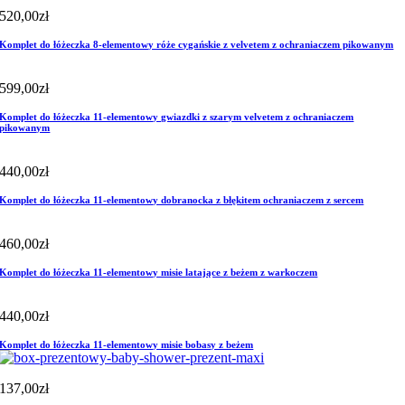
520,00
zł
Komplet do łóżeczka 8-elementowy róże cygańskie z velvetem z ochraniaczem pikowanym
599,00
zł
Komplet do łóżeczka 11-elementowy gwiazdki z szarym velvetem z ochraniaczem
pikowanym
440,00
zł
Komplet do łóżeczka 11-elementowy dobranocka z błękitem ochraniaczem z sercem
460,00
zł
Komplet do łóżeczka 11-elementowy misie latające z beżem z warkoczem
440,00
zł
Komplet do łóżeczka 11-elementowy misie bobasy z beżem
137,00
zł