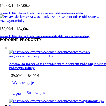
Zakres
159,00
zł
–
184,00
zł
cen:
Zestaw do łóżeczka z ochraniaczem z sercem sarenki z malinowym minky
od
159,00zł
do
184,00zł
Zakres
159,00
zł
–
184,00
zł
cen:
Zestaw do łóżeczka z ochraniaczem z sercem misie girl szare z różowym minky
od
PODOBNE PRODUKTY
159,00zł
do
184,00zł
Zestaw do łóżeczka z ochraniaczem z sercem róże angielskie z
różowym minky
Zakres
159,00
zł
–
184,00
zł
cen:
Wybierz opcje
od
159,00zł
Ten
do
Opis
Zobacz opis
produkt
184,00zł
ma
wiele