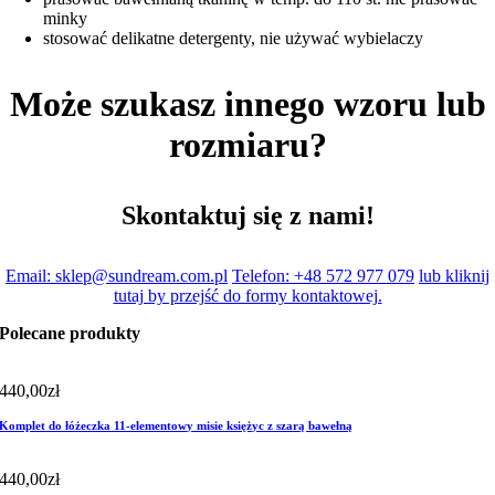
minky
stosować delikatne detergenty, nie używać wybielaczy
Może szukasz innego wzoru lub
rozmiaru?
Skontaktuj się z nami!
Email: sklep@sundream.com.pl
Telefon: +48 572 977 079
lub kliknij
tutaj by przejść do formy kontaktowej.
Polecane produkty
440,00
zł
Komplet do łóżeczka 11-elementowy misie księżyc z szarą bawełną
440,00
zł