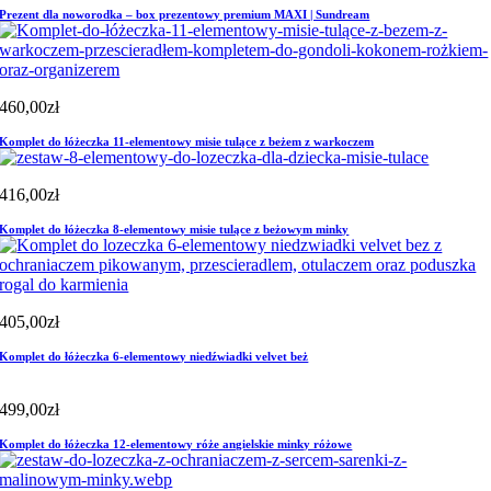
Prezent dla noworodka – box prezentowy premium MAXI | Sundream
460,00
zł
Komplet do łóżeczka 11-elementowy misie tulące z beżem z warkoczem
416,00
zł
Komplet do łóżeczka 8-elementowy misie tulące z beżowym minky
405,00
zł
Komplet do łóżeczka 6-elementowy niedźwiadki velvet beż
499,00
zł
Komplet do łóżeczka 12-elementowy róże angielskie minky różowe