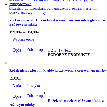
wiele
wariantów.
Opcje
można
wybrać
Zestaw do łóżeczka z ochraniaczem z sercem misie girl szare
na
z różowym minky
stronie
produktu
Zakres
159,00
zł
–
184,00
zł
cen:
Wybierz opcje
od
159,00zł
Ten
do
Opis
Zobacz opis
1
2
…
17
Next
produkt
184,00zł
PODOBNE PRODUKTY
ma
wiele
wariantów.
Opcje
Rożek niemowlęcy miki główki czerwona z czerwonym minky
można
wybrać
55,00
zł
na
stronie
Dodaj do koszyka
produktu
Opis
Zobacz opis
Rożek niemowlęcy róże angielskie z
różowym minky