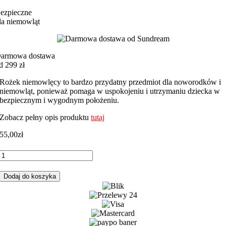
ezpieczne
la niemowląt
armowa dostawa
d 299 zł
Rożek niemowlęcy to bardzo przydatny przedmiot dla noworodków i
niemowląt, ponieważ pomaga w uspokojeniu i utrzymaniu dziecka w
bezpiecznym i wygodnym położeniu.
Zobacz pełny opis produktu
tutaj
55,00
zł
ilość
Rożek
niemowlęcy
Dodaj do koszyka
peonie
różowy
z
różowym
minky