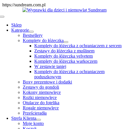
Skip
https://sundream.com.pl
to
content
Toggle
Navigation
Sklep
Kategorie
Bestsellery
Komplety do łóżeczka
Komplety do łóżeczka z ochraniaczem z sercem
Zestawy do łóżeczka z muślinem
Komplety do łóżeczka velvetem
Komplety do łóżeczka warkoczem
W zestawie taniej
Komplety do łóżeczka z ochraniaczem
poduszkowym
Boxy prezentowe i dodatki
Zestawy do gondoli
Kokony niemowlęce
Rożki niemowlęce
Otulacze do fotelika
Rogale niemowlęce
Prześcieradła
Strefa Klienta
Moje konto
Koszyk