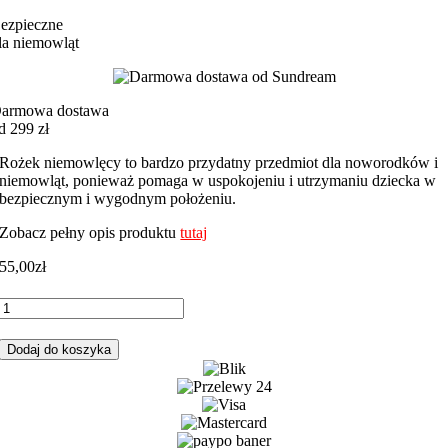
ezpieczne
la niemowląt
armowa dostawa
d 299 zł
Rożek niemowlęcy to bardzo przydatny przedmiot dla noworodków i
niemowląt, ponieważ pomaga w uspokojeniu i utrzymaniu dziecka w
bezpiecznym i wygodnym położeniu.
Zobacz pełny opis produktu
tutaj
55,00
zł
ilość
Rożek
niemowlęcy
Dodaj do koszyka
miki
male
główki
z
żółtym