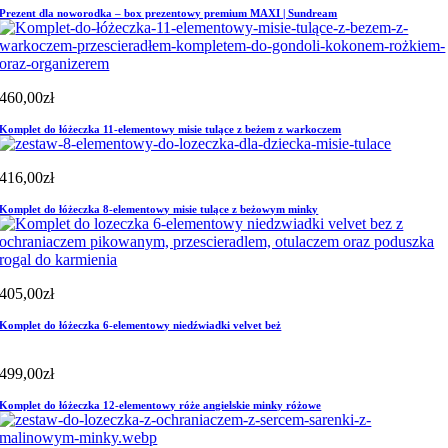
Prezent dla noworodka – box prezentowy premium MAXI | Sundream
460,00
zł
Komplet do łóżeczka 11-elementowy misie tulące z beżem z warkoczem
416,00
zł
Komplet do łóżeczka 8-elementowy misie tulące z beżowym minky
405,00
zł
Komplet do łóżeczka 6-elementowy niedźwiadki velvet beż
499,00
zł
Komplet do łóżeczka 12-elementowy róże angielskie minky różowe