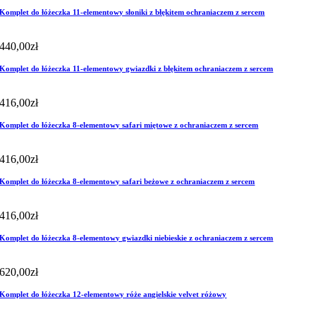
Komplet do łóżeczka 11-elementowy słoniki z błękitem ochraniaczem z sercem
440,00
zł
Komplet do łóżeczka 11-elementowy gwiazdki z błękitem ochraniaczem z sercem
416,00
zł
Komplet do łóżeczka 8-elementowy safari miętowe z ochraniaczem z sercem
416,00
zł
Komplet do łóżeczka 8-elementowy safari beżowe z ochraniaczem z sercem
416,00
zł
Komplet do łóżeczka 8-elementowy gwiazdki niebieskie z ochraniaczem z sercem
620,00
zł
Komplet do łóżeczka 12-elementowy róże angielskie velvet różowy