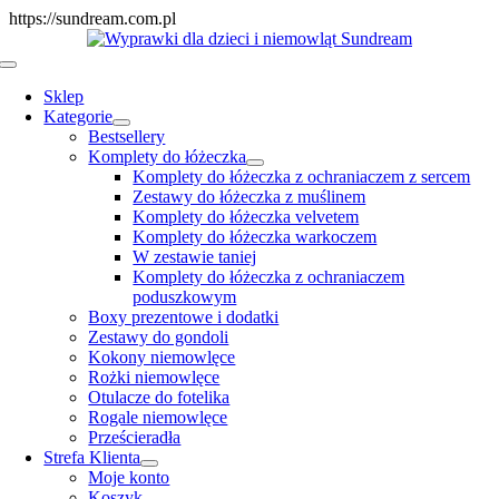
Skip
https://sundream.com.pl
to
content
Toggle
Navigation
Sklep
Kategorie
Bestsellery
Komplety do łóżeczka
Komplety do łóżeczka z ochraniaczem z sercem
Zestawy do łóżeczka z muślinem
Komplety do łóżeczka velvetem
Komplety do łóżeczka warkoczem
W zestawie taniej
Komplety do łóżeczka z ochraniaczem
poduszkowym
Boxy prezentowe i dodatki
Zestawy do gondoli
Kokony niemowlęce
Rożki niemowlęce
Otulacze do fotelika
Rogale niemowlęce
Prześcieradła
Strefa Klienta
Moje konto
Koszyk