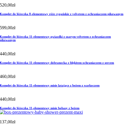
520,00
zł
Komplet do łóżeczka 8-elementowy róże cygańskie z velvetem z ochraniaczem pikowanym
599,00
zł
Komplet do łóżeczka 11-elementowy gwiazdki z szarym velvetem z ochraniaczem
pikowanym
440,00
zł
Komplet do łóżeczka 11-elementowy dobranocka z błękitem ochraniaczem z sercem
460,00
zł
Komplet do łóżeczka 11-elementowy misie latające z beżem z warkoczem
440,00
zł
Komplet do łóżeczka 11-elementowy misie bobasy z beżem
137,00
zł