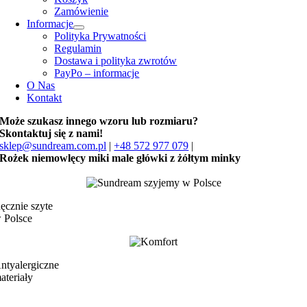
Zamówienie
Informacje
Polityka Prywatności
Regulamin
Dostawa i polityka zwrotów
PayPo – informacje
O Nas
Kontakt
Może szukasz innego wzoru lub rozmiaru?
Skontaktuj się z nami!
sklep@sundream.com.pl
|
+48 572 977 079
|
Rożek niemowlęcy miki male główki z żółtym minky
ęcznie szyte
 Polsce
ntyalergiczne
ateriały