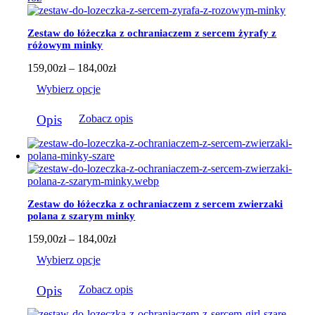
wariantów.
Opcje
można
Zestaw do łóżeczka z ochraniaczem z sercem żyrafy z
wybrać
różowym minky
na
stronie
Zakres
159,00
zł
–
184,00
zł
produktu
cen:
Wybierz opcje
od
159,00zł
Ten
do
Opis
Zobacz opis
produkt
184,00zł
ma
wiele
wariantów.
Opcje
można
wybrać
Zestaw do łóżeczka z ochraniaczem z sercem zwierzaki
na
polana z szarym minky
stronie
produktu
Zakres
159,00
zł
–
184,00
zł
cen:
Wybierz opcje
od
159,00zł
Ten
do
Opis
Zobacz opis
produkt
184,00zł
ma