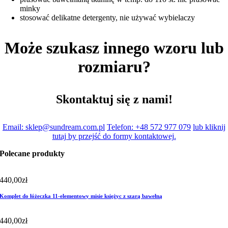
minky
stosować delikatne detergenty, nie używać wybielaczy
Może szukasz innego wzoru lub
rozmiaru?
Skontaktuj się z nami!
Email: sklep@sundream.com.pl
Telefon: +48 572 977 079
lub kliknij
tutaj by przejść do formy kontaktowej.
Polecane produkty
440,00
zł
Komplet do łóżeczka 11-elementowy misie księżyc z szarą bawełną
440,00
zł