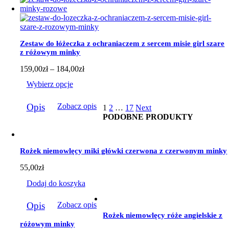
wiele
wariantów.
Opcje
można
wybrać
Zestaw do łóżeczka z ochraniaczem z sercem misie girl szare
na
z różowym minky
stronie
produktu
Zakres
159,00
zł
–
184,00
zł
cen:
Wybierz opcje
od
159,00zł
Ten
do
Opis
Zobacz opis
1
2
…
17
Next
produkt
184,00zł
PODOBNE PRODUKTY
ma
wiele
wariantów.
Opcje
Rożek niemowlęcy miki główki czerwona z czerwonym minky
można
wybrać
55,00
zł
na
stronie
Dodaj do koszyka
produktu
Opis
Zobacz opis
Rożek niemowlęcy róże angielskie z
różowym minky