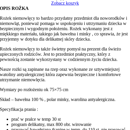
minky
Zobacz koszyk
OPIS ROŻKA
Rożek niemowlęcy to bardzo przydatny przedmiot dla noworodków i
niemowląt, ponieważ pomaga w uspokojeniu i utrzymaniu dziecka w
bezpiecznym i wygodnym położeniu. Rożek wykonany jest z
miękkiego materiału, takiego jak bawełna i minky , co sprawia, że jest
przyjemny w dotyku dla delikatnej skóry dziecka.
Rożek niemowlęcy to także świetny pomysł na prezent dla świeżo
upieczonych rodziców. Jest to przedmiot praktyczny, który z
pewnością zostanie wykorzystany w codziennym życiu dziecka.
Nasze rożki są zapinane na rzep oraz wykonane ze sztywmiejszej
watoliny antyalergicznej która zapewnia bezpieczne i komfortowe
utrzymanie niemowlęcia.
Wymiary po rozłożeniu ok 75×75 cm
Skład – bawełna 100 % , polar minky, warolina antyalergiczna.
Specyfikacja prania :
prać w pralce w temp 30 st
program delikatny, max 800 obr. wirowanie
prasować bawełnianą tkaninę w temp. do 110 st. nie prasować