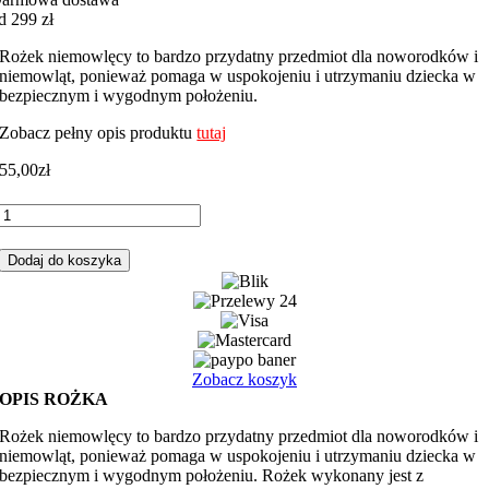
d 299 zł
Rożek niemowlęcy to bardzo przydatny przedmiot dla noworodków i
niemowląt, ponieważ pomaga w uspokojeniu i utrzymaniu dziecka w
bezpiecznym i wygodnym położeniu.
Zobacz pełny opis produktu
tutaj
55,00
zł
ilość
Rożek
niemowlęcy
Dodaj do koszyka
korony
różowy
z
różowym
minky
Zobacz koszyk
OPIS ROŻKA
Rożek niemowlęcy to bardzo przydatny przedmiot dla noworodków i
niemowląt, ponieważ pomaga w uspokojeniu i utrzymaniu dziecka w
bezpiecznym i wygodnym położeniu. Rożek wykonany jest z