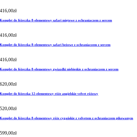
416,00
zł
Komplet do łóżeczka 8-elementowy safari miętowe z ochraniaczem z sercem
416,00
zł
Komplet do łóżeczka 8-elementowy safari beżowe z ochraniaczem z sercem
416,00
zł
Komplet do łóżeczka 8-elementowy gwiazdki niebieskie z ochraniaczem z sercem
620,00
zł
Komplet do łóżeczka 12-elementowy róże angielskie velvet różowy
520,00
zł
Komplet do łóżeczka 8-elementowy róże cygańskie z velvetem z ochraniaczem pikowanym
599,00
zł