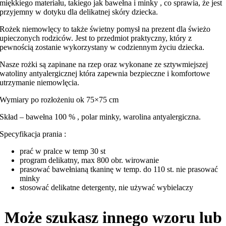
miękkiego materiału, takiego jak bawełna i minky , co sprawia, że jest
przyjemny w dotyku dla delikatnej skóry dziecka.
Rożek niemowlęcy to także świetny pomysł na prezent dla świeżo
upieczonych rodziców. Jest to przedmiot praktyczny, który z
pewnością zostanie wykorzystany w codziennym życiu dziecka.
Nasze rożki są zapinane na rzep oraz wykonane ze sztywmiejszej
watoliny antyalergicznej która zapewnia bezpieczne i komfortowe
utrzymanie niemowlęcia.
Wymiary po rozłożeniu ok 75×75 cm
Skład – bawełna 100 % , polar minky, warolina antyalergiczna.
Specyfikacja prania :
prać w pralce w temp 30 st
program delikatny, max 800 obr. wirowanie
prasować bawełnianą tkaninę w temp. do 110 st. nie prasować
minky
stosować delikatne detergenty, nie używać wybielaczy
Może szukasz innego wzoru lub