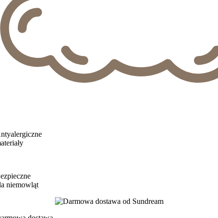
ntyalergiczne
ateriały
ezpieczne
la niemowląt
armowa dostawa