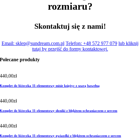
rozmiaru?
Skontaktuj się z nami!
Email: sklep@sundream.com.pl
Telefon: +48 572 977 079
lub kliknij
tutaj by przejść do formy kontaktowej.
Polecane produkty
440,00
zł
Komplet do łóżeczka 11-elementowy misie księżyc z szarą bawełną
440,00
zł
Komplet do łóżeczka 11-elementowy słoniki z błękitem ochraniaczem z sercem
440,00
zł
Komplet do łóżeczka 11-elementowy gwiazdki z błękitem ochraniaczem z sercem