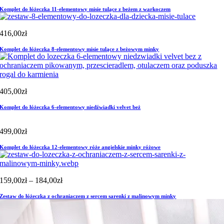
Komplet do łóżeczka 11-elementowy misie tulące z beżem z warkoczem
416,00
zł
Komplet do łóżeczka 8-elementowy misie tulące z beżowym minky
405,00
zł
Komplet do łóżeczka 6-elementowy niedźwiadki velvet beż
499,00
zł
Komplet do łóżeczka 12-elementowy róże angielskie minky różowe
Zakres
159,00
zł
–
184,00
zł
cen:
Zestaw do łóżeczka z ochraniaczem z sercem sarenki z malinowym minky
od
159,00zł
do