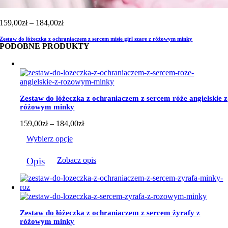
Zakres
159,00
zł
–
184,00
zł
cen:
Zestaw do łóżeczka z ochraniaczem z sercem misie girl szare z różowym minky
od
PODOBNE PRODUKTY
159,00zł
do
184,00zł
Zestaw do łóżeczka z ochraniaczem z sercem róże angielskie z
różowym minky
Zakres
159,00
zł
–
184,00
zł
cen:
Wybierz opcje
od
159,00zł
Ten
do
Opis
Zobacz opis
produkt
184,00zł
ma
wiele
wariantów.
Opcje
można
Zestaw do łóżeczka z ochraniaczem z sercem żyrafy z
wybrać
różowym minky
na