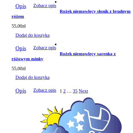
Opis
Zobacz opis
Rożek niemowlęcy słonik z brudnym
różem
55,00
zł
Dodaj do koszyka
Opis
Zobacz opis
Rożek niemowlęcy sarenka z
różowym minky
55,00
zł
Dodaj do koszyka
Opis
Zobacz opis
1
2
…
35
Next