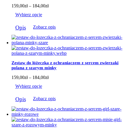
stronie
Zakres
159,00
zł
–
184,00
zł
produktu
cen:
Wybierz opcje
od
159,00zł
Ten
do
Opis
Zobacz opis
produkt
184,00zł
ma
wiele
wariantów.
Opcje
można
wybrać
Zestaw do łóżeczka z ochraniaczem z sercem zwierzaki
na
polana z szarym minky
stronie
produktu
Zakres
159,00
zł
–
184,00
zł
cen:
Wybierz opcje
od
159,00zł
Ten
do
Opis
Zobacz opis
produkt
184,00zł
ma
wiele
wariantów.
Opcje
można
wybrać