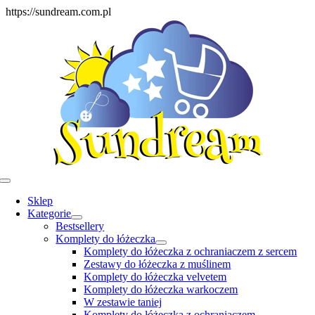
Skip
https://sundream.com.pl
to
content
Toggle
Navigation
Sklep
Kategorie
Bestsellery
Komplety do łóżeczka
Komplety do łóżeczka z ochraniaczem z sercem
Zestawy do łóżeczka z muślinem
Komplety do łóżeczka velvetem
Komplety do łóżeczka warkoczem
W zestawie taniej
Komplety do łóżeczka z ochraniaczem