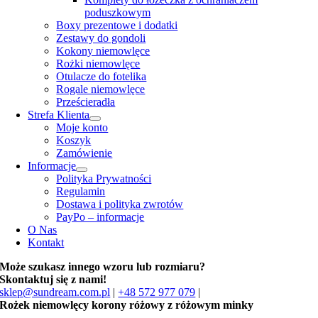
poduszkowym
Boxy prezentowe i dodatki
Zestawy do gondoli
Kokony niemowlęce
Rożki niemowlęce
Otulacze do fotelika
Rogale niemowlęce
Prześcieradła
Strefa Klienta
Moje konto
Koszyk
Zamówienie
Informacje
Polityka Prywatności
Regulamin
Dostawa i polityka zwrotów
PayPo – informacje
O Nas
Kontakt
Może szukasz innego wzoru lub rozmiaru?
Skontaktuj się z nami!
sklep@sundream.com.pl
|
+48 572 977 079
|
Rożek niemowlęcy korony różowy z różowym minky