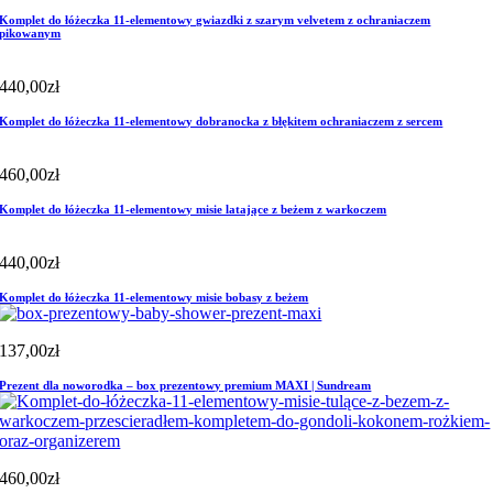
Komplet do łóżeczka 11-elementowy gwiazdki z szarym velvetem z ochraniaczem
pikowanym
440,00
zł
Komplet do łóżeczka 11-elementowy dobranocka z błękitem ochraniaczem z sercem
460,00
zł
Komplet do łóżeczka 11-elementowy misie latające z beżem z warkoczem
440,00
zł
Komplet do łóżeczka 11-elementowy misie bobasy z beżem
137,00
zł
Prezent dla noworodka – box prezentowy premium MAXI | Sundream
460,00
zł