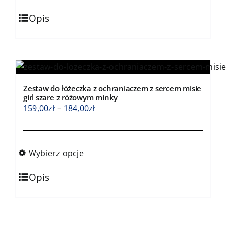
do
Ten
184,00zł
Opis
produkt
ma
wiele
wariantów.
Opcje
Zestaw do łóżeczka z ochraniaczem z sercem misie
można
girl szare z różowym minky
wybrać
Zakres
159,00
zł
–
184,00
zł
na
cen:
stronie
od
produktu
159,00zł
Wybierz opcje
do
Ten
184,00zł
Opis
produkt
ma
wiele
wariantów.