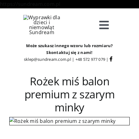
Skip
https://sundream.com.pl
to
content
Toggle
Navigat
Sklep
Może szukasz innego wzoru lub rozmiaru?
Skontaktuj się z nami!
sklep@sundream.com.pl
|
+48 572 977 079
|
Kategorie
Rożek miś balon
Strefa Klienta
premium z szarym
minky
Informacje
O Nas