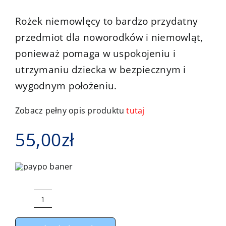
Kontakt
Rożek niemowlęcy to bardzo przydatny
przedmiot dla noworodków i niemowląt,
ponieważ pomaga w uspokojeniu i
utrzymaniu dziecka w bezpiecznym i
wygodnym położeniu.
Zobacz pełny opis produktu
tutaj
55,00
zł
ilość
Rożek