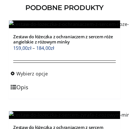
PODOBNE PRODUKTY
Zestaw do łóżeczka z ochraniaczem z sercem róże
angielskie z różowym minky
Zakres
159,00
zł
–
184,00
zł
cen:
od
159,00zł
Wybierz opcje
do
Ten
184,00zł
Opis
produkt
ma
wiele
wariantów.
Opcje
Zestaw do łóżeczka z ochraniaczem z sercem