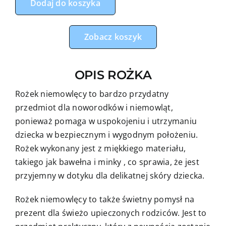
Dodaj do koszyka
miś
balon
premium
Zobacz koszyk
z
szarym
OPIS ROŻKA
minky
Rożek niemowlęcy to bardzo przydatny
przedmiot dla noworodków i niemowląt,
ponieważ pomaga w uspokojeniu i utrzymaniu
dziecka w bezpiecznym i wygodnym położeniu.
Rożek wykonany jest z miękkiego materiału,
takiego jak bawełna i minky , co sprawia, że jest
przyjemny w dotyku dla delikatnej skóry dziecka.
Rożek niemowlęcy to także świetny pomysł na
prezent dla świeżo upieczonych rodziców. Jest to