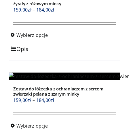
można
żyrafy z różowym minky
wybrać
Zakres
159,00
zł
–
184,00
zł
na
cen:
stronie
od
produktu
159,00zł
Wybierz opcje
do
Ten
184,00zł
Opis
produkt
ma
wiele
wariantów.
Opcje
Zestaw do łóżeczka z ochraniaczem z sercem
można
zwierzaki polana z szarym minky
wybrać
Zakres
159,00
zł
–
184,00
zł
na
cen:
stronie
od
produktu
159,00zł
Wybierz opcje