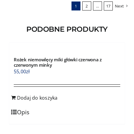
1
2
…
17
Next
Opcje
można
wybrać
PODOBNE PRODUKTY
na
stronie
produktu
Rożek niemowlęcy miki główki czerwona z
czerwonym minky
55,00
zł
Dodaj do koszyka
Opis