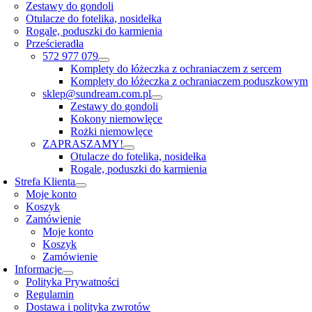
Zestawy do gondoli
Otulacze do fotelika, nosidełka
Rogale, poduszki do karmienia
Prześcieradła
572 977 079
Komplety do łóżeczka z ochraniaczem z sercem
Komplety do łóżeczka z ochraniaczem poduszkowym
sklep@sundream.com.pl
Zestawy do gondoli
Kokony niemowlęce
Rożki niemowlęce
ZAPRASZAMY!
Otulacze do fotelika, nosidełka
Rogale, poduszki do karmienia
Strefa Klienta
Moje konto
Koszyk
Zamówienie
Moje konto
Koszyk
Zamówienie
Informacje
Polityka Prywatności
Regulamin
Dostawa i polityka zwrotów