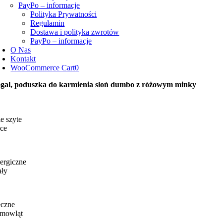
PayPo – informacje
Polityka Prywatności
Regulamin
Dostawa i polityka zwrotów
PayPo – informacje
O Nas
Kontakt
WooCommerce Cart
0
gal, poduszka do karmienia słoń dumbo z różowym minky
e szyte
ce
ergiczne
ały
eczne
emowląt