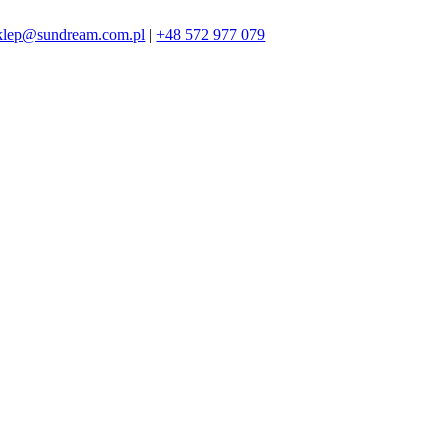
klep@sundream.com.pl
|
+48 572 977 079
572 977 079
SKLEP@SUNDREAM.PL
ZAPRASZAMY!