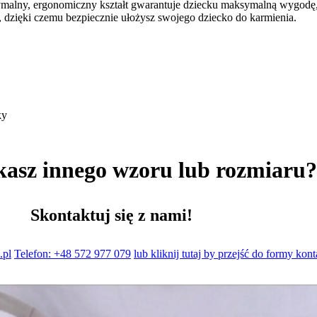
tymalny, ergonomiczny kształt gwarantuje dziecku maksymalną wygodę, 
n, dzięki czemu bezpiecznie ułożysz swojego dziecko do karmienia.
ky
kasz innego wzoru lub rozmiaru
Skontaktuj się z nami!
.pl
Telefon: +48 572 977 079
lub kliknij tutaj by przejść do formy kon