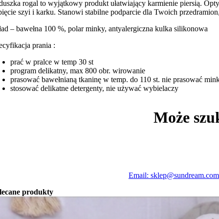
duszka rogal to wyjątkowy produkt ułatwiający karmienie piersią. Op
pięcie szyi i karku. Stanowi stabilne podparcie dla Twoich przedramio
ład – bawełna 100 %, polar minky, antyalergiczna kulka silikonowa
ecyfikacja prania :
prać w pralce w temp 30 st
program delikatny, max 800 obr. wirowanie
prasować bawełnianą tkaninę w temp. do 110 st. nie prasować min
stosować delikatne detergenty, nie używać wybielaczy
Może szu
Email: sklep@sundream.com
lecane produkty