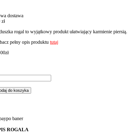
wa dostawa
 zł
duszka rogal to wyjątkowy produkt ułatwiający karmienie piersią.
bacz pełny opis produktu
tutaj
,00
zł
ść
gal,
duszka
odaj do koszyka
rmienia
ń
mbo
żowym
nky
PIS ROGALA