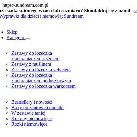
Skip
https://sundream.com.pl
to
że szukasz innego wzoru lub rozmiaru? Skontaktuj się z nami!
|
s
content
oggle
avigation
Sklep
Kategorie
Zestawy do łóżeczka
z ochraniaczem z sercem
Zestawy z muślinem
Zestawy do łóżeczka velvetem
Zestawy do łóżeczka
z ochraniaczem poduszkowym
Zestawy do łóżeczka warkoczem
Bestsellery i nowości
Boxy prezentowe i dodatki
W zestawie taniej
Kokony niemowlęce
Rożki niemowlęce