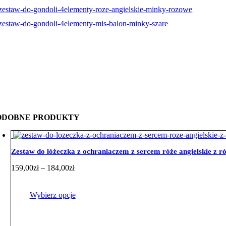
ODOBNE PRODUKTY
Zestaw do łóżeczka z ochraniaczem z sercem róże angielskie z
Zakres
159,00
zł
–
184,00
zł
cen:
od
159,00zł
Wybierz opcje
do
184,00zł
Ten