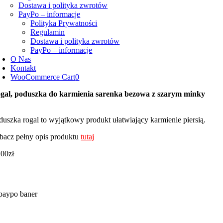
Dostawa i polityka zwrotów
PayPo – informacje
Polityka Prywatności
Regulamin
Dostawa i polityka zwrotów
PayPo – informacje
O Nas
Kontakt
WooCommerce Cart
0
gal, poduszka do karmienia sarenka bezowa z szarym minky
duszka rogal to wyjątkowy produkt ułatwiający karmienie piersią.
bacz pełny opis produktu
tutaj
,00
zł