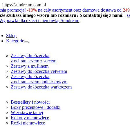
Skip
https://sundream.com.pl
to
tnia promocja!
-10%
na cały asortyment oraz darmowa dostawa od
249 
content
że szukasz innego wzoru lub rozmiaru? Skontaktuj się z nami!
|
s
oggle
avigation
Sklep
Kategorie
Zestawy do łóżeczka
z ochraniaczem z sercem
Zestawy z muślinem
Zestawy do łóżeczka velvetem
Zestawy do łóżeczka
z ochraniaczem poduszkowym
Zestawy do łóżeczka warkoczem
Bestsellery i nowości
Boxy prezentowe i dodatki
W zestawie taniej
Kokony niemowlęce
Rożki niemowlęce