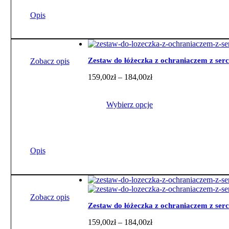
produkt
ma
Opis
wiele
wariantów.
Opcje
można
wybrać
Zestaw do łóżeczka z ochraniaczem z se
Zobacz opis
na
Zakres
159,00
zł
–
184,00
zł
stronie
cen:
produktu
od
159,00zł
Wybierz opcje
do
184,00zł
Ten
produkt
ma
Opis
wiele
wariantów.
Opcje
można
wybrać
Zobacz opis
na
Zestaw do łóżeczka z ochraniaczem z ser
stronie
Zakres
159,00
zł
–
184,00
zł
produktu