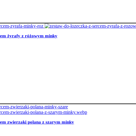
rcem żyrafy z różowym minky
cem zwierzaki polana z szarym minky