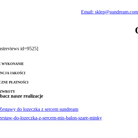
Email: sklep@sundream.com
rustreviews id=9525]
E WYKONANIE
NCJA JAKOŚCI
CZNE PŁATNOŚCI
 ZWROTY
bacz nasze realizacje