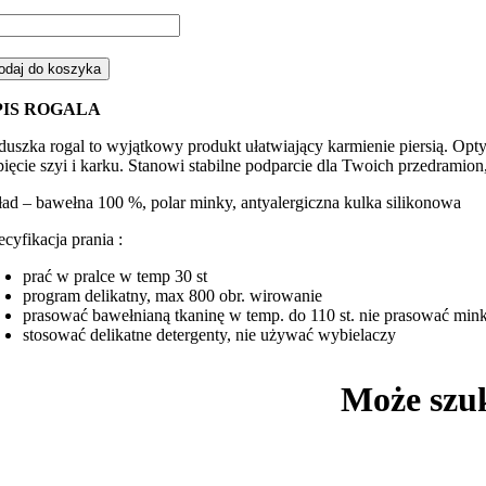
ść
gal,
duszka
odaj do koszyka
rmienia
PIS ROGALA
renka
zowa
duszka rogal to wyjątkowy produkt ułatwiający karmienie piersią. Op
pięcie szyi i karku. Stanowi stabilne podparcie dla Twoich przedramio
arym
nky
ład – bawełna 100 %, polar minky, antyalergiczna kulka silikonowa
ecyfikacja prania :
prać w pralce w temp 30 st
program delikatny, max 800 obr. wirowanie
prasować bawełnianą tkaninę w temp. do 110 st. nie prasować min
stosować delikatne detergenty, nie używać wybielaczy
Może szu