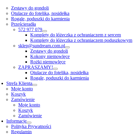
Zestawy do gondoli
Otulacze do fotelika, nosidełka
Rogale, poduszki do karmienia
Prześcieradła
572 977 079
Komplety do łóżeczka z ochraniaczem z sercem
Komplety do łóżeczka z ochraniaczem poduszkowym
sklep@sundream.com.pl
Zestawy do gondoli
Kokony niemowlęce
Rożki niemowlęce
ZAPRASZAMY!
Otulacze do fotelika, nosidełka
Rogale, poduszki do karmienia
Strefa Klienta
Moje konto
Koszyk
Zamówienie
Moje konto
Koszyk
Zamówienie
Informacje
Polityka Prywatności
Regulamin