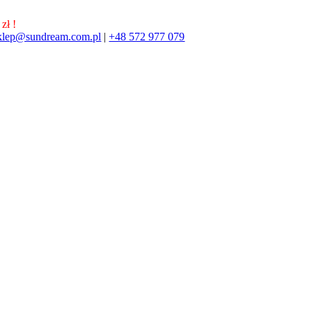
zł !
klep@sundream.com.pl
|
+48 572 977 079
572 977 079
SKLEP@SUNDREAM.PL