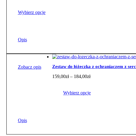
cen:
od
159,00zł
Wybierz opcje
do
184,00zł
Ten
produkt
ma
Opis
wiele
wariantów.
Opcje
można
wybrać
Zestaw do łóżeczka z ochraniaczem z ser
Zobacz opis
na
Zakres
159,00
zł
–
184,00
zł
stronie
cen:
produktu
od
159,00zł
Wybierz opcje
do
184,00zł
Ten
produkt
ma
Opis
wiele
wariantów.