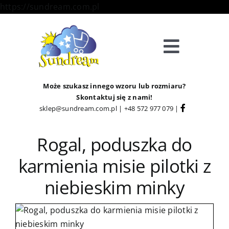
Skip
https://sundream.com.pl
to
content
Toggle
Navigat
Sklep
Może szukasz innego wzoru lub rozmiaru?
Skontaktuj się z nami!
sklep@sundream.com.pl
|
+48 572 977 079
|
Kategorie
Rogal, poduszka do
Strefa Klienta
karmienia misie pilotki z
Informacje
niebieskim minky
O Nas