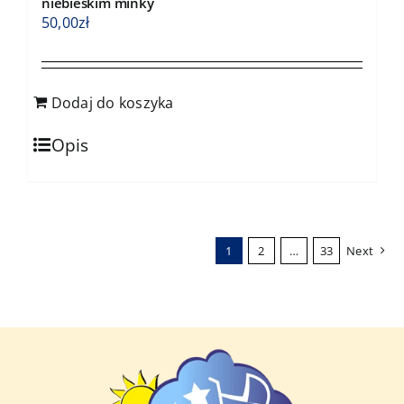
niebieskim minky
50,00
zł
Dodaj do koszyka
Opis
1
2
…
33
Next