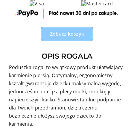
karmienia
misie
pilotki
z
Zobacz koszyk
niebieskim
minky
OPIS ROGALA
Poduszka rogal to wyjątkowy produkt ułatwiający
karmienie piersią. Optymalny, ergonomiczny
kształt gwarantuje dziecku maksymalną wygodę,
jednocześnie odciąża plecy matki, redukując
napięcie szyi i karku. Stanowi stabilne podparcie
dla Twoich przedramion, dzięki czemu
bezpiecznie ułożysz swojego dziecko do
karmienia.