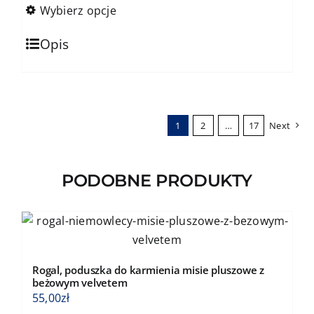
produktu
159,00zł
Wybierz opcje
do
Ten
184,00zł
Opis
produkt
ma
wiele
wariantów.
1
2
…
17
Next
Opcje
można
wybrać
PODOBNE PRODUKTY
na
stronie
produktu
Rogal, poduszka do karmienia misie pluszowe z
beżowym velvetem
55,00
zł