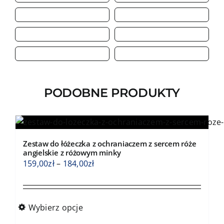
PODOBNE PRODUKTY
Zestaw do łóżeczka z ochraniaczem z sercem róże
angielskie z różowym minky
Zakres
159,00
zł
–
184,00
zł
cen:
od
159,00zł
Wybierz opcje
do