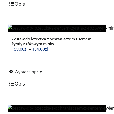
Ten
184,00zł
Opis
produkt
ma
wiele
wariantów.
Opcje
Zestaw do łóżeczka z ochraniaczem z sercem
można
żyrafy z różowym minky
wybrać
Zakres
159,00
zł
–
184,00
zł
na
cen:
stronie
od
produktu
159,00zł
Wybierz opcje
do
Ten
184,00zł
Opis
produkt
ma
wiele
wariantów.