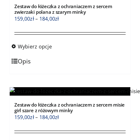
Opcje
Zestaw do łóżeczka z ochraniaczem z sercem
można
zwierzaki polana z szarym minky
wybrać
Zakres
159,00
zł
–
184,00
zł
na
cen:
stronie
od
produktu
159,00zł
Wybierz opcje
do
Ten
184,00zł
Opis
produkt
ma
wiele
wariantów.
Opcje
Zestaw do łóżeczka z ochraniaczem z sercem misie
można
girl szare z różowym minky
wybrać
Zakres
159,00
zł
–
184,00
zł
na
cen:
stronie
od