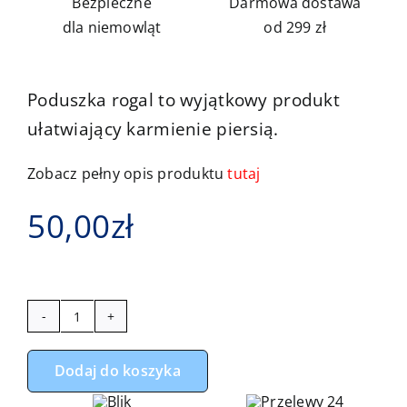
Bezpieczne
Darmowa dostawa
dla niemowląt
od 299 zł
Poduszka rogal to wyjątkowy produkt
ułatwiający karmienie piersią.
Zobacz pełny opis produktu
tutaj
50,00
zł
ilość
Rogal,
Dodaj do koszyka
poduszka
do