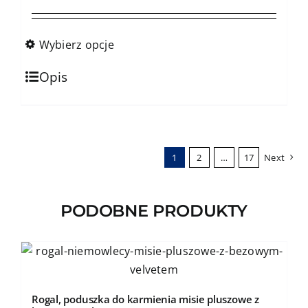
na
cen:
stronie
od
produktu
159,00zł
Wybierz opcje
do
Ten
184,00zł
Opis
produkt
ma
wiele
wariantów.
1
2
…
17
Next
Opcje
można
wybrać
PODOBNE PRODUKTY
na
stronie
produktu
Rogal, poduszka do karmienia misie pluszowe z