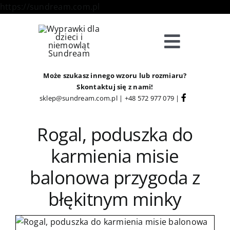
Skip
https://sundream.com.pl
to
content
Toggle
Navigat
Sklep
Może szukasz innego wzoru lub rozmiaru?
Skontaktuj się z nami!
sklep@sundream.com.pl
|
+48 572 977 079
|
Kategorie
Rogal, poduszka do
Strefa Klienta
karmienia misie
balonowa przygoda z
Informacje
błękitnym minky
O Nas