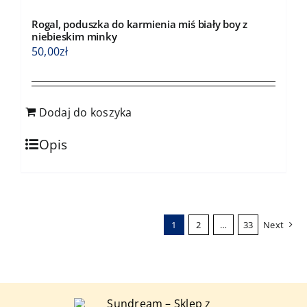
Rogal, poduszka do karmienia miś biały boy z
niebieskim minky
50,00
zł
Dodaj do koszyka
Opis
1
2
…
33
Next