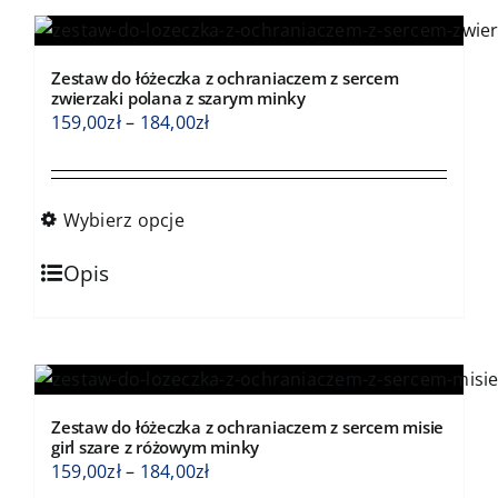
wariantów.
Opcje
Zestaw do łóżeczka z ochraniaczem z sercem
można
zwierzaki polana z szarym minky
wybrać
Zakres
159,00
zł
–
184,00
zł
na
cen:
stronie
od
produktu
159,00zł
Wybierz opcje
do
Ten
184,00zł
Opis
produkt
ma
wiele
wariantów.
Opcje
Zestaw do łóżeczka z ochraniaczem z sercem misie
można
girl szare z różowym minky
wybrać
Zakres
159,00
zł
–
184,00
zł