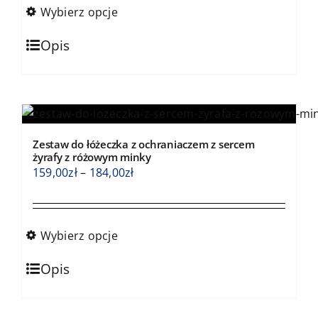
159,00zł
Wybierz opcje
do
Ten
184,00zł
Opis
produkt
ma
wiele
wariantów.
Opcje
Zestaw do łóżeczka z ochraniaczem z sercem
można
żyrafy z różowym minky
wybrać
Zakres
159,00
zł
–
184,00
zł
na
cen:
stronie
od
produktu
159,00zł
Wybierz opcje
do
Ten
184,00zł
Opis
produkt
ma
wiele