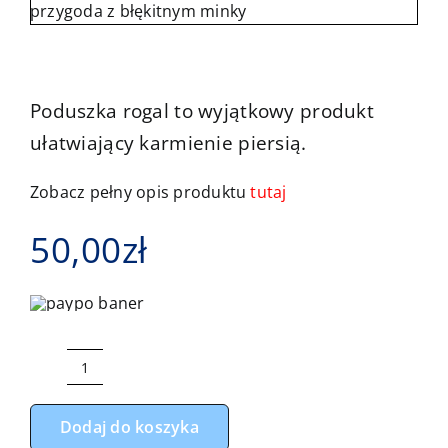
Kontakt
Poduszka rogal to wyjątkowy produkt
ułatwiający karmienie piersią.
Zobacz pełny opis produktu
tutaj
50,00
zł
ilość
Rogal,
Dodaj do koszyka
poduszka