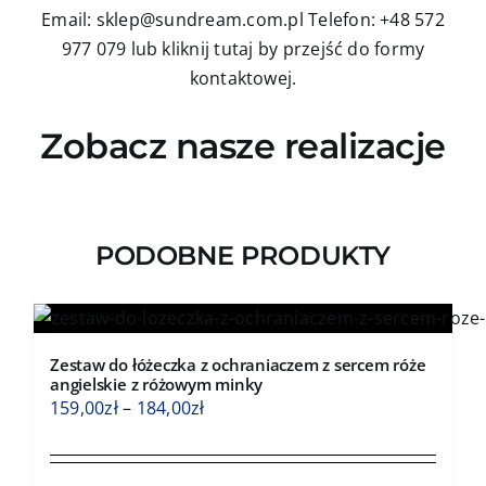
Email: sklep@sundream.com.pl
Telefon: +48 572
977 079
lub kliknij tutaj by przejść do formy
kontaktowej.
Zobacz nasze realizacje
PODOBNE PRODUKTY
Zestaw do łóżeczka z ochraniaczem z sercem róże
angielskie z różowym minky
Zakres
159,00
zł
–
184,00
zł
cen:
od