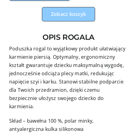
do
karmienia
Zobacz koszyk
misie
balonowa
OPIS ROGALA
przygoda
z
Poduszka rogal to wyjątkowy produkt ułatwiający
błękitnym
karmienie piersią. Optymalny, ergonomiczny
minky
kształt gwarantuje dziecku maksymalną wygodę,
jednocześnie odciąża plecy matki, redukując
napięcie szyi i karku. Stanowi stabilne podparcie
dla Twoich przedramion, dzięki czemu
bezpiecznie ułożysz swojego dziecko do
karmienia.
Skład – bawełna 100 %, polar minky,
antyalergiczna kulka silikonowa