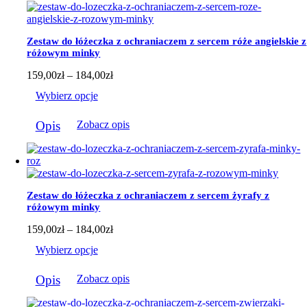
184,00zł
Zestaw do łóżeczka z ochraniaczem z sercem róże angielskie z
różowym minky
Zakres
159,00
zł
–
184,00
zł
cen:
Wybierz opcje
od
159,00zł
Ten
do
Opis
Zobacz opis
produkt
184,00zł
ma
wiele
wariantów.
Opcje
można
Zestaw do łóżeczka z ochraniaczem z sercem żyrafy z
wybrać
różowym minky
na
stronie
Zakres
159,00
zł
–
184,00
zł
produktu
cen:
Wybierz opcje
od
159,00zł
Ten
do
Opis
Zobacz opis
produkt
184,00zł
ma
wiele