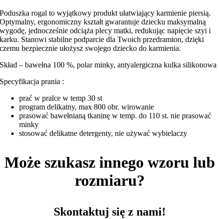
minky
Poduszka rogal to wyjątkowy produkt ułatwiający karmienie piersią.
Optymalny, ergonomiczny kształt gwarantuje dziecku maksymalną
wygodę, jednocześnie odciąża plecy matki, redukując napięcie szyi i
karku. Stanowi stabilne podparcie dla Twoich przedramion, dzięki
czemu bezpiecznie ułożysz swojego dziecko do karmienia.
Skład – bawełna 100 %, polar minky, antyalergiczna kulka silikonowa
Specyfikacja prania :
prać w pralce w temp 30 st
program delikatny, max 800 obr. wirowanie
prasować bawełnianą tkaninę w temp. do 110 st. nie prasować
minky
stosować delikatne detergenty, nie używać wybielaczy
Może szukasz innego wzoru lub
rozmiaru?
Skontaktuj się z nami!