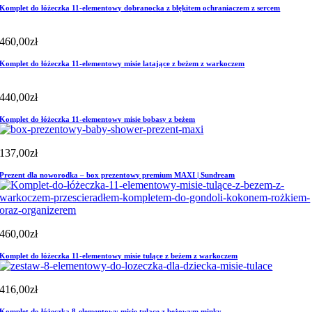
Komplet do łóżeczka 11-elementowy dobranocka z błękitem ochraniaczem z sercem
460,00
zł
Komplet do łóżeczka 11-elementowy misie latające z beżem z warkoczem
440,00
zł
Komplet do łóżeczka 11-elementowy misie bobasy z beżem
137,00
zł
Prezent dla noworodka – box prezentowy premium MAXI | Sundream
460,00
zł
Komplet do łóżeczka 11-elementowy misie tulące z beżem z warkoczem
416,00
zł
Komplet do łóżeczka 8-elementowy misie tulące z beżowym minky