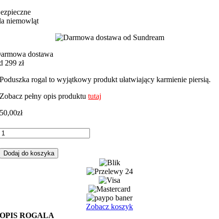
ezpieczne
la niemowląt
armowa dostawa
d 299 zł
Poduszka rogal to wyjątkowy produkt ułatwiający karmienie piersią.
Zobacz pełny opis produktu
tutaj
50,00
zł
ilość
Rogal,
poduszka
Dodaj do koszyka
do
karmienia
miś
balon
błękit
z
Zobacz koszyk
szarym
OPIS ROGALA