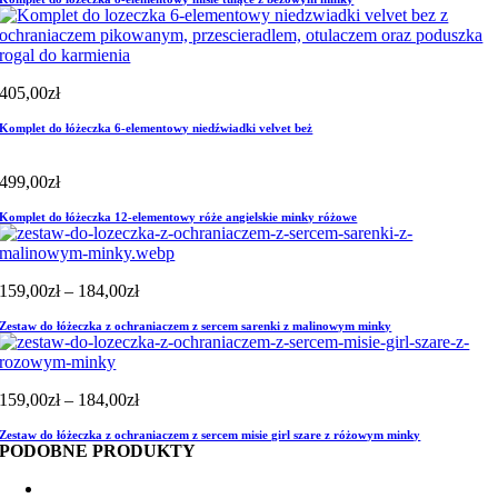
405,00
zł
Komplet do łóżeczka 6-elementowy niedźwiadki velvet beż
499,00
zł
Komplet do łóżeczka 12-elementowy róże angielskie minky różowe
Zakres
159,00
zł
–
184,00
zł
cen:
Zestaw do łóżeczka z ochraniaczem z sercem sarenki z malinowym minky
od
159,00zł
do
184,00zł
Zakres
159,00
zł
–
184,00
zł
cen:
Zestaw do łóżeczka z ochraniaczem z sercem misie girl szare z różowym minky
od
PODOBNE PRODUKTY
159,00zł
do