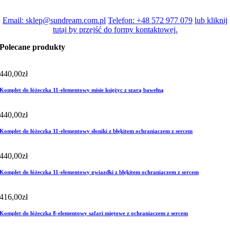
Email: sklep@sundream.com.pl
Telefon: +48 572 977 079
lub kliknij
tutaj by przejść do formy kontaktowej.
Polecane produkty
440,00
zł
Komplet do łóżeczka 11-elementowy misie księżyc z szarą bawełną
440,00
zł
Komplet do łóżeczka 11-elementowy słoniki z błękitem ochraniaczem z sercem
440,00
zł
Komplet do łóżeczka 11-elementowy gwiazdki z błękitem ochraniaczem z sercem
416,00
zł
Komplet do łóżeczka 8-elementowy safari miętowe z ochraniaczem z sercem