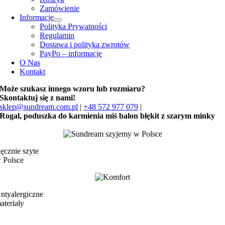
Zamówienie
Informacje
Polityka Prywatności
Regulamin
Dostawa i polityka zwrotów
PayPo – informacje
O Nas
Kontakt
Może szukasz innego wzoru lub rozmiaru?
Skontaktuj się z nami!
sklep@sundream.com.pl
|
+48 572 977 079
|
Rogal, poduszka do karmienia miś balon błękit z szarym minky
ęcznie szyte
 Polsce
ntyalergiczne
ateriały