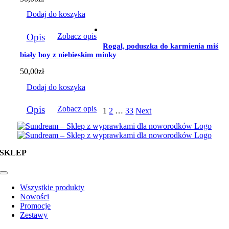
Dodaj do koszyka
Opis
Zobacz opis
Rogal, poduszka do karmienia miś
biały boy z niebieskim minky
50,00
zł
Dodaj do koszyka
Opis
Zobacz opis
1
2
…
33
Next
SKLEP
Toggle
Navigation
Wszystkie produkty
Nowości
Promocje
Zestawy