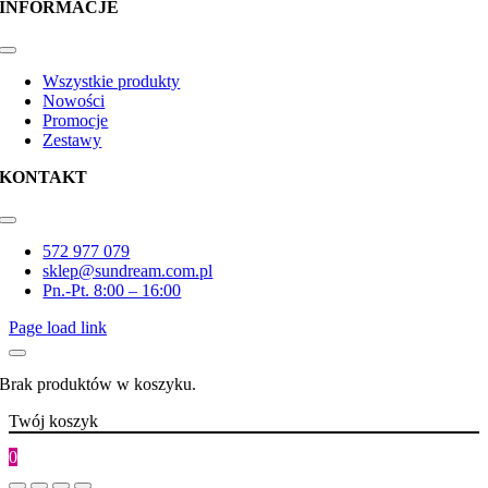
INFORMACJE
Toggle
Navigation
Wszystkie produkty
Nowości
Promocje
Zestawy
KONTAKT
Toggle
Navigation
572 977 079
sklep@sundream.com.pl
Pn.-Pt. 8:00 – 16:00
Page load link
Brak produktów w koszyku.
Twój koszyk
0