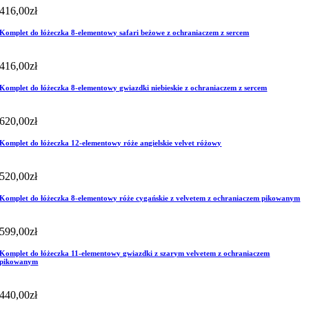
416,00
zł
Komplet do łóżeczka 8-elementowy safari beżowe z ochraniaczem z sercem
416,00
zł
Komplet do łóżeczka 8-elementowy gwiazdki niebieskie z ochraniaczem z sercem
620,00
zł
Komplet do łóżeczka 12-elementowy róże angielskie velvet różowy
520,00
zł
Komplet do łóżeczka 8-elementowy róże cygańskie z velvetem z ochraniaczem pikowanym
599,00
zł
Komplet do łóżeczka 11-elementowy gwiazdki z szarym velvetem z ochraniaczem
pikowanym
440,00
zł