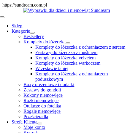
Skip
https://sundream.com.pl
to
content
Toggle
Navigation
Sklep
Kategorie
Bestsellery
Komplety do łóżeczka
Komplety do łóżeczka z ochraniaczem z sercem
Zestawy do łóżeczka z muślinem
Komplety do łóżeczka velvetem
Komplety do łóżeczka warkoczem
W zestawie taniej
Komplety do łóżeczka z ochraniaczem
poduszkowym
Boxy prezentowe i dodatki
Zestawy do gondoli
Kokony niemowlęce
Rożki niemowlęce
Otulacze do fotelika
Rogale niemowlęce
Prześcieradła
Strefa Klienta
Moje konto
Koszyk