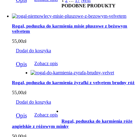
1
2
…
17
Next
produkt
184,00zł
PODOBNE PRODUKTY
ma
wiele
wariantów.
Opcje
Rogal, poduszka do karmienia misie pluszowe z beżowym
można
velvetem
wybrać
na
55,00
zł
stronie
produktu
Dodaj do koszyka
Opis
Zobacz opis
Rogal, poduszka do karmienia żyrafki z velvetem brudny róż
55,00
zł
Dodaj do koszyka
Opis
Zobacz opis
Rogal, poduszka do karmienia róże
angielskie z różowym minky
50,00
zł