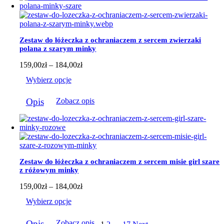
wariantów.
Opcje
można
wybrać
Zestaw do łóżeczka z ochraniaczem z sercem zwierzaki
na
polana z szarym minky
stronie
produktu
Zakres
159,00
zł
–
184,00
zł
cen:
Wybierz opcje
od
159,00zł
Ten
do
Opis
Zobacz opis
produkt
184,00zł
ma
wiele
wariantów.
Opcje
można
wybrać
Zestaw do łóżeczka z ochraniaczem z sercem misie girl szare
na
z różowym minky
stronie
produktu
Zakres
159,00
zł
–
184,00
zł
cen:
Wybierz opcje
od
159,00zł
Ten
do
Opis
Zobacz opis