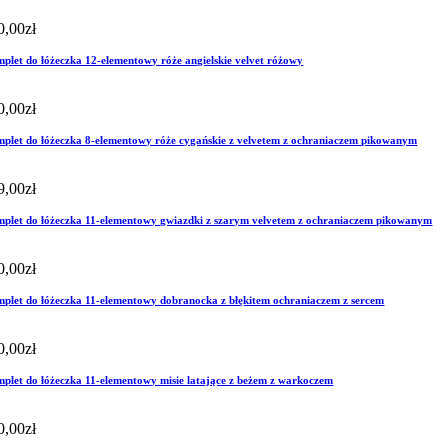
0,00
zł
plet do łóżeczka 12-elementowy róże angielskie velvet różowy
0,00
zł
plet do łóżeczka 8-elementowy róże cygańskie z velvetem z ochraniaczem pikowanym
9,00
zł
plet do łóżeczka 11-elementowy gwiazdki z szarym velvetem z ochraniaczem pikowanym
0,00
zł
plet do łóżeczka 11-elementowy dobranocka z błękitem ochraniaczem z sercem
0,00
zł
plet do łóżeczka 11-elementowy misie latające z beżem z warkoczem
0,00
zł