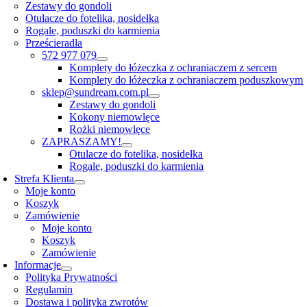
Zestawy do gondoli
Otulacze do fotelika, nosidełka
Rogale, poduszki do karmienia
Prześcieradła
572 977 079
Komplety do łóżeczka z ochraniaczem z sercem
Komplety do łóżeczka z ochraniaczem poduszkowym
sklep@sundream.com.pl
Zestawy do gondoli
Kokony niemowlęce
Rożki niemowlęce
ZAPRASZAMY!
Otulacze do fotelika, nosidełka
Rogale, poduszki do karmienia
Strefa Klienta
Moje konto
Koszyk
Zamówienie
Moje konto
Koszyk
Zamówienie
Informacje
Polityka Prywatności
Regulamin
Dostawa i polityka zwrotów