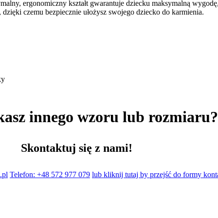
tymalny, ergonomiczny kształt gwarantuje dziecku maksymalną wygodę, 
n, dzięki czemu bezpiecznie ułożysz swojego dziecko do karmienia.
ky
kasz innego wzoru lub rozmiaru
Skontaktuj się z nami!
.pl
Telefon: +48 572 977 079
lub kliknij tutaj by przejść do formy kon