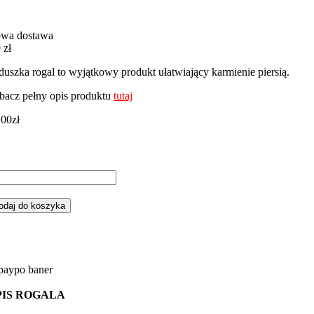
wa dostawa
 zł
duszka rogal to wyjątkowy produkt ułatwiający karmienie piersią.
bacz pełny opis produktu
tutaj
,00
zł
ść
gal,
duszka
odaj do koszyka
rmienia
rony
żowy
żowym
nky
PIS ROGALA