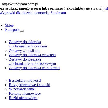
Skip
https://sundream.com.pl
to
że szukasz innego wzoru lub rozmiaru? Skontaktuj się z nami!
|
s
content
oggle
avigation
Sklep
Kategorie
Zestawy do łóżeczka
z ochraniaczem z sercem
Zestawy z muślinem
Zestawy do łóżeczka velvetem
Zestawy do łóżeczka
z ochraniaczem poduszkowym
Zestawy do łóżeczka warkoczem
Bestsellery i nowości
Boxy prezentowe i dodatki
W zestawie taniej
Kokony niemowlęce
Rożki niemowlęce