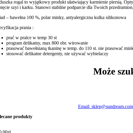
duszka rogal to wyjątkowy produkt ułatwiający karmienie piersią. Op
pięcie szyi i karku. Stanowi stabilne podparcie dla Twoich przedramio
ład – bawełna 100 %, polar minky, antyalergiczna kulka silikonowa
ecyfikacja prania :
prać w pralce w temp 30 st
program delikatny, max 800 obr. wirowanie
prasować bawełnianą tkaninę w temp. do 110 st. nie prasować min
stosować delikatne detergenty, nie używać wybielaczy
Może szu
Email: sklep@sundream.com
lecane produkty
0,00
zł