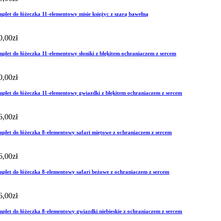
plet do łóżeczka 11-elementowy misie księżyc z szarą bawełną
0,00
zł
plet do łóżeczka 11-elementowy słoniki z błękitem ochraniaczem z sercem
0,00
zł
plet do łóżeczka 11-elementowy gwiazdki z błękitem ochraniaczem z sercem
6,00
zł
plet do łóżeczka 8-elementowy safari miętowe z ochraniaczem z sercem
6,00
zł
plet do łóżeczka 8-elementowy safari beżowe z ochraniaczem z sercem
6,00
zł
plet do łóżeczka 8-elementowy gwiazdki niebieskie z ochraniaczem z sercem