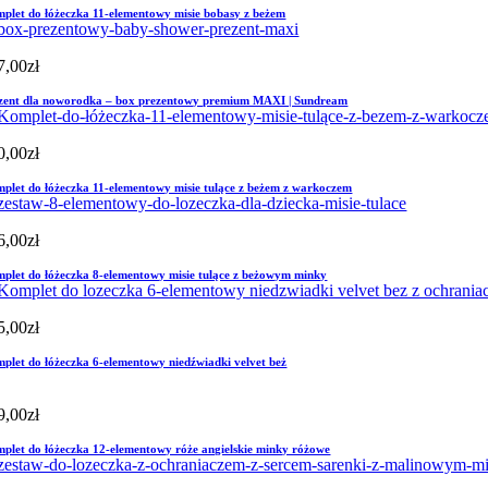
plet do łóżeczka 11-elementowy misie bobasy z beżem
7,00
zł
zent dla noworodka – box prezentowy premium MAXI | Sundream
0,00
zł
plet do łóżeczka 11-elementowy misie tulące z beżem z warkoczem
6,00
zł
plet do łóżeczka 8-elementowy misie tulące z beżowym minky
5,00
zł
plet do łóżeczka 6-elementowy niedźwiadki velvet beż
9,00
zł
plet do łóżeczka 12-elementowy róże angielskie minky różowe