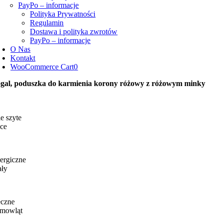
PayPo – informacje
Polityka Prywatności
Regulamin
Dostawa i polityka zwrotów
PayPo – informacje
O Nas
Kontakt
WooCommerce Cart
0
gal, poduszka do karmienia korony różowy z różowym minky
e szyte
ce
ergiczne
ały
eczne
emowląt