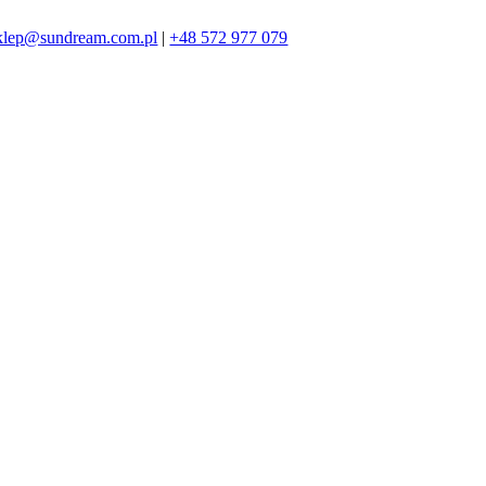
klep@sundream.com.pl
|
+48 572 977 079
572 977 079
SKLEP@SUNDREAM.PL
ZAPRASZAMY!