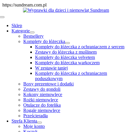
Skip
https://sundream.com.pl
to
content
Toggle
Navigation
Sklep
Kategorie
Bestsellery
Komplety do łóżeczka
Komplety do łóżeczka z ochraniaczem z sercem
Zestawy do łóżeczka z muślinem
Komplety do łóżeczka velvetem
Komplety do łóżeczka warkoczem
W zestawie taniej
Komplety do łóżeczka z ochraniaczem
poduszkowym
Boxy prezentowe i dodatki
Zestawy do gondoli
Kokony niemowlęce
Rożki niemowlęce
Otulacze do fotelika
Rogale niemowlęce
Prześcieradła
Strefa Klienta
Moje konto
Koszyk