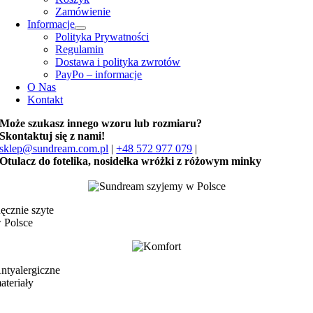
Zamówienie
Informacje
Polityka Prywatności
Regulamin
Dostawa i polityka zwrotów
PayPo – informacje
O Nas
Kontakt
Może szukasz innego wzoru lub rozmiaru?
Skontaktuj się z nami!
sklep@sundream.com.pl
|
+48 572 977 079
|
Otulacz do fotelika, nosidełka wróżki z różowym minky
ęcznie szyte
 Polsce
ntyalergiczne
ateriały