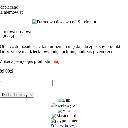
ezpieczne
la niemowląt
armowa dostawa
d 299 zł
Otulacz do nosidełka z kapturkiem to miękki, i bezpieczny produkt
który zapewnia dziecku wygodę i ochronę podczas przenoszenia,
Zobacz pełny opis produktu
tutaj
89,00
zł
ilość
Otulacz
do
Dodaj do koszyka
fotelika,
nosidełka
wróżki
z
różowym
minky
Zobacz koszyk