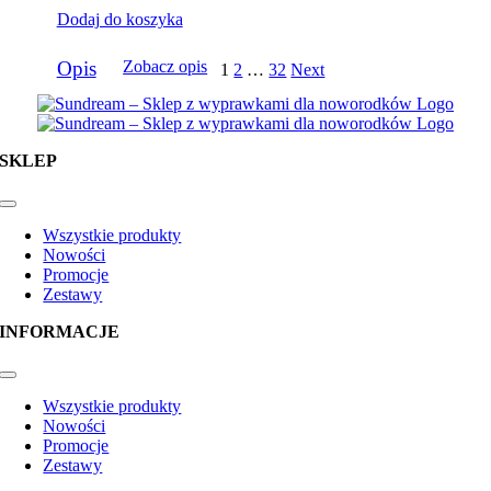
Dodaj do koszyka
Opis
Zobacz opis
1
2
…
32
Next
SKLEP
Toggle
Navigation
Wszystkie produkty
Nowości
Promocje
Zestawy
INFORMACJE
Toggle
Navigation
Wszystkie produkty
Nowości
Promocje
Zestawy