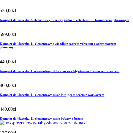
520,00
zł
Komplet do łóżeczka 8-elementowy róże cygańskie z velvetem z ochraniaczem pikowanym
599,00
zł
Komplet do łóżeczka 11-elementowy gwiazdki z szarym velvetem z ochraniaczem
pikowanym
440,00
zł
Komplet do łóżeczka 11-elementowy dobranocka z błękitem ochraniaczem z sercem
460,00
zł
Komplet do łóżeczka 11-elementowy misie latające z beżem z warkoczem
440,00
zł
Komplet do łóżeczka 11-elementowy misie bobasy z beżem
137,00
zł