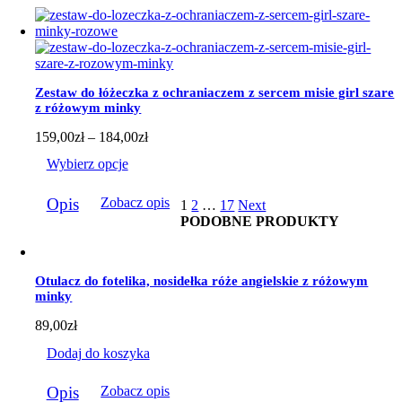
ma
wiele
wariantów.
Opcje
można
wybrać
Zestaw do łóżeczka z ochraniaczem z sercem misie girl szare
na
z różowym minky
stronie
produktu
Zakres
159,00
zł
–
184,00
zł
cen:
Wybierz opcje
od
159,00zł
Ten
do
Opis
Zobacz opis
1
2
…
17
Next
produkt
184,00zł
PODOBNE PRODUKTY
ma
wiele
wariantów.
Opcje
Otulacz do fotelika, nosidełka róże angielskie z różowym
można
minky
wybrać
na
89,00
zł
stronie
produktu
Dodaj do koszyka
Opis
Zobacz opis