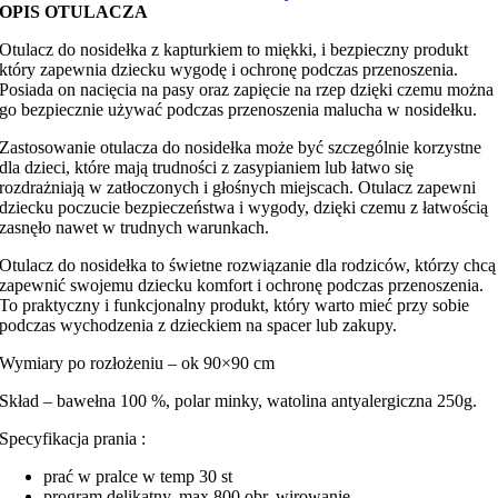
OPIS OTULACZA
Otulacz do nosidełka z kapturkiem to miękki, i bezpieczny produkt
który zapewnia dziecku wygodę i ochronę podczas przenoszenia.
Posiada on nacięcia na pasy oraz zapięcie na rzep dzięki czemu można
go bezpiecznie używać podczas przenoszenia malucha w nosidełku.
Zastosowanie otulacza do nosidełka może być szczególnie korzystne
dla dzieci, które mają trudności z zasypianiem lub łatwo się
rozdrażniają w zatłoczonych i głośnych miejscach. Otulacz zapewni
dziecku poczucie bezpieczeństwa i wygody, dzięki czemu z łatwością
zasnęło nawet w trudnych warunkach.
Otulacz do nosidełka to świetne rozwiązanie dla rodziców, którzy chcą
zapewnić swojemu dziecku komfort i ochronę podczas przenoszenia.
To praktyczny i funkcjonalny produkt, który warto mieć przy sobie
podczas wychodzenia z dzieckiem na spacer lub zakupy.
Wymiary po rozłożeniu – ok 90×90 cm
Skład – bawełna 100 %, polar minky, watolina antyalergiczna 250g.
Specyfikacja prania :
prać w pralce w temp 30 st
program delikatny, max 800 obr. wirowanie