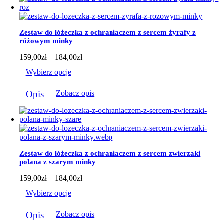
wiele
wariantów.
Opcje
można
Zestaw do łóżeczka z ochraniaczem z sercem żyrafy z
wybrać
różowym minky
na
stronie
Zakres
159,00
zł
–
184,00
zł
produktu
cen:
Wybierz opcje
od
159,00zł
Ten
do
Opis
Zobacz opis
produkt
184,00zł
ma
wiele
wariantów.
Opcje
można
wybrać
Zestaw do łóżeczka z ochraniaczem z sercem zwierzaki
na
polana z szarym minky
stronie
produktu
Zakres
159,00
zł
–
184,00
zł
cen:
Wybierz opcje
od
159,00zł
Ten
do
Opis
Zobacz opis
produkt
184,00zł