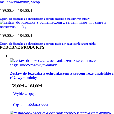
Zakres
159,00
zł
–
184,00
zł
cen:
Zestaw do łóżeczka z ochraniaczem z sercem sarenki z malinowym minky
od
159,00zł
do
184,00zł
Zakres
159,00
zł
–
184,00
zł
cen:
Zestaw do łóżeczka z ochraniaczem z sercem misie girl szare z różowym minky
od
PODOBNE PRODUKTY
159,00zł
do
184,00zł
Zestaw do łóżeczka z ochraniaczem z sercem róże angielskie z
różowym minky
Zakres
159,00
zł
–
184,00
zł
cen:
Wybierz opcje
od
159,00zł
Ten
do
Opis
Zobacz opis
produkt
184,00zł
ma