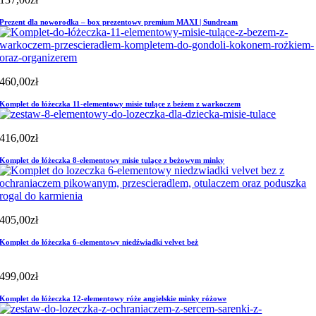
Prezent dla noworodka – box prezentowy premium MAXI | Sundream
460,00
zł
Komplet do łóżeczka 11-elementowy misie tulące z beżem z warkoczem
416,00
zł
Komplet do łóżeczka 8-elementowy misie tulące z beżowym minky
405,00
zł
Komplet do łóżeczka 6-elementowy niedźwiadki velvet beż
499,00
zł
Komplet do łóżeczka 12-elementowy róże angielskie minky różowe