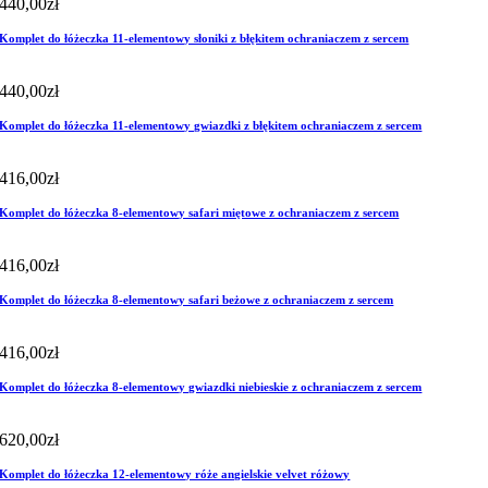
440,00
zł
Komplet do łóżeczka 11-elementowy słoniki z błękitem ochraniaczem z sercem
440,00
zł
Komplet do łóżeczka 11-elementowy gwiazdki z błękitem ochraniaczem z sercem
416,00
zł
Komplet do łóżeczka 8-elementowy safari miętowe z ochraniaczem z sercem
416,00
zł
Komplet do łóżeczka 8-elementowy safari beżowe z ochraniaczem z sercem
416,00
zł
Komplet do łóżeczka 8-elementowy gwiazdki niebieskie z ochraniaczem z sercem
620,00
zł
Komplet do łóżeczka 12-elementowy róże angielskie velvet różowy