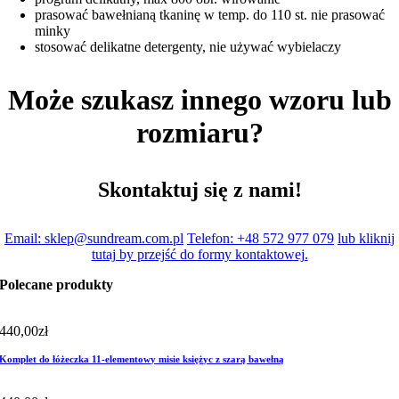
prasować bawełnianą tkaninę w temp. do 110 st. nie prasować
minky
stosować delikatne detergenty, nie używać wybielaczy
Może szukasz innego wzoru lub
rozmiaru?
Skontaktuj się z nami!
Email: sklep@sundream.com.pl
Telefon: +48 572 977 079
lub kliknij
tutaj by przejść do formy kontaktowej.
Polecane produkty
440,00
zł
Komplet do łóżeczka 11-elementowy misie księżyc z szarą bawełną