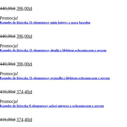
440,00
zł
396,00
zł
Promocja!
Komplet do łóżeczka 11-elementowy misie księżyc z szarą bawełną
440,00
zł
396,00
zł
Promocja!
Komplet do łóżeczka 11-elementowy słoniki z błękitem ochraniaczem z sercem
440,00
zł
396,00
zł
Promocja!
Komplet do łóżeczka 11-elementowy gwiazdki z błękitem ochraniaczem z sercem
416,00
zł
374,40
zł
Promocja!
Komplet do łóżeczka 8-elementowy safari miętowe z ochraniaczem z sercem
416,00
zł
374,40
zł