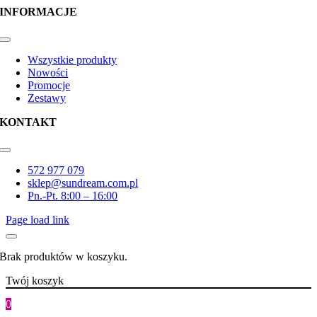
INFORMACJE
Toggle
Navigation
Wszystkie produkty
Nowości
Promocje
Zestawy
KONTAKT
Toggle
Navigation
572 977 079
sklep@sundream.com.pl
Pn.-Pt. 8:00 – 16:00
Page load link
Brak produktów w koszyku.
Twój koszyk
0