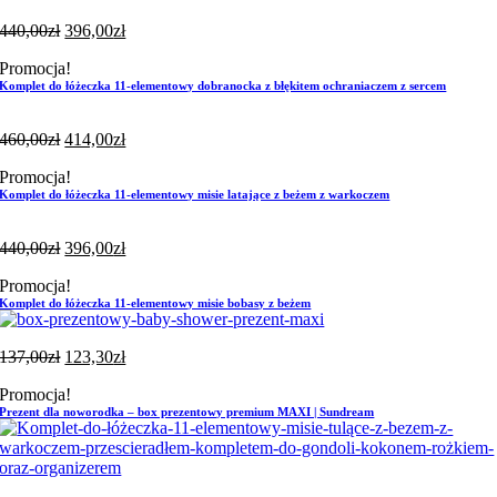
440,00
zł
396,00
zł
Promocja!
Komplet do łóżeczka 11-elementowy dobranocka z błękitem ochraniaczem z sercem
460,00
zł
414,00
zł
Promocja!
Komplet do łóżeczka 11-elementowy misie latające z beżem z warkoczem
440,00
zł
396,00
zł
Promocja!
Komplet do łóżeczka 11-elementowy misie bobasy z beżem
137,00
zł
123,30
zł
Promocja!
Prezent dla noworodka – box prezentowy premium MAXI | Sundream