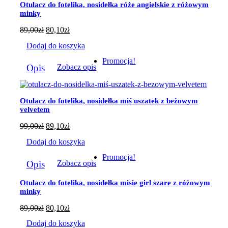
Otulacz do fotelika, nosidełka róże angielskie z różowym
wybrać
minky
na
stronie
89,00
zł
80,10
zł
produktu
Dodaj do koszyka
Promocja!
Opis
Zobacz opis
Otulacz do fotelika, nosidełka miś uszatek z beżowym
velvetem
99,00
zł
89,10
zł
Dodaj do koszyka
Promocja!
Opis
Zobacz opis
Otulacz do fotelika, nosidełka misie girl szare z różowym
minky
89,00
zł
80,10
zł
Dodaj do koszyka