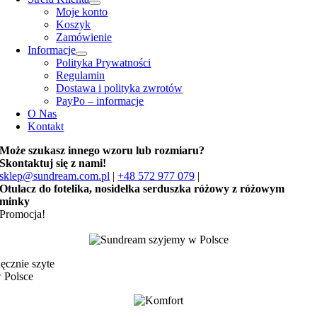
Moje konto
Koszyk
Zamówienie
Informacje
Polityka Prywatności
Regulamin
Dostawa i polityka zwrotów
PayPo – informacje
O Nas
Kontakt
Może szukasz innego wzoru lub rozmiaru?
Skontaktuj się z nami!
sklep@sundream.com.pl
|
+48 572 977 079
|
Otulacz do fotelika, nosidełka serduszka różowy z różowym
minky
Promocja!
ęcznie szyte
 Polsce