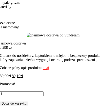
ntyalergiczne
ateriały
ezpieczne
la niemowląt
armowa dostawa
d 299 zł
Otulacz do nosidełka z kapturkiem to miękki, i bezpieczny produkt
który zapewnia dziecku wygodę i ochronę podczas przenoszenia,
Zobacz pełny opis produktu
tutaj
89,00
zł
80,10
zł
Promocja!
ilość
Otulacz
do
Dodaj do koszyka
fotelika,