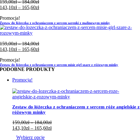
Zakres
159,00
zł
–
184,00
zł
cen:
Zakres
143,10
zł
–
165,60
zł
od
cen:
Promocja!
159,00zł
od
Zestaw do łóżeczka z ochraniaczem z sercem sarenki z malinowym minky
do
143,10zł
184,00zł
do
165,60zł
Zakres
159,00
zł
–
184,00
zł
cen:
Zakres
143,10
zł
–
165,60
zł
od
cen:
Promocja!
159,00zł
od
Zestaw do łóżeczka z ochraniaczem z sercem misie girl szare z różowym minky
do
143,10zł
PODOBNE PRODUKTY
184,00zł
do
165,60zł
Promocja!
Zestaw do łóżeczka z ochraniaczem z sercem róże angielskie z
różowym minky
Zakres
159,00
zł
–
184,00
zł
cen:
Zakres
143,10
zł
–
165,60
zł
od
cen:
Wybierz opcje
159,00zł
od