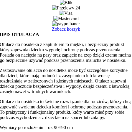
nosidełka
serduszka
różowy
z
różowym
Zobacz koszyk
minky
OPIS OTULACZA
Otulacz do nosidełka z kapturkiem to miękki, i bezpieczny produkt
który zapewnia dziecku wygodę i ochronę podczas przenoszenia.
Posiada on nacięcia na pasy oraz zapięcie na rzep dzięki czemu można
go bezpiecznie używać podczas przenoszenia malucha w nosidełku.
Zastosowanie otulacza do nosidełka może być szczególnie korzystne
dla dzieci, które mają trudności z zasypianiem lub łatwo się
rozdrażniają w zatłoczonych i głośnych miejscach. Otulacz zapewni
dziecku poczucie bezpieczeństwa i wygody, dzięki czemu z łatwością
zasnęło nawet w trudnych warunkach.
Otulacz do nosidełka to świetne rozwiązanie dla rodziców, którzy chcą
zapewnić swojemu dziecku komfort i ochronę podczas przenoszenia.
To praktyczny i funkcjonalny produkt, który warto mieć przy sobie
podczas wychodzenia z dzieckiem na spacer lub zakupy.
Wymiary po rozłożeniu – ok 90×90 cm