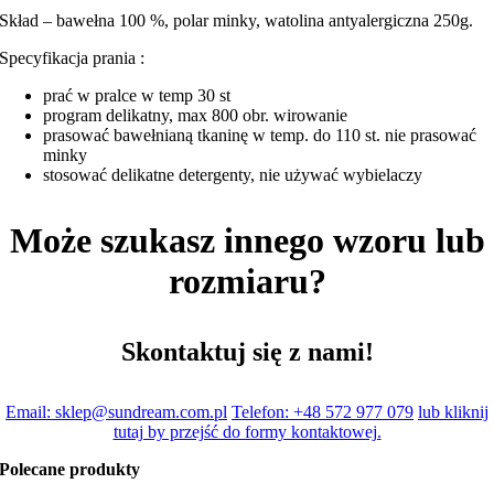
Skład – bawełna 100 %, polar minky, watolina antyalergiczna 250g.
Specyfikacja prania :
prać w pralce w temp 30 st
program delikatny, max 800 obr. wirowanie
prasować bawełnianą tkaninę w temp. do 110 st. nie prasować
minky
stosować delikatne detergenty, nie używać wybielaczy
Może szukasz innego wzoru lub
rozmiaru?
Skontaktuj się z nami!
Email: sklep@sundream.com.pl
Telefon: +48 572 977 079
lub kliknij
tutaj by przejść do formy kontaktowej.
Polecane produkty