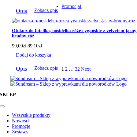
Promocja!
Opis
Zobacz opis
Otulacz do fotelika, nosidełka róże cygańskie z velvetem jasny
brudny róż
99,00
zł
89,10
zł
Dodaj do koszyka
Opis
Zobacz opis
1
2
…
32
Next
SKLEP
Toggle
Navigation
Wszystkie produkty
Nowości
Promocje
Zestawy