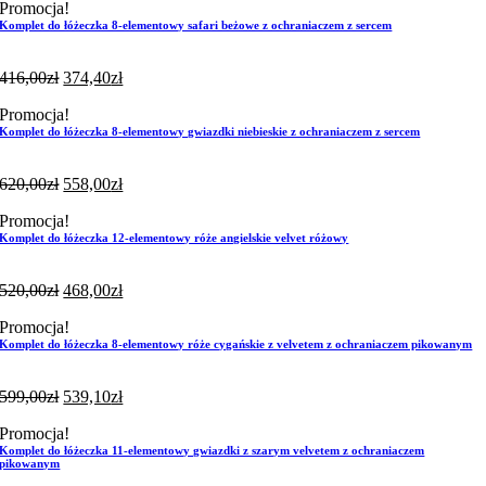
Promocja!
Komplet do łóżeczka 8-elementowy safari beżowe z ochraniaczem z sercem
416,00
zł
374,40
zł
Promocja!
Komplet do łóżeczka 8-elementowy gwiazdki niebieskie z ochraniaczem z sercem
620,00
zł
558,00
zł
Promocja!
Komplet do łóżeczka 12-elementowy róże angielskie velvet różowy
520,00
zł
468,00
zł
Promocja!
Komplet do łóżeczka 8-elementowy róże cygańskie z velvetem z ochraniaczem pikowanym
599,00
zł
539,10
zł
Promocja!
Komplet do łóżeczka 11-elementowy gwiazdki z szarym velvetem z ochraniaczem
pikowanym