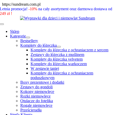
Skip
https://sundream.com.pl
to
Letnia promocja!
-10%
na cały asortyment oraz darmowa dostawa od
content
249 zł !
Toggle
Navigation
Sklep
Kategorie
Bestsellery
Komplety do łóżeczka
Komplety do łóżeczka z ochraniaczem z sercem
Zestawy do łóżeczka z muślinem
Komplety do łóżeczka velvetem
Komplety do łóżeczka warkoczem
W zestawie taniej
Komplety do łóżeczka z ochraniaczem
poduszkowym
Boxy prezentowe i dodatki
Zestawy do gondoli
Kokony niemowlęce
Rożki niemowlęce
Otulacze do fotelika
Rogale niemowlęce
Prześcieradła
Strefa Klienta