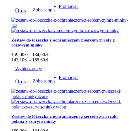
do
143,10zł
Ten
Promocja!
184,00zł
do
Opis
Zobacz opis
produkt
165,60zł
ma
wiele
wariantów.
Opcje
można
Zestaw do łóżeczka z ochraniaczem z sercem żyrafy z
wybrać
różowym minky
na
stronie
Zakres
159,00
zł
–
184,00
zł
produktu
cen:
Zakres
143,10
zł
–
165,60
zł
od
cen:
Wybierz opcje
159,00zł
od
do
143,10zł
Ten
Promocja!
184,00zł
do
Opis
Zobacz opis
produkt
165,60zł
ma
wiele
wariantów.
Opcje
można
wybrać
Zestaw do łóżeczka z ochraniaczem z sercem zwierzaki
na
polana z szarym minky
stronie
produktu
Zakres
159,00
zł
–
184,00
zł