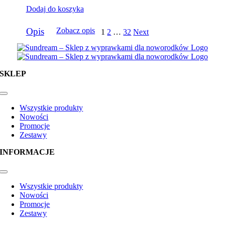
Dodaj do koszyka
Opis
Zobacz opis
1
2
…
32
Next
SKLEP
Toggle
Navigation
Wszystkie produkty
Nowości
Promocje
Zestawy
INFORMACJE
Toggle
Navigation
Wszystkie produkty
Nowości
Promocje
Zestawy