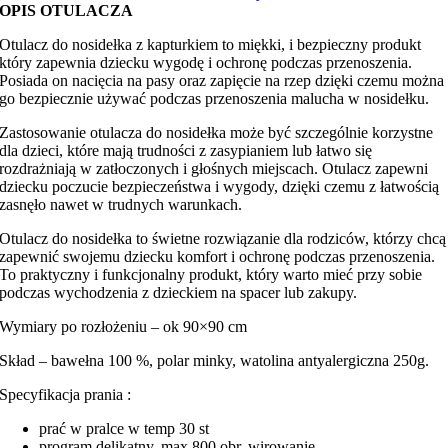
OPIS OTULACZA
Otulacz do nosidełka z kapturkiem to miękki, i bezpieczny produkt
który zapewnia dziecku wygodę i ochronę podczas przenoszenia.
Posiada on nacięcia na pasy oraz zapięcie na rzep dzięki czemu można
go bezpiecznie używać podczas przenoszenia malucha w nosidełku.
Zastosowanie otulacza do nosidełka może być szczególnie korzystne
dla dzieci, które mają trudności z zasypianiem lub łatwo się
rozdrażniają w zatłoczonych i głośnych miejscach. Otulacz zapewni
dziecku poczucie bezpieczeństwa i wygody, dzięki czemu z łatwością
zasnęło nawet w trudnych warunkach.
Otulacz do nosidełka to świetne rozwiązanie dla rodziców, którzy chcą
zapewnić swojemu dziecku komfort i ochronę podczas przenoszenia.
To praktyczny i funkcjonalny produkt, który warto mieć przy sobie
podczas wychodzenia z dzieckiem na spacer lub zakupy.
Wymiary po rozłożeniu – ok 90×90 cm
Skład – bawełna 100 %, polar minky, watolina antyalergiczna 250g.
Specyfikacja prania :
prać w pralce w temp 30 st
program delikatny, max 800 obr. wirowanie