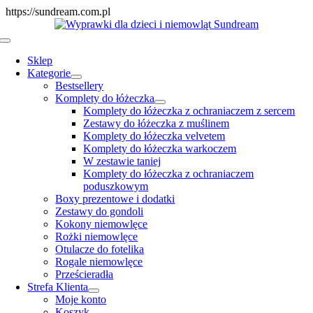
Skip
https://sundream.com.pl
to
content
Toggle
Navigation
Sklep
Kategorie
Bestsellery
Komplety do łóżeczka
Komplety do łóżeczka z ochraniaczem z sercem
Zestawy do łóżeczka z muślinem
Komplety do łóżeczka velvetem
Komplety do łóżeczka warkoczem
W zestawie taniej
Komplety do łóżeczka z ochraniaczem
poduszkowym
Boxy prezentowe i dodatki
Zestawy do gondoli
Kokony niemowlęce
Rożki niemowlęce
Otulacze do fotelika
Rogale niemowlęce
Prześcieradła
Strefa Klienta
Moje konto
Koszyk