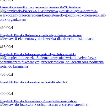
Prezent dla noworodka – box prezentowy premium MAXI | Sundream
460,00
zł
Komplet do łóżeczka 11-elementowy misie tulące z beżem z warkoczem
416,00
zł
Komplet do łóżeczka 8-elementowy misie tulące z beżowym minky
405,00
zł
Komplet do łóżeczka 6-elementowy niedźwiadki velvet beż
499,00
zł
Komplet do łóżeczka 12-elementowy róże angielskie minky różowe