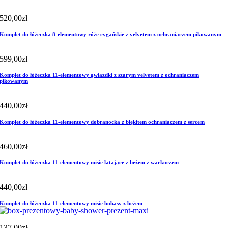
520,00
zł
Komplet do łóżeczka 8-elementowy róże cygańskie z velvetem z ochraniaczem pikowanym
599,00
zł
Komplet do łóżeczka 11-elementowy gwiazdki z szarym velvetem z ochraniaczem
pikowanym
440,00
zł
Komplet do łóżeczka 11-elementowy dobranocka z błękitem ochraniaczem z sercem
460,00
zł
Komplet do łóżeczka 11-elementowy misie latające z beżem z warkoczem
440,00
zł
Komplet do łóżeczka 11-elementowy misie bobasy z beżem
137,00
zł