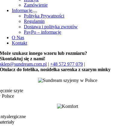
Zamówienie
Informacje
Polityka Prywatności
Regulamin
Dostawa i polityka zwrotów
PayPo – informacje
O Nas
Kontakt
Może szukasz innego wzoru lub rozmiaru?
Skontaktuj się z nami!
sklep@sundream.com.pl
|
+48 572 977 079
|
Otulacz do fotelika, nosidełka sarenka z szarym minky
ęcznie szyte
 Polsce
ntyalergiczne
ateriały