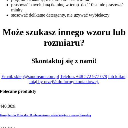
prasować bawełnianą tkaninę w temp. do 110 st. nie prasować
minky
stosować delikatne detergenty, nie używać wybielaczy
Może szukasz innego wzoru lub
rozmiaru?
Skontaktuj się z nami!
Email: sklep@sundream.com.pl
Telefon: +48 572 977 079
lub kliknij
tutaj by przejść do formy kontaktowej.
Polecane produkty
440,00
zł
Komplet do łóżeczka 11-elementowy misie księżyc z szarą bawełną