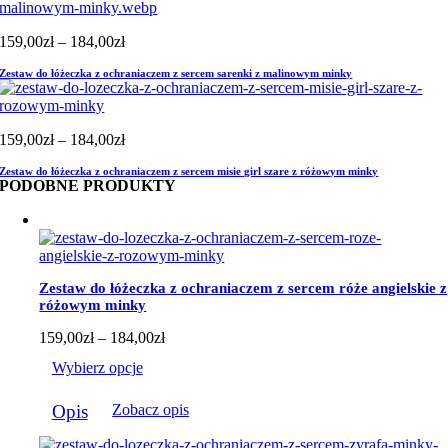
Zakres
159,00
zł
–
184,00
zł
cen:
Zestaw do łóżeczka z ochraniaczem z sercem sarenki z malinowym minky
od
159,00zł
do
184,00zł
Zakres
159,00
zł
–
184,00
zł
cen:
Zestaw do łóżeczka z ochraniaczem z sercem misie girl szare z różowym minky
od
PODOBNE PRODUKTY
159,00zł
do
184,00zł
Zestaw do łóżeczka z ochraniaczem z sercem róże angielskie z
różowym minky
Zakres
159,00
zł
–
184,00
zł
cen:
Wybierz opcje
od
159,00zł
Ten
do
Opis
Zobacz opis
produkt
184,00zł
ma