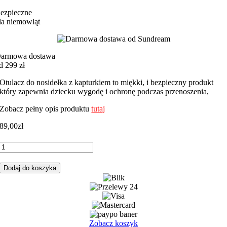
ezpieczne
la niemowląt
armowa dostawa
d 299 zł
Otulacz do nosidełka z kapturkiem to miękki, i bezpieczny produkt
który zapewnia dziecku wygodę i ochronę podczas przenoszenia,
Zobacz pełny opis produktu
tutaj
89,00
zł
ilość
Otulacz
do
Dodaj do koszyka
fotelika,
nosidełka
sarenka
z
szarym
minky
Zobacz koszyk