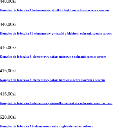
440,00
zł
Komplet do łóżeczka 11-elementowy słoniki z błękitem ochraniaczem z sercem
440,00
zł
Komplet do łóżeczka 11-elementowy gwiazdki z błękitem ochraniaczem z sercem
416,00
zł
Komplet do łóżeczka 8-elementowy safari miętowe z ochraniaczem z sercem
416,00
zł
Komplet do łóżeczka 8-elementowy safari beżowe z ochraniaczem z sercem
416,00
zł
Komplet do łóżeczka 8-elementowy gwiazdki niebieskie z ochraniaczem z sercem
620,00
zł
Komplet do łóżeczka 12-elementowy róże angielskie velvet różowy