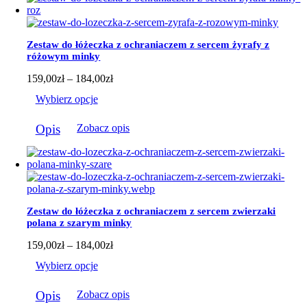
wiele
wariantów.
Opcje
można
Zestaw do łóżeczka z ochraniaczem z sercem żyrafy z
wybrać
różowym minky
na
stronie
Zakres
159,00
zł
–
184,00
zł
produktu
cen:
Wybierz opcje
od
159,00zł
Ten
do
Opis
Zobacz opis
produkt
184,00zł
ma
wiele
wariantów.
Opcje
można
wybrać
Zestaw do łóżeczka z ochraniaczem z sercem zwierzaki
na
polana z szarym minky
stronie
produktu
Zakres
159,00
zł
–
184,00
zł
cen:
Wybierz opcje
od
159,00zł
Ten
do
Opis
Zobacz opis
produkt
184,00zł