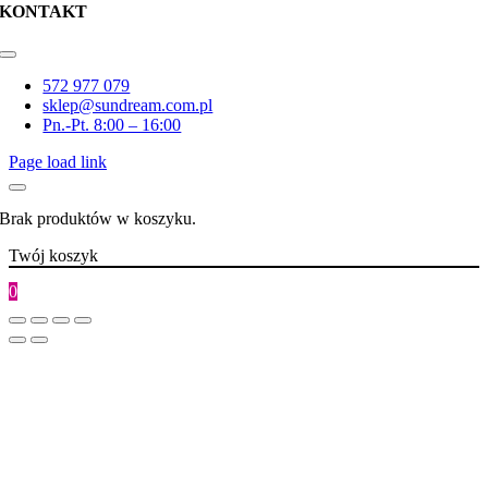
KONTAKT
Toggle
Navigation
572 977 079
sklep@sundream.com.pl
Pn.-Pt. 8:00 – 16:00
Page load link
Brak produktów w koszyku.
Twój koszyk
0
Go
to
Top