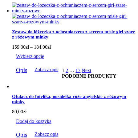
ma
wiele
wariantów.
Opcje
można
wybrać
Zestaw do łóżeczka z ochraniaczem z sercem misie girl szare
na
z różowym minky
stronie
produktu
Zakres
159,00
zł
–
184,00
zł
cen:
Wybierz opcje
od
159,00zł
Ten
do
Opis
Zobacz opis
1
2
…
17
Next
produkt
184,00zł
PODOBNE PRODUKTY
ma
wiele
wariantów.
Opcje
Otulacz do fotelika, nosidełka róże angielskie z różowym
można
minky
wybrać
na
89,00
zł
stronie
produktu
Dodaj do koszyka
Opis
Zobacz opis