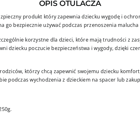
OPIS OTULACZA
beżem
 bezpieczny produkt który zapewnia dziecku wygodę i ochr
żna go bezpiecznie używać podczas przenoszenia malucha 
zególnie korzystne dla dzieci, które mają trudności z zas
ewni dziecku poczucie bezpieczeństwa i wygody, dzięki cz
a rodziców, którzy chcą zapewnić swojemu dziecku komfor
obie podczas wychodzenia z dzieckiem na spacer lub zakup
250g.