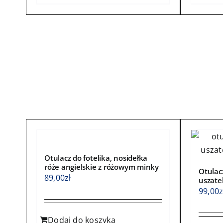
ma
ma
wiele
wiele
wariantów.
waria
Opcje
Opcje
można
możn
wybrać
wybra
na
na
stronie
stroni
produktu
produ
Otulacz do fotelika, nosidełka
róże angielskie z różowym minky
Otulacz
89,00
zł
uszate
99,00
z
Dodaj do koszyka