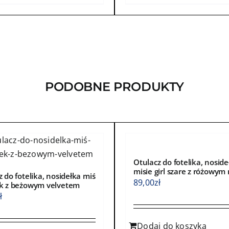
ma
wiele
ntów.
wariantów.
Opcje
a
można
ć
wybrać
PODOBNE PRODUKTY
na
e
stronie
ktu
produktu
Otulacz do fotelika, noside
misie girl szare z różowym
 do fotelika, nosidełka miś
89,00
zł
k z beżowym velvetem
ł
Dodaj do koszyka