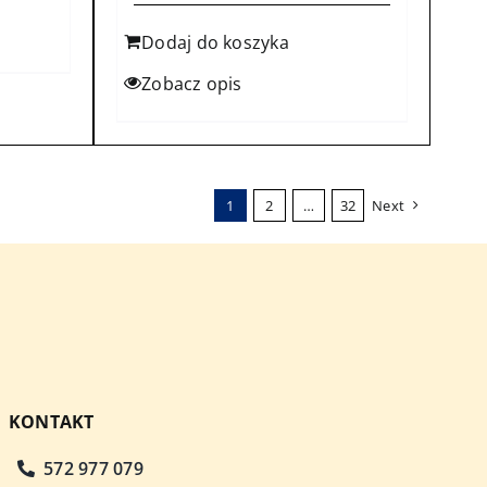
Dodaj do koszyka
Zobacz opis
1
2
…
32
Next
KONTAKT
572 977 079