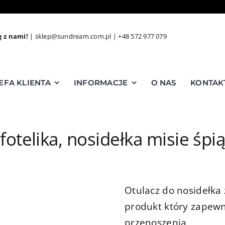
ę z nami!
|
sklep@sundream.com.pl
|
+48 572 977 079
EFA KLIENTA
INFORMACJE
O NAS
KONTAK
fotelika, nosidełka misie śp
Otulacz do nosidełka 
produkt który zapewn
przenoszenia,