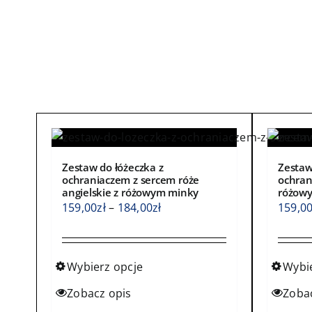
Zestaw do łóżeczka z
Zestaw
ochraniaczem z sercem róże
ochran
angielskie z różowym minky
różow
Zakres
159,00
zł
–
184,00
zł
159,0
cen:
od
159,00zł
Wybierz opcje
Wybi
do
Ten
Ten
Zobacz opis
Zoba
184,00zł
produkt
produ