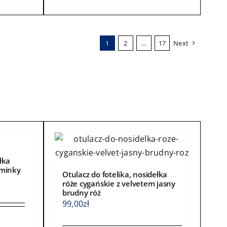
ma
wiele
wariantów.
1
2
…
17
Next
Opcje
można
wybrać
na
stronie
produktu
łka
 minky
Otulacz do fotelika, nosidełka
róże cygańskie z velvetem jasny
brudny róż
99,00
zł