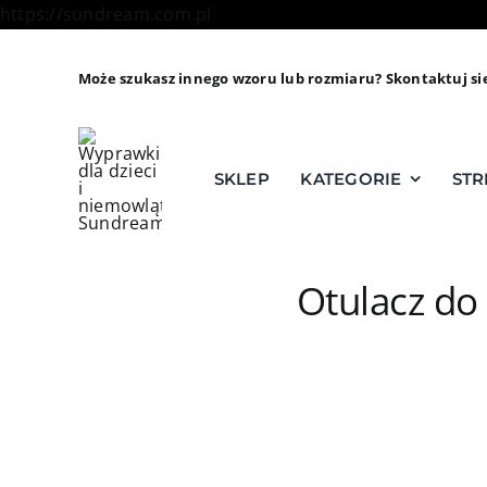
Skip
https://sundream.com.pl
to
content
Może szukasz innego wzoru lub rozmiaru? Skontaktuj si
SKLEP
KATEGORIE
STR
Otulacz do 