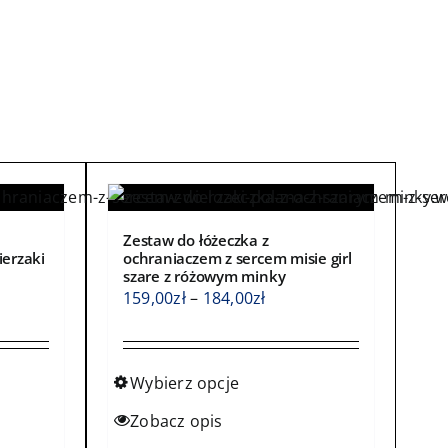
Zestaw do łóżeczka z
ierzaki
ochraniaczem z sercem misie girl
szare z różowym minky
s
Zakres
159,00
zł
–
184,00
zł
cen:
od
0zł
159,00zł
Wybierz opcje
do
Ten
Zobacz opis
0zł
184,00zł
produkt