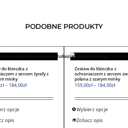
PODOBNE PRODUKTY
 do łóżeczka z
Zestaw do łóżeczka z
iaczem z sercem żyrafy z
ochraniaczem z sercem zw
ym minky
polana z szarym minky
Zakres
Zakre
0
zł
–
184,00
zł
159,00
zł
–
184,00
zł
cen:
cen:
od
od
159,00zł
159,0
erz opcje
Wybierz opcje
do
do
Ten
cz opis
Zobacz opis
184,00zł
184,0
kt
produkt