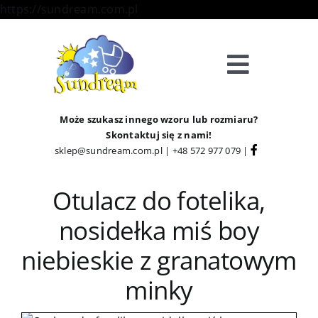
Skip
https://sundream.com.pl
to
content
Toggle
Navigat
Sklep
Może szukasz innego wzoru lub rozmiaru?
Skontaktuj się z nami!
sklep@sundream.com.pl
|
+48 572 977 079
|
Kategorie
Otulacz do fotelika,
Strefa Klienta
nosidełka miś boy
Informacje
niebieskie z granatowym
minky
O Nas