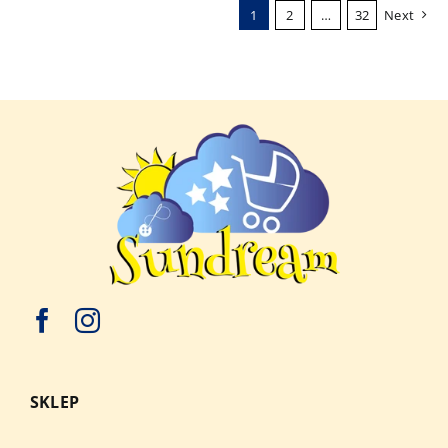
1
2
…
32
Next
SKLEP