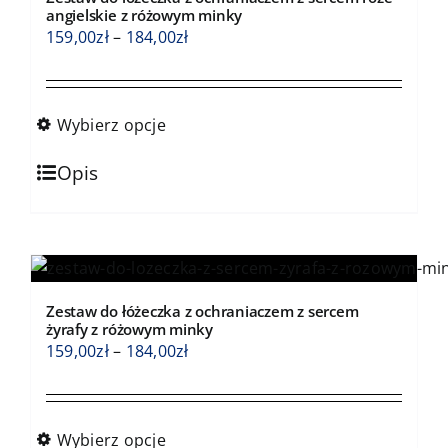
angielskie z różowym minky
Zakres
159,00
zł
–
184,00
zł
cen:
od
159,00zł
Wybierz opcje
do
Ten
184,00zł
Opis
produkt
ma
wiele
wariantów.
Opcje
Zestaw do łóżeczka z ochraniaczem z sercem
można
żyrafy z różowym minky
wybrać
Zakres
159,00
zł
–
184,00
zł
na
cen:
stronie
od
produktu
159,00zł
Wybierz opcje