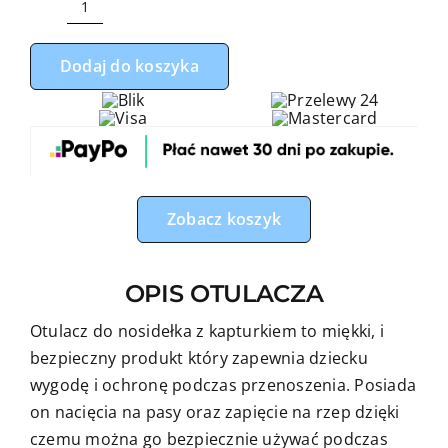
ilość
Otulacz
Dodaj do koszyka
do
fotelika,
nosidełka
miś
boy
niebieskie
Zobacz koszyk
z
granatowym
minky
OPIS OTULACZA
Otulacz do nosidełka z kapturkiem to miękki, i
bezpieczny produkt który zapewnia dziecku
wygodę i ochronę podczas przenoszenia. Posiada
on nacięcia na pasy oraz zapięcie na rzep dzięki
czemu można go bezpiecznie używać podczas