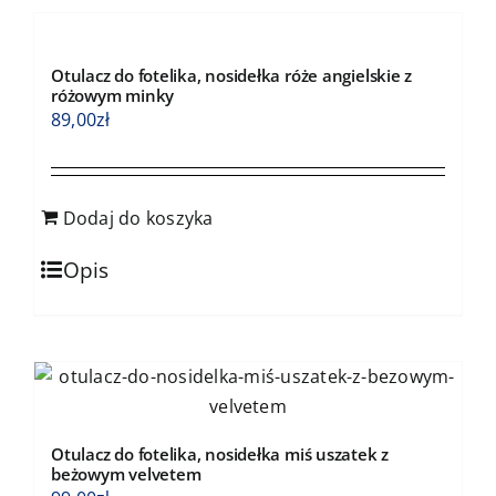
stronie
produktu
Otulacz do fotelika, nosidełka róże angielskie z
różowym minky
89,00
zł
Dodaj do koszyka
Opis
Otulacz do fotelika, nosidełka miś uszatek z
beżowym velvetem