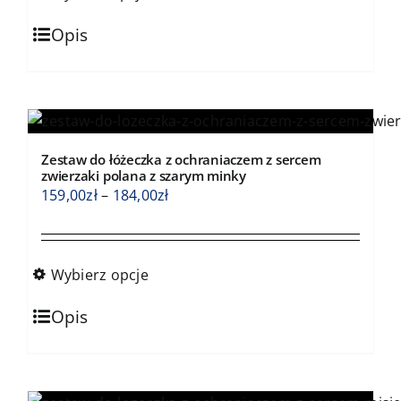
do
Ten
184,00zł
Opis
produkt
ma
wiele
wariantów.
Opcje
Zestaw do łóżeczka z ochraniaczem z sercem
można
zwierzaki polana z szarym minky
wybrać
Zakres
159,00
zł
–
184,00
zł
na
cen:
stronie
od
produktu
159,00zł
Wybierz opcje
do
Ten
184,00zł
Opis
produkt
ma
wiele