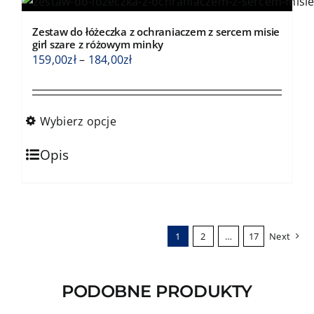
wariantów.
Opcje
Zestaw do łóżeczka z ochraniaczem z sercem misie
można
girl szare z różowym minky
wybrać
Zakres
159,00
zł
–
184,00
zł
na
cen:
stronie
od
produktu
159,00zł
Wybierz opcje
do
Ten
184,00zł
Opis
produkt
ma
wiele
wariantów.
1
2
…
17
Next
Opcje
można
wybrać
PODOBNE PRODUKTY
na