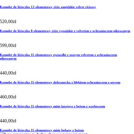
Komplet do łóżeczka 12-elementowy róże angielskie velvet różowy
520,00
zł
Komplet do łóżeczka 8-elementowy róże cygańskie z velvetem z ochraniaczem pikowanym
599,00
zł
Komplet do łóżeczka 11-elementowy gwiazdki z szarym velvetem z ochraniaczem
pikowanym
440,00
zł
Komplet do łóżeczka 11-elementowy dobranocka z błękitem ochraniaczem z sercem
460,00
zł
Komplet do łóżeczka 11-elementowy misie latające z beżem z warkoczem
440,00
zł
Komplet do łóżeczka 11-elementowy misie bobasy z beżem