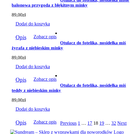
Otulacz do fotelika, nosidełka misie
balonowa przygoda z błękitnym minky
89,00
zł
Dodaj do koszyka
Opis
Zobacz opis
Otulacz do fotelika, nosidełka miś
żyrafa z niebieskim minky
89,00
zł
Dodaj do koszyka
Opis
Zobacz opis
Otulacz do fotelika, nosidełka miś
teddy z niebieskim minky
89,00
zł
Dodaj do koszyka
Opis
Zobacz opis
Previous
1
…
17
18
19
…
32
Next