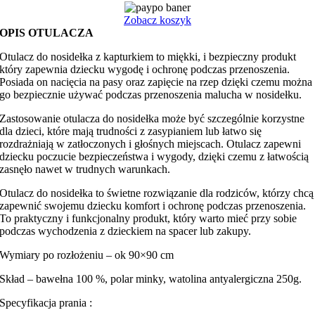
niebieski
z
Zobacz koszyk
niebieskim
OPIS OTULACZA
minky
Otulacz do nosidełka z kapturkiem to miękki, i bezpieczny produkt
który zapewnia dziecku wygodę i ochronę podczas przenoszenia.
Posiada on nacięcia na pasy oraz zapięcie na rzep dzięki czemu można
go bezpiecznie używać podczas przenoszenia malucha w nosidełku.
Zastosowanie otulacza do nosidełka może być szczególnie korzystne
dla dzieci, które mają trudności z zasypianiem lub łatwo się
rozdrażniają w zatłoczonych i głośnych miejscach. Otulacz zapewni
dziecku poczucie bezpieczeństwa i wygody, dzięki czemu z łatwością
zasnęło nawet w trudnych warunkach.
Otulacz do nosidełka to świetne rozwiązanie dla rodziców, którzy chcą
zapewnić swojemu dziecku komfort i ochronę podczas przenoszenia.
To praktyczny i funkcjonalny produkt, który warto mieć przy sobie
podczas wychodzenia z dzieckiem na spacer lub zakupy.
Wymiary po rozłożeniu – ok 90×90 cm
Skład – bawełna 100 %, polar minky, watolina antyalergiczna 250g.
Specyfikacja prania :