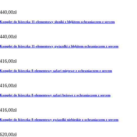
440,00
zł
Komplet do łóżeczka 11-elementowy słoniki z błękitem ochraniaczem z sercem
440,00
zł
Komplet do łóżeczka 11-elementowy gwiazdki z błękitem ochraniaczem z sercem
416,00
zł
Komplet do łóżeczka 8-elementowy safari miętowe z ochraniaczem z sercem
416,00
zł
Komplet do łóżeczka 8-elementowy safari beżowe z ochraniaczem z sercem
416,00
zł
Komplet do łóżeczka 8-elementowy gwiazdki niebieskie z ochraniaczem z sercem
620,00
zł