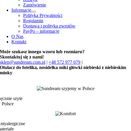
Zamówienie
Informacje
Polityka Prywatności
Regulamin
Dostawa i polityka zwrotów
PayPo – informacje
O Nas
Kontakt
Może szukasz innego wzoru lub rozmiaru?
Skontaktuj się z nami!
sklep@sundream.com.pl
|
+48 572 977 079
|
Otulacz do fotelika, nosidełka miki główki niebieski z niebieskim
minky
ęcznie szyte
 Polsce
ntyalergiczne
ateriały