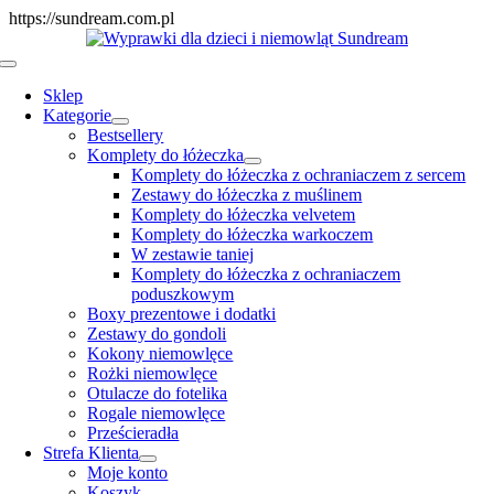
Skip
https://sundream.com.pl
to
content
Toggle
Navigation
Sklep
Kategorie
Bestsellery
Komplety do łóżeczka
Komplety do łóżeczka z ochraniaczem z sercem
Zestawy do łóżeczka z muślinem
Komplety do łóżeczka velvetem
Komplety do łóżeczka warkoczem
W zestawie taniej
Komplety do łóżeczka z ochraniaczem
poduszkowym
Boxy prezentowe i dodatki
Zestawy do gondoli
Kokony niemowlęce
Rożki niemowlęce
Otulacze do fotelika
Rogale niemowlęce
Prześcieradła
Strefa Klienta
Moje konto
Koszyk