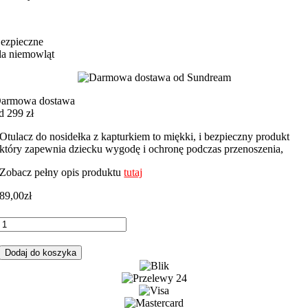
ezpieczne
la niemowląt
armowa dostawa
d 299 zł
Otulacz do nosidełka z kapturkiem to miękki, i bezpieczny produkt
który zapewnia dziecku wygodę i ochronę podczas przenoszenia,
Zobacz pełny opis produktu
tutaj
89,00
zł
ilość
Otulacz
do
Dodaj do koszyka
fotelika,
nosidełka
miki
główki