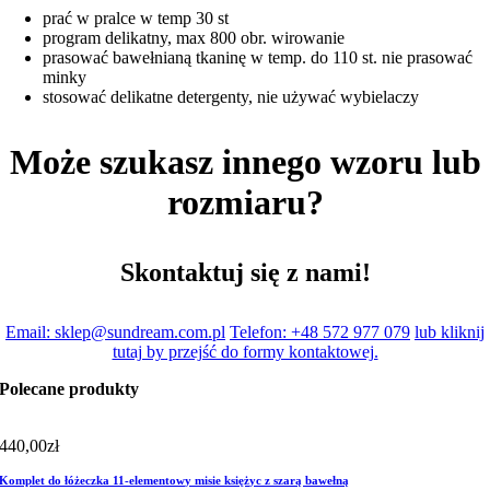
prać w pralce w temp 30 st
program delikatny, max 800 obr. wirowanie
prasować bawełnianą tkaninę w temp. do 110 st. nie prasować
minky
stosować delikatne detergenty, nie używać wybielaczy
Może szukasz innego wzoru lub
rozmiaru?
Skontaktuj się z nami!
Email: sklep@sundream.com.pl
Telefon: +48 572 977 079
lub kliknij
tutaj by przejść do formy kontaktowej.
Polecane produkty
440,00
zł
Komplet do łóżeczka 11-elementowy misie księżyc z szarą bawełną