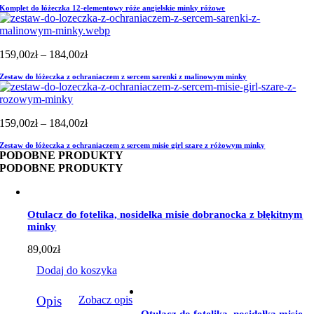
Komplet do łóżeczka 12-elementowy róże angielskie minky różowe
Zakres
159,00
zł
–
184,00
zł
cen:
Zestaw do łóżeczka z ochraniaczem z sercem sarenki z malinowym minky
od
159,00zł
do
184,00zł
Zakres
159,00
zł
–
184,00
zł
cen:
Zestaw do łóżeczka z ochraniaczem z sercem misie girl szare z różowym minky
od
PODOBNE PRODUKTY
159,00zł
PODOBNE PRODUKTY
do
184,00zł
Otulacz do fotelika, nosidełka misie dobranocka z błękitnym
minky
89,00
zł
Dodaj do koszyka
Opis
Zobacz opis