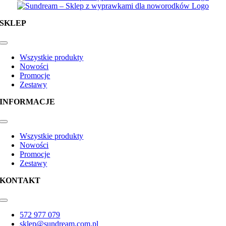
SKLEP
Toggle
Navigation
Wszystkie produkty
Nowości
Promocje
Zestawy
INFORMACJE
Toggle
Navigation
Wszystkie produkty
Nowości
Promocje
Zestawy
KONTAKT
Toggle
Navigation
572 977 079
sklep@sundream.com.pl