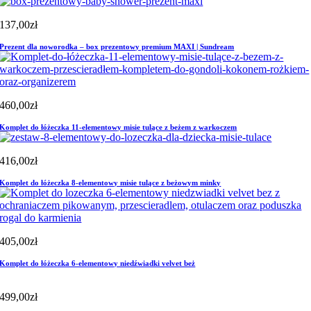
137,00
zł
Prezent dla noworodka – box prezentowy premium MAXI | Sundream
460,00
zł
Komplet do łóżeczka 11-elementowy misie tulące z beżem z warkoczem
416,00
zł
Komplet do łóżeczka 8-elementowy misie tulące z beżowym minky
405,00
zł
Komplet do łóżeczka 6-elementowy niedźwiadki velvet beż
499,00
zł