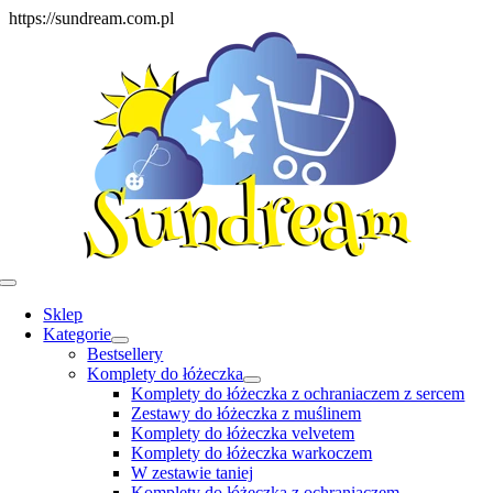
Skip
https://sundream.com.pl
to
content
Toggle
Navigation
Sklep
Kategorie
Bestsellery
Komplety do łóżeczka
Komplety do łóżeczka z ochraniaczem z sercem
Zestawy do łóżeczka z muślinem
Komplety do łóżeczka velvetem
Komplety do łóżeczka warkoczem
W zestawie taniej
Komplety do łóżeczka z ochraniaczem