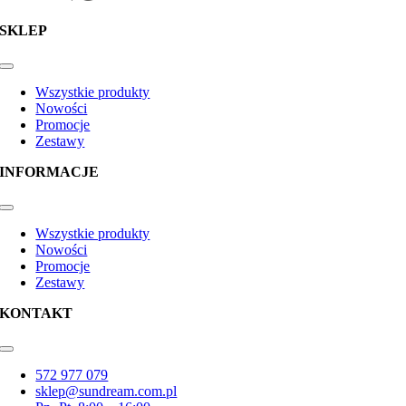
SKLEP
Toggle
Navigation
Wszystkie produkty
Nowości
Promocje
Zestawy
INFORMACJE
Toggle
Navigation
Wszystkie produkty
Nowości
Promocje
Zestawy
KONTAKT
Toggle
Navigation
572 977 079
sklep@sundream.com.pl