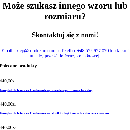
Może szukasz innego wzoru lub
rozmiaru?
Skontaktuj się z nami!
Email: sklep@sundream.com.pl
Telefon: +48 572 977 079
lub kliknij
tutaj by przejść do formy kontaktowej.
Polecane produkty
440,00
zł
Komplet do łóżeczka 11-elementowy misie księżyc z szarą bawełną
440,00
zł
Komplet do łóżeczka 11-elementowy słoniki z błękitem ochraniaczem z sercem
440,00
zł