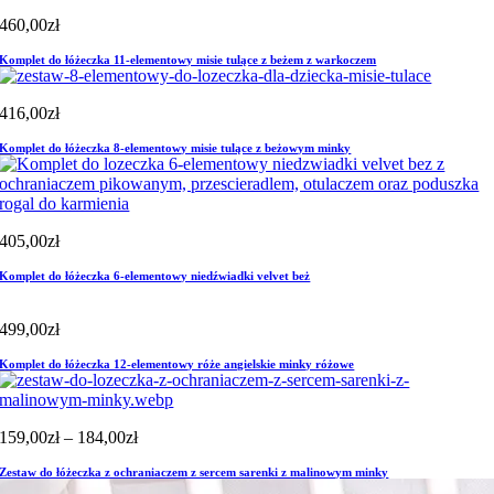
460,00
zł
Komplet do łóżeczka 11-elementowy misie tulące z beżem z warkoczem
416,00
zł
Komplet do łóżeczka 8-elementowy misie tulące z beżowym minky
405,00
zł
Komplet do łóżeczka 6-elementowy niedźwiadki velvet beż
499,00
zł
Komplet do łóżeczka 12-elementowy róże angielskie minky różowe
Zakres
159,00
zł
–
184,00
zł
cen:
Zestaw do łóżeczka z ochraniaczem z sercem sarenki z malinowym minky
od