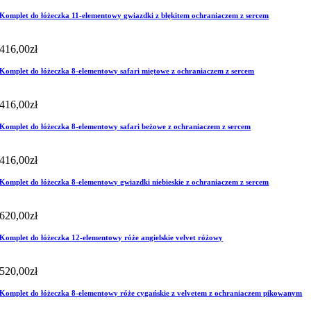
Komplet do łóżeczka 11-elementowy gwiazdki z błękitem ochraniaczem z sercem
416,00
zł
Komplet do łóżeczka 8-elementowy safari miętowe z ochraniaczem z sercem
416,00
zł
Komplet do łóżeczka 8-elementowy safari beżowe z ochraniaczem z sercem
416,00
zł
Komplet do łóżeczka 8-elementowy gwiazdki niebieskie z ochraniaczem z sercem
620,00
zł
Komplet do łóżeczka 12-elementowy róże angielskie velvet różowy
520,00
zł
Komplet do łóżeczka 8-elementowy róże cygańskie z velvetem z ochraniaczem pikowanym