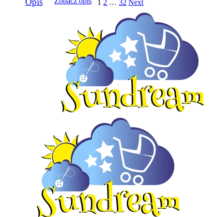
Opis
Zobacz opis
1
2
…
32
Next