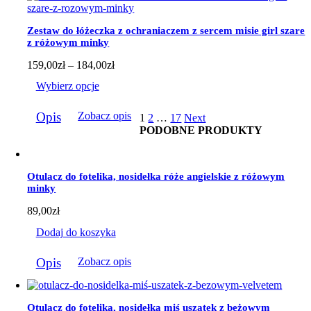
można
wybrać
Zestaw do łóżeczka z ochraniaczem z sercem misie girl szare
na
z różowym minky
stronie
produktu
Zakres
159,00
zł
–
184,00
zł
cen:
Wybierz opcje
od
159,00zł
Ten
do
Opis
Zobacz opis
1
2
…
17
Next
produkt
184,00zł
PODOBNE PRODUKTY
ma
wiele
wariantów.
Opcje
Otulacz do fotelika, nosidełka róże angielskie z różowym
można
minky
wybrać
na
89,00
zł
stronie
produktu
Dodaj do koszyka
Opis
Zobacz opis
Otulacz do fotelika, nosidełka miś uszatek z beżowym