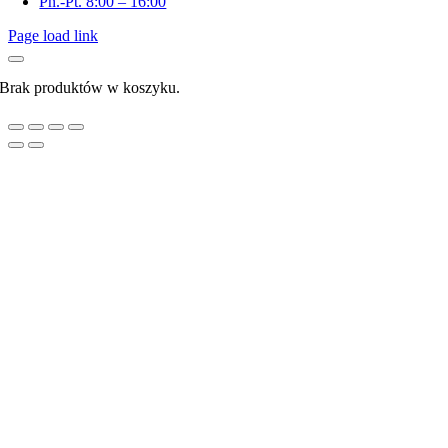
Pn.-Pt. 8:00 – 16:00
Page load link
Brak produktów w koszyku.
Go
to
Top