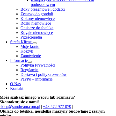
poduszkowym
Boxy prezentowe i dodatki
Zestawy do gondoli
Kokony niemowlęce
Rożki niemowlęce
Otulacze do fotelika
Rogale niemowlęce
Prześcieradła
Strefa Klienta
Moje konto
Koszyk
Zamówienie
Informacje
Polityka Prywatności
Regulamin
Dostawa i polityka zwrotów
PayPo – informacje
O Nas
Kontakt
Może szukasz innego wzoru lub rozmiaru?
Skontaktuj się z nami!
sklep@sundream.com.pl
|
+48 572 977 079
|
Otulacz do fotelika, nosidełka maszyny budowlane z szarym
minky