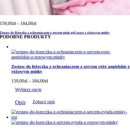
Zakres
159,00
zł
–
184,00
zł
cen:
Zestaw do łóżeczka z ochraniaczem z sercem misie girl szare z różowym minky
od
PODOBNE PRODUKTY
159,00zł
do
184,00zł
Zestaw do łóżeczka z ochraniaczem z sercem róże angielskie z
różowym minky
Zakres
159,00
zł
–
184,00
zł
cen:
Wybierz opcje
od
159,00zł
Ten
do
Opis
Zobacz opis
produkt
184,00zł
ma
wiele
wariantów.
Opcje
można