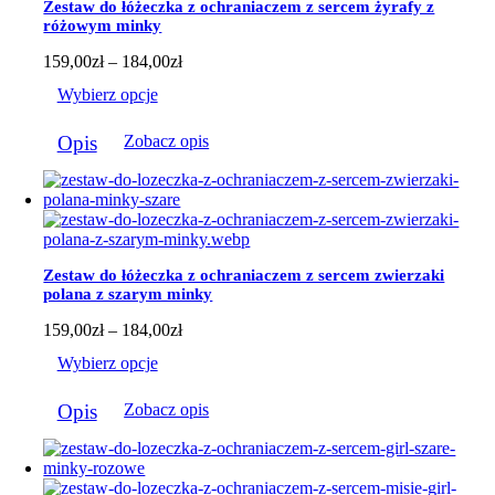
Zestaw do łóżeczka z ochraniaczem z sercem żyrafy z
wybrać
różowym minky
na
stronie
Zakres
159,00
zł
–
184,00
zł
produktu
cen:
Wybierz opcje
od
159,00zł
Ten
do
Opis
Zobacz opis
produkt
184,00zł
ma
wiele
wariantów.
Opcje
można
wybrać
Zestaw do łóżeczka z ochraniaczem z sercem zwierzaki
na
polana z szarym minky
stronie
produktu
Zakres
159,00
zł
–
184,00
zł
cen:
Wybierz opcje
od
159,00zł
Ten
do
Opis
Zobacz opis
produkt
184,00zł
ma
wiele
wariantów.
Opcje