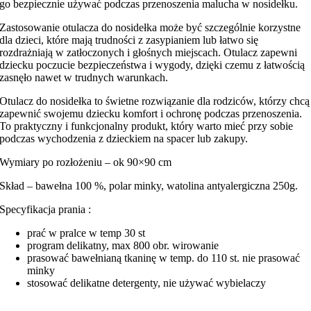
go bezpiecznie używać podczas przenoszenia malucha w nosidełku.
Zastosowanie otulacza do nosidełka może być szczególnie korzystne
dla dzieci, które mają trudności z zasypianiem lub łatwo się
rozdrażniają w zatłoczonych i głośnych miejscach. Otulacz zapewni
dziecku poczucie bezpieczeństwa i wygody, dzięki czemu z łatwością
zasnęło nawet w trudnych warunkach.
Otulacz do nosidełka to świetne rozwiązanie dla rodziców, którzy chcą
zapewnić swojemu dziecku komfort i ochronę podczas przenoszenia.
To praktyczny i funkcjonalny produkt, który warto mieć przy sobie
podczas wychodzenia z dzieckiem na spacer lub zakupy.
Wymiary po rozłożeniu – ok 90×90 cm
Skład – bawełna 100 %, polar minky, watolina antyalergiczna 250g.
Specyfikacja prania :
prać w pralce w temp 30 st
program delikatny, max 800 obr. wirowanie
prasować bawełnianą tkaninę w temp. do 110 st. nie prasować
minky
stosować delikatne detergenty, nie używać wybielaczy