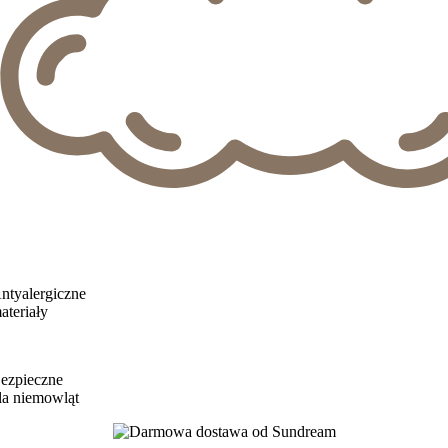
ntyalergiczne
ateriały
ezpieczne
la niemowląt