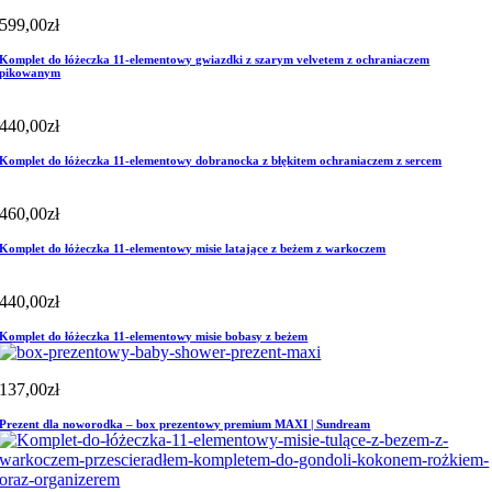
599,00
zł
Komplet do łóżeczka 11-elementowy gwiazdki z szarym velvetem z ochraniaczem
pikowanym
440,00
zł
Komplet do łóżeczka 11-elementowy dobranocka z błękitem ochraniaczem z sercem
460,00
zł
Komplet do łóżeczka 11-elementowy misie latające z beżem z warkoczem
440,00
zł
Komplet do łóżeczka 11-elementowy misie bobasy z beżem
137,00
zł
Prezent dla noworodka – box prezentowy premium MAXI | Sundream