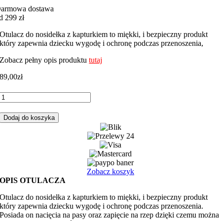
armowa dostawa
d 299 zł
Otulacz do nosidełka z kapturkiem to miękki, i bezpieczny produkt
który zapewnia dziecku wygodę i ochronę podczas przenoszenia,
Zobacz pełny opis produktu
tutaj
89,00
zł
ilość
Otulacz
do
Dodaj do koszyka
fotelika,
nosidełka
maszyny
budowlane
z
szarym
Zobacz koszyk
minky
OPIS OTULACZA
Otulacz do nosidełka z kapturkiem to miękki, i bezpieczny produkt
który zapewnia dziecku wygodę i ochronę podczas przenoszenia.
Posiada on nacięcia na pasy oraz zapięcie na rzep dzięki czemu można