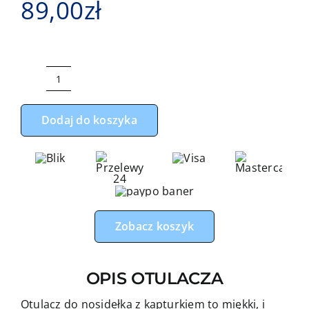
89,00
zł
ilość
Otulacz
Dodaj do koszyka
do
fotelika,
nosidełka
czarne
gwiazdki
z
Zobacz koszyk
czerwonym
minky
OPIS OTULACZA
Otulacz do nosidełka z kapturkiem to miękki, i