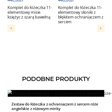
Komplet do łóżeczka 11-
Komplet do łóżeczka 11-
K
elementowy misie
elementowy słoniki z
e
księżyc z szarą bawełną
błękitem ochraniaczem z
b
sercem
s
PODOBNE PRODUKTY
Zestaw do łóżeczka z ochraniaczem z sercem róże
angielskie z różowym minky