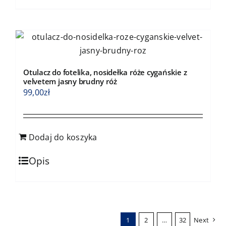
Otulacz do fotelika, nosidełka róże cygańskie z
velvetem jasny brudny róż
99,00
zł
Dodaj do koszyka
Opis
1
2
…
32
Next