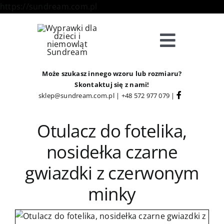
Skip
https://sundream.com.pl
to
content
Toggle
Navigat
Sklep
Może szukasz innego wzoru lub rozmiaru?
Skontaktuj się z nami!
sklep@sundream.com.pl
|
+48 572 977 079
|
Kategorie
Otulacz do fotelika,
Strefa Klienta
nosidełka czarne
gwiazdki z czerwonym
Informacje
minky
O Nas