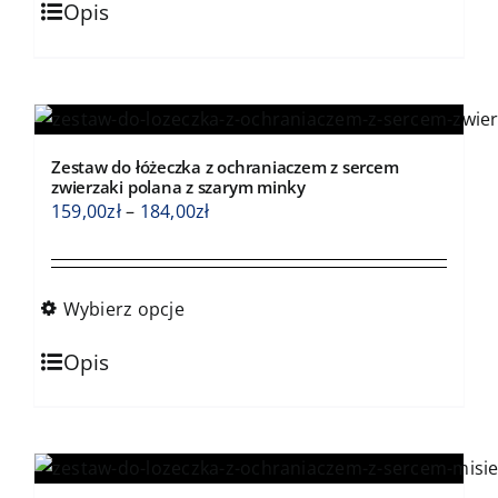
184,00zł
Opis
produkt
ma
wiele
wariantów.
Opcje
Zestaw do łóżeczka z ochraniaczem z sercem
można
zwierzaki polana z szarym minky
wybrać
Zakres
159,00
zł
–
184,00
zł
na
cen:
stronie
od
produktu
159,00zł
Wybierz opcje
do
Ten
184,00zł
Opis
produkt
ma
wiele
wariantów.
Opcje