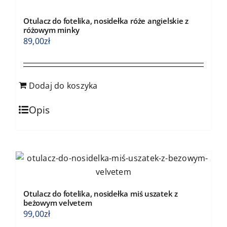
produktu
Otulacz do fotelika, nosidełka róże angielskie z
różowym minky
89,00
zł
Dodaj do koszyka
Opis
Otulacz do fotelika, nosidełka miś uszatek z
beżowym velvetem
99,00
zł