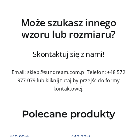
Może szukasz innego
wzoru lub rozmiaru?
Skontaktuj się z nami!
Email: sklep@sundream.com.pl
Telefon: +48 572
977 079
lub kliknij tutaj by przejść do formy
kontaktowej.
Polecane produkty
440,00
zł
440,00
zł
4