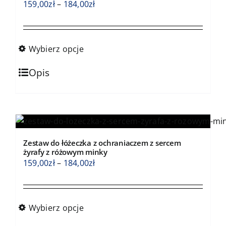
Zakres
159,00
zł
–
184,00
zł
cen:
od
159,00zł
Wybierz opcje
do
Ten
184,00zł
Opis
produkt
ma
wiele
wariantów.
Opcje
Zestaw do łóżeczka z ochraniaczem z sercem
można
żyrafy z różowym minky
wybrać
Zakres
159,00
zł
–
184,00
zł
na
cen:
stronie
od
produktu
159,00zł
Wybierz opcje
do
Ten