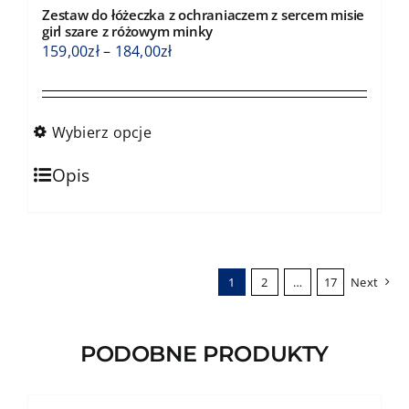
Zestaw do łóżeczka z ochraniaczem z sercem misie
można
girl szare z różowym minky
wybrać
Zakres
159,00
zł
–
184,00
zł
na
cen:
stronie
od
produktu
159,00zł
Wybierz opcje
do
Ten
184,00zł
Opis
produkt
ma
wiele
wariantów.
1
2
…
17
Next
Opcje
można
wybrać
PODOBNE PRODUKTY
na
stronie