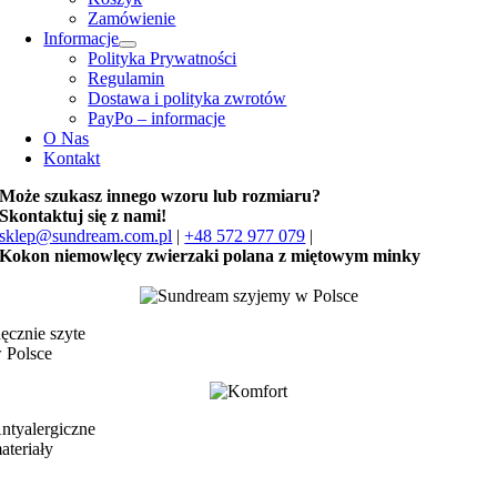
Zamówienie
Informacje
Polityka Prywatności
Regulamin
Dostawa i polityka zwrotów
PayPo – informacje
O Nas
Kontakt
Może szukasz innego wzoru lub rozmiaru?
Skontaktuj się z nami!
sklep@sundream.com.pl
|
+48 572 977 079
|
Kokon niemowlęcy zwierzaki polana z miętowym minky
ęcznie szyte
 Polsce
ntyalergiczne
ateriały