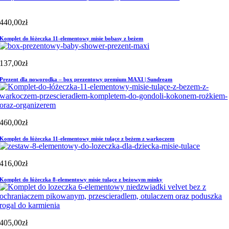
440,00
zł
Komplet do łóżeczka 11-elementowy misie bobasy z beżem
137,00
zł
Prezent dla noworodka – box prezentowy premium MAXI | Sundream
460,00
zł
Komplet do łóżeczka 11-elementowy misie tulące z beżem z warkoczem
416,00
zł
Komplet do łóżeczka 8-elementowy misie tulące z beżowym minky
405,00
zł