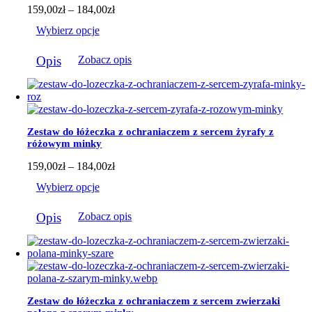
Zakres
159,00
zł
–
184,00
zł
cen:
Wybierz opcje
od
159,00zł
Ten
do
Opis
Zobacz opis
produkt
184,00zł
ma
wiele
wariantów.
Opcje
można
Zestaw do łóżeczka z ochraniaczem z sercem żyrafy z
wybrać
różowym minky
na
stronie
Zakres
159,00
zł
–
184,00
zł
produktu
cen:
Wybierz opcje
od
159,00zł
Ten
do
Opis
Zobacz opis
produkt
184,00zł
ma
wiele
wariantów.
Opcje
można
wybrać
Zestaw do łóżeczka z ochraniaczem z sercem zwierzaki
na