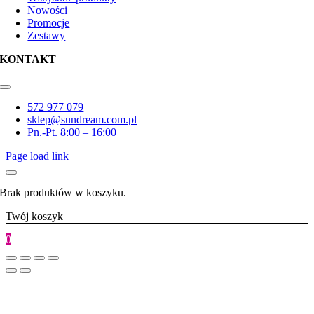
Nowości
Promocje
Zestawy
KONTAKT
Toggle
Navigation
572 977 079
sklep@sundream.com.pl
Pn.-Pt. 8:00 – 16:00
Page load link
Brak produktów w koszyku.
Twój koszyk
0
Go
to
Top