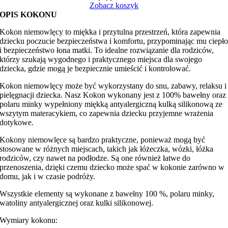
Zobacz koszyk
OPIS KOKONU
Kokon niemowlęcy to miękka i przytulna przestrzeń, która zapewnia
dziecku poczucie bezpieczeństwa i komfortu, przypominając mu ciepł
i bezpieczeństwo łona matki. To idealne rozwiązanie dla rodziców,
którzy szukają wygodnego i praktycznego miejsca dla swojego
dziecka, gdzie mogą je bezpiecznie umieścić i kontrolować.
Kokon niemowlęcy może być wykorzystany do snu, zabawy, relaksu i
pielęgnacji dziecka. Nasz Kokon wykonany jest z 100% bawełny oraz
polaru minky wypełniony miękką antyalergiczną kulką silikonową ze
wszytym materacykiem, co zapewnia dziecku przyjemne wrażenia
dotykowe.
Kokony niemowlęce są bardzo praktyczne, ponieważ mogą być
stosowane w różnych miejscach, takich jak łóżeczka, wózki, łóżka
rodziców, czy nawet na podłodze. Są one również łatwe do
przenoszenia, dzięki czemu dziecko może spać w kokonie zarówno w
domu, jak i w czasie podróży.
Wszystkie elementy są wykonane z bawełny 100 %, polaru minky,
watoliny antyalergicznej oraz kulki silikonowej.
Wymiary kokonu: