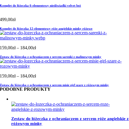
Komplet do łóżeczka 6-elementowy niedźwiadki velvet beż
499,00
zł
Komplet do łóżeczka 12-elementowy róże angielskie minky różowe
Zakres
159,00
zł
–
184,00
zł
cen:
Zestaw do łóżeczka z ochraniaczem z sercem sarenki z malinowym minky
od
159,00zł
do
184,00zł
Zakres
159,00
zł
–
184,00
zł
cen:
Zestaw do łóżeczka z ochraniaczem z sercem misie girl szare z różowym minky
od
PODOBNE PRODUKTY
159,00zł
do
184,00zł
Zestaw do łóżeczka z ochraniaczem z sercem róże angielskie z
różowym minky