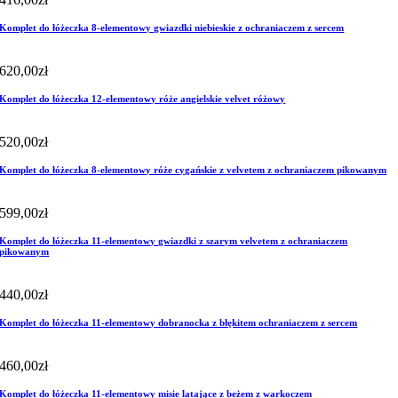
Komplet do łóżeczka 8-elementowy gwiazdki niebieskie z ochraniaczem z sercem
620,00
zł
Komplet do łóżeczka 12-elementowy róże angielskie velvet różowy
520,00
zł
Komplet do łóżeczka 8-elementowy róże cygańskie z velvetem z ochraniaczem pikowanym
599,00
zł
Komplet do łóżeczka 11-elementowy gwiazdki z szarym velvetem z ochraniaczem
pikowanym
440,00
zł
Komplet do łóżeczka 11-elementowy dobranocka z błękitem ochraniaczem z sercem
460,00
zł
Komplet do łóżeczka 11-elementowy misie latające z beżem z warkoczem