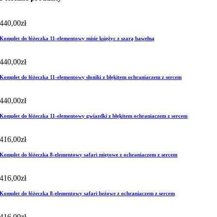
440,00
zł
Komplet do łóżeczka 11-elementowy misie księżyc z szarą bawełną
440,00
zł
Komplet do łóżeczka 11-elementowy słoniki z błękitem ochraniaczem z sercem
440,00
zł
Komplet do łóżeczka 11-elementowy gwiazdki z błękitem ochraniaczem z sercem
416,00
zł
Komplet do łóżeczka 8-elementowy safari miętowe z ochraniaczem z sercem
416,00
zł
Komplet do łóżeczka 8-elementowy safari beżowe z ochraniaczem z sercem
416,00
zł