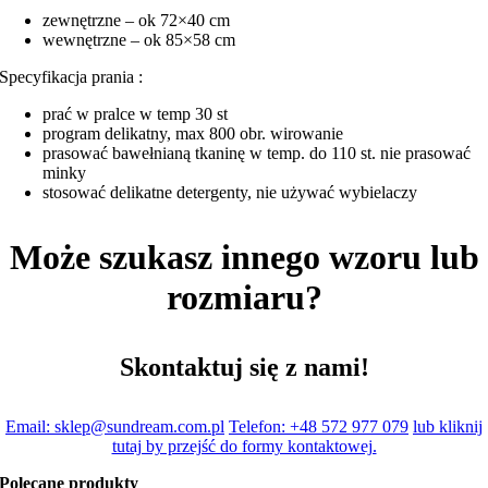
zewnętrzne – ok 72×40 cm
wewnętrzne – ok 85×58 cm
Specyfikacja prania :
prać w pralce w temp 30 st
program delikatny, max 800 obr. wirowanie
prasować bawełnianą tkaninę w temp. do 110 st. nie prasować
minky
stosować delikatne detergenty, nie używać wybielaczy
Może szukasz innego wzoru lub
rozmiaru?
Skontaktuj się z nami!
Email: sklep@sundream.com.pl
Telefon: +48 572 977 079
lub kliknij
tutaj by przejść do formy kontaktowej.
Polecane produkty