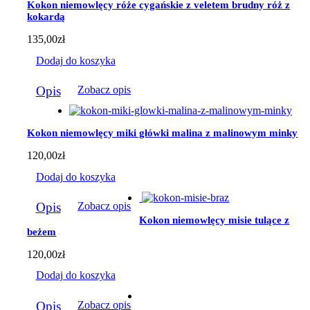
Kokon niemowlęcy róże cygańskie z veletem brudny róż z
wybrać
kokardą
na
stronie
135,00
zł
produktu
Dodaj do koszyka
Opis
Zobacz opis
Kokon niemowlęcy miki główki malina z malinowym minky
120,00
zł
Dodaj do koszyka
Opis
Zobacz opis
Kokon niemowlęcy misie tulące z
beżem
120,00
zł
Dodaj do koszyka
Opis
Zobacz opis