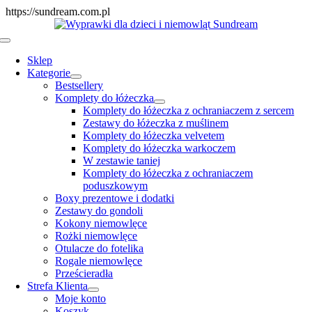
Skip
https://sundream.com.pl
to
content
Toggle
Navigation
Sklep
Kategorie
Bestsellery
Komplety do łóżeczka
Komplety do łóżeczka z ochraniaczem z sercem
Zestawy do łóżeczka z muślinem
Komplety do łóżeczka velvetem
Komplety do łóżeczka warkoczem
W zestawie taniej
Komplety do łóżeczka z ochraniaczem
poduszkowym
Boxy prezentowe i dodatki
Zestawy do gondoli
Kokony niemowlęce
Rożki niemowlęce
Otulacze do fotelika
Rogale niemowlęce
Prześcieradła
Strefa Klienta
Moje konto
Koszyk