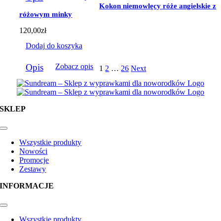
Kokon niemowlęcy róże angielskie z
różowym minky
120,00
zł
Dodaj do koszyka
Opis
Zobacz opis
1
2
…
26
Next
SKLEP
Toggle
Navigation
Wszystkie produkty
Nowości
Promocje
Zestawy
INFORMACJE
Toggle
Navigation
Wszystkie produkty