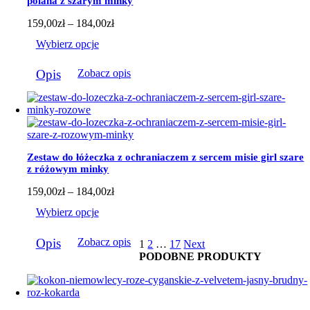
polana z szarym minky
stronie
produktu
Zakres
159,00
zł
–
184,00
zł
cen:
Wybierz opcje
od
159,00zł
Ten
do
Opis
Zobacz opis
produkt
184,00zł
ma
wiele
wariantów.
Opcje
można
wybrać
Zestaw do łóżeczka z ochraniaczem z sercem misie girl szare
na
z różowym minky
stronie
produktu
Zakres
159,00
zł
–
184,00
zł
cen:
Wybierz opcje
od
159,00zł
Ten
do
Opis
Zobacz opis
1
2
…
17
Next
produkt
184,00zł
PODOBNE PRODUKTY
ma
wiele
wariantów.
Opcje
można