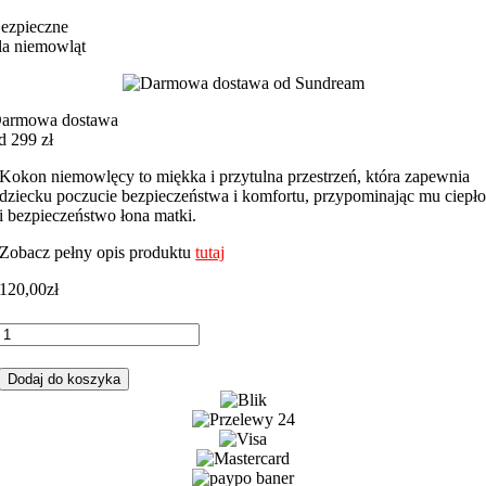
ezpieczne
la niemowląt
armowa dostawa
d 299 zł
Kokon niemowlęcy to miękka i przytulna przestrzeń, która zapewnia
dziecku poczucie bezpieczeństwa i komfortu, przypominając mu ciepł
i bezpieczeństwo łona matki.
Zobacz pełny opis produktu
tutaj
120,00
zł
ilość
Kokon
niemowlęcy
Dodaj do koszyka
zwierzaki
polana
z
miętowym
minky