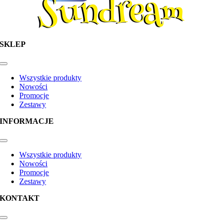
SKLEP
Toggle
Navigation
Wszystkie produkty
Nowości
Promocje
Zestawy
INFORMACJE
Toggle
Navigation
Wszystkie produkty
Nowości
Promocje
Zestawy
KONTAKT
Toggle