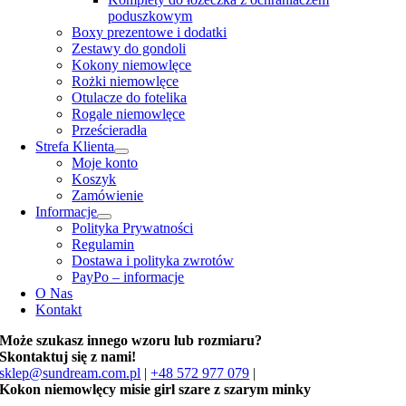
poduszkowym
Boxy prezentowe i dodatki
Zestawy do gondoli
Kokony niemowlęce
Rożki niemowlęce
Otulacze do fotelika
Rogale niemowlęce
Prześcieradła
Strefa Klienta
Moje konto
Koszyk
Zamówienie
Informacje
Polityka Prywatności
Regulamin
Dostawa i polityka zwrotów
PayPo – informacje
O Nas
Kontakt
Może szukasz innego wzoru lub rozmiaru?
Skontaktuj się z nami!
sklep@sundream.com.pl
|
+48 572 977 079
|
Kokon niemowlęcy misie girl szare z szarym minky