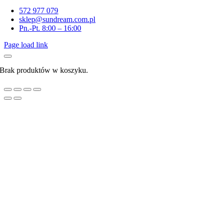
Navigation
572 977 079
sklep@sundream.com.pl
Pn.-Pt. 8:00 – 16:00
Page load link
Brak produktów w koszyku.
Go
to
Top