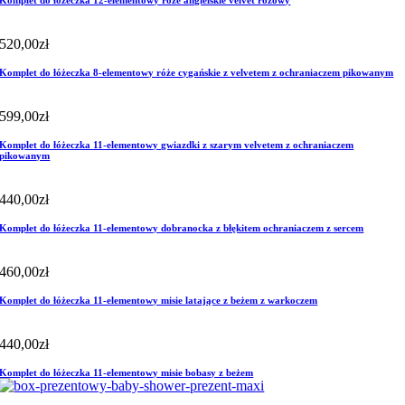
520,00
zł
Komplet do łóżeczka 8-elementowy róże cygańskie z velvetem z ochraniaczem pikowanym
599,00
zł
Komplet do łóżeczka 11-elementowy gwiazdki z szarym velvetem z ochraniaczem
pikowanym
440,00
zł
Komplet do łóżeczka 11-elementowy dobranocka z błękitem ochraniaczem z sercem
460,00
zł
Komplet do łóżeczka 11-elementowy misie latające z beżem z warkoczem
440,00
zł
Komplet do łóżeczka 11-elementowy misie bobasy z beżem