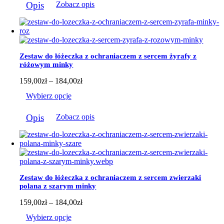
do
Opis
Zobacz opis
produkt
184,00zł
ma
wiele
wariantów.
Opcje
można
Zestaw do łóżeczka z ochraniaczem z sercem żyrafy z
wybrać
różowym minky
na
stronie
Zakres
159,00
zł
–
184,00
zł
produktu
cen:
Wybierz opcje
od
159,00zł
Ten
do
Opis
Zobacz opis
produkt
184,00zł
ma
wiele
wariantów.
Opcje
można
wybrać
Zestaw do łóżeczka z ochraniaczem z sercem zwierzaki
na
polana z szarym minky
stronie
produktu
Zakres
159,00
zł
–
184,00
zł
cen:
Wybierz opcje
od