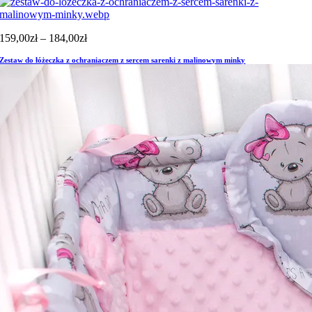
Zakres
159,00
zł
–
184,00
zł
cen:
Zestaw do łóżeczka z ochraniaczem z sercem sarenki z malinowym minky
od
159,00zł
do
184,00zł