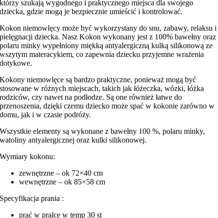
którzy szukają wygodnego i praktycznego miejsca dla swojego
dziecka, gdzie mogą je bezpiecznie umieścić i kontrolować.
Kokon niemowlęcy może być wykorzystany do snu, zabawy, relaksu i
pielęgnacji dziecka. Nasz Kokon wykonany jest z 100% bawełny oraz
polaru minky wypełniony miękką antyalergiczną kulką silikonową ze
wszytym materacykiem, co zapewnia dziecku przyjemne wrażenia
dotykowe.
Kokony niemowlęce są bardzo praktyczne, ponieważ mogą być
stosowane w różnych miejscach, takich jak łóżeczka, wózki, łóżka
rodziców, czy nawet na podłodze. Są one również łatwe do
przenoszenia, dzięki czemu dziecko może spać w kokonie zarówno w
domu, jak i w czasie podróży.
Wszystkie elementy są wykonane z bawełny 100 %, polaru minky,
watoliny antyalergicznej oraz kulki silikonowej.
Wymiary kokonu:
zewnętrzne – ok 72×40 cm
wewnętrzne – ok 85×58 cm
Specyfikacja prania :
prać w pralce w temp 30 st