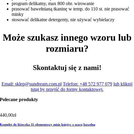
program delikatny, max 800 obr. wirowanie
prasować bawełnianą tkaninę w temp. do 110 st. nie prasować
minky
stosować delikatne detergenty, nie używać wybielaczy
Może szukasz innego wzoru lub
rozmiaru?
Skontaktuj się z nami!
Email: sklep@sundream.com.pl
Telefon: +48 572 977 079
lub kliknij
tutaj by przejść do formy kontaktowej.
Polecane produkty
440,00
zł
Komplet do łóżeczka 11-elementowy misie księżyc z szarą bawełną