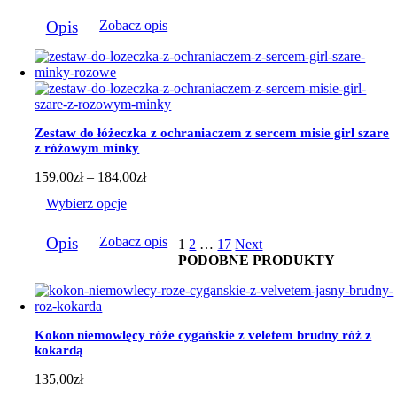
159,00zł
Ten
do
Opis
Zobacz opis
produkt
184,00zł
ma
wiele
wariantów.
Opcje
można
wybrać
Zestaw do łóżeczka z ochraniaczem z sercem misie girl szare
na
z różowym minky
stronie
produktu
Zakres
159,00
zł
–
184,00
zł
cen:
Wybierz opcje
od
159,00zł
Ten
do
Opis
Zobacz opis
1
2
…
17
Next
produkt
184,00zł
PODOBNE PRODUKTY
ma
wiele
wariantów.
Opcje
można
Kokon niemowlęcy róże cygańskie z veletem brudny róż z
wybrać
kokardą
na
stronie
135,00
zł
produktu