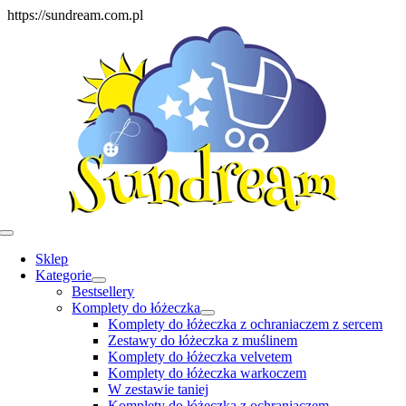
Skip
https://sundream.com.pl
to
content
Toggle
Navigation
Sklep
Kategorie
Bestsellery
Komplety do łóżeczka
Komplety do łóżeczka z ochraniaczem z sercem
Zestawy do łóżeczka z muślinem
Komplety do łóżeczka velvetem
Komplety do łóżeczka warkoczem
W zestawie taniej
Komplety do łóżeczka z ochraniaczem