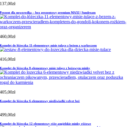
137,00
zł
Prezent dla noworodka – box prezentowy premium MAXI | Sundream
460,00
zł
Komplet do łóżeczka 11-elementowy misie tulące z beżem z warkoczem
416,00
zł
Komplet do łóżeczka 8-elementowy misie tulące z beżowym minky
405,00
zł
Komplet do łóżeczka 6-elementowy niedźwiadki velvet beż
499,00
zł
Komplet do łóżeczka 12-elementowy róże angielskie minky różowe