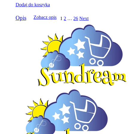
Dodaj do koszyka
Opis
Zobacz opis
1
2
…
26
Next