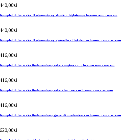
440,00
zł
Komplet do łóżeczka 11-elementowy słoniki z błękitem ochraniaczem z sercem
440,00
zł
Komplet do łóżeczka 11-elementowy gwiazdki z błękitem ochraniaczem z sercem
416,00
zł
Komplet do łóżeczka 8-elementowy safari miętowe z ochraniaczem z sercem
416,00
zł
Komplet do łóżeczka 8-elementowy safari beżowe z ochraniaczem z sercem
416,00
zł
Komplet do łóżeczka 8-elementowy gwiazdki niebieskie z ochraniaczem z sercem
620,00
zł
Komplet do łóżeczka 12-elementowy róże angielskie velvet różowy