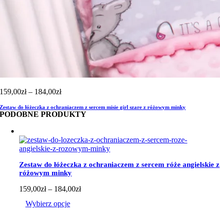
Zakres
159,00
zł
–
184,00
zł
cen:
Zestaw do łóżeczka z ochraniaczem z sercem misie girl szare z różowym minky
od
PODOBNE PRODUKTY
159,00zł
do
184,00zł
Zestaw do łóżeczka z ochraniaczem z sercem róże angielskie z
różowym minky
Zakres
159,00
zł
–
184,00
zł
cen:
Wybierz opcje
od
159,00zł
Ten