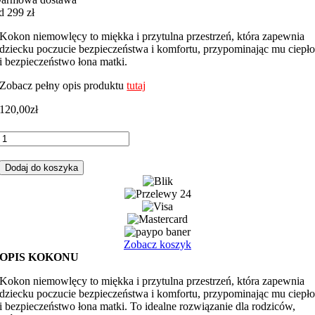
d 299 zł
Kokon niemowlęcy to miękka i przytulna przestrzeń, która zapewnia
dziecku poczucie bezpieczeństwa i komfortu, przypominając mu ciepł
i bezpieczeństwo łona matki.
Zobacz pełny opis produktu
tutaj
120,00
zł
ilość
Kokon
niemowlęcy
Dodaj do koszyka
misie
girl
szare
z
szarym
minky
Zobacz koszyk
OPIS KOKONU
Kokon niemowlęcy to miękka i przytulna przestrzeń, która zapewnia
dziecku poczucie bezpieczeństwa i komfortu, przypominając mu ciepł
i bezpieczeństwo łona matki. To idealne rozwiązanie dla rodziców,