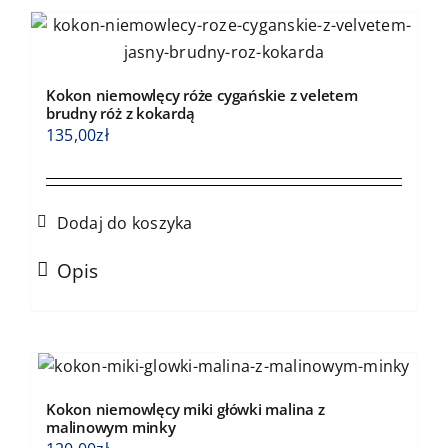
stronie
produktu
Kokon niemowlęcy róże cygańskie z veletem
brudny róż z kokardą
135,00
zł
Dodaj do koszyka
Opis
Kokon niemowlęcy miki główki malina z
malinowym minky