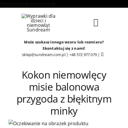
Skip
https://sundream.com.pl
to
content
Toggle
Navigat
Sklep
Może szukasz innego wzoru lub rozmiaru?
Skontaktuj się z nami!
sklep@sundream.com.pl
|
+48 572 977 079
|
Kategorie
Kokon niemowlęcy
Strefa Klienta
misie balonowa
przygoda z błękitnym
Informacje
minky
O Nas