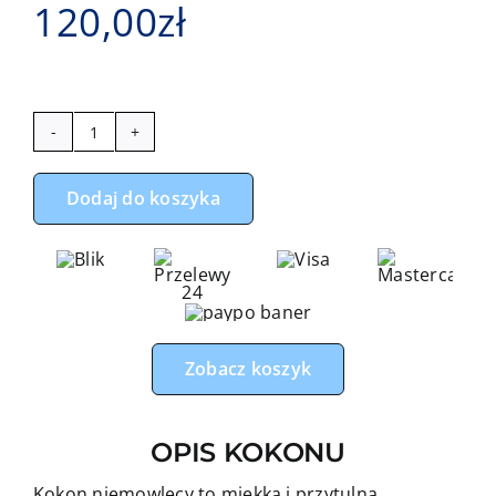
120,00
zł
ilość
Kokon
Dodaj do koszyka
niemowlęcy
misie
balonowa
przygoda
z
błękitnym
Zobacz koszyk
minky
OPIS KOKONU
Kokon niemowlęcy to miękka i przytulna