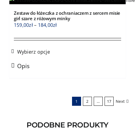
Opcje
Zestaw do łóżeczka z ochraniaczem z sercem misie
można
girl szare z różowym minky
wybrać
Zakres
159,00
zł
–
184,00
zł
na
cen:
stronie
od
produktu
159,00zł
Wybierz opcje
do
Ten
184,00zł
Opis
produkt
ma
wiele
wariantów.
1
2
…
17
Next
Opcje
można
wybrać
PODOBNE PRODUKTY
na