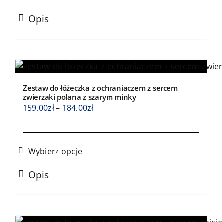
do
Ten
184,00zł
Opis
produkt
ma
wiele
wariantów.
Opcje
Zestaw do łóżeczka z ochraniaczem z sercem
można
zwierzaki polana z szarym minky
wybrać
Zakres
159,00
zł
–
184,00
zł
na
cen:
stronie
od
produktu
159,00zł
Wybierz opcje
do
Ten
184,00zł
Opis
produkt
ma
wiele
wariantów.