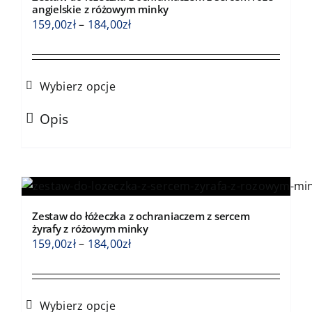
angielskie z różowym minky
Zakres
159,00
zł
–
184,00
zł
cen:
od
159,00zł
Wybierz opcje
do
Ten
184,00zł
Opis
produkt
ma
wiele
wariantów.
Opcje
Zestaw do łóżeczka z ochraniaczem z sercem
można
żyrafy z różowym minky
wybrać
Zakres
159,00
zł
–
184,00
zł
na
cen:
stronie
od
produktu
159,00zł
Wybierz opcje