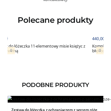
Polecane produkty
440,00
zł
 11-elementowy misie księżyc z
Komplet do łóżeczka 11-el
błękitem ochraniaczem z 
PODOBNE PRODUKTY
Zestaw do łóżeczka z ochraniaczem z sercem róże