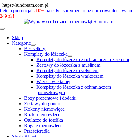
Skip
https://sundream.com.pl
to
Letnia promocja!
-10%
na cały asortyment oraz darmowa dostawa od
content
249 zł !
Toggle
Navigation
Sklep
Kategorie
Bestsellery
Komplety do łóżeczka
Komplety do łóżeczka z ochraniaczem z sercem
Zestawy do łóżeczka z muślinem
Komplety do łóżeczka velvetem
Komplety do łóżeczka warkoczem
W zestawie taniej
Komplety do łóżeczka z ochraniaczem
poduszkowym
Boxy prezentowe i dodatki
Zestawy do gondoli
Kokony niemowlęce
Rożki niemowlęce
Otulacze do fotelika
Rogale niemowlęce
Prześcieradła
Strefa Klienta