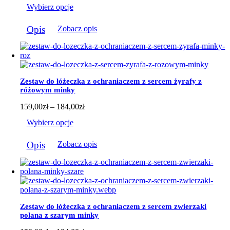
Wybierz opcje
od
159,00zł
Ten
do
Opis
Zobacz opis
produkt
184,00zł
ma
wiele
wariantów.
Opcje
można
Zestaw do łóżeczka z ochraniaczem z sercem żyrafy z
wybrać
różowym minky
na
stronie
Zakres
159,00
zł
–
184,00
zł
produktu
cen:
Wybierz opcje
od
159,00zł
Ten
do
Opis
Zobacz opis
produkt
184,00zł
ma
wiele
wariantów.
Opcje
można
wybrać
Zestaw do łóżeczka z ochraniaczem z sercem zwierzaki
na
polana z szarym minky
stronie
produktu