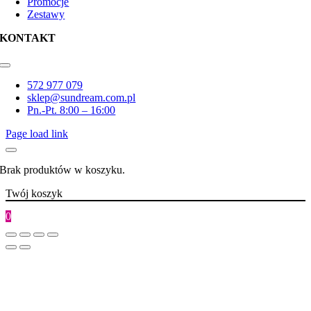
Promocje
Zestawy
KONTAKT
Toggle
Navigation
572 977 079
sklep@sundream.com.pl
Pn.-Pt. 8:00 – 16:00
Page load link
Brak produktów w koszyku.
Twój koszyk
0
Go
to
Top