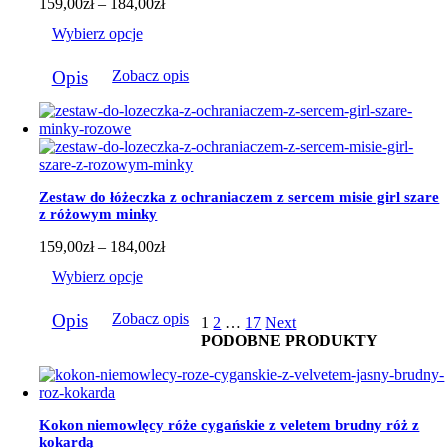
Zakres
159,00
zł
–
184,00
zł
cen:
Wybierz opcje
od
159,00zł
Ten
do
Opis
Zobacz opis
produkt
184,00zł
ma
wiele
wariantów.
Opcje
można
wybrać
Zestaw do łóżeczka z ochraniaczem z sercem misie girl szare
na
z różowym minky
stronie
produktu
Zakres
159,00
zł
–
184,00
zł
cen:
Wybierz opcje
od
159,00zł
Ten
do
Opis
Zobacz opis
1
2
…
17
Next
produkt
184,00zł
PODOBNE PRODUKTY
ma
wiele
wariantów.
Opcje
można
Kokon niemowlęcy róże cygańskie z veletem brudny róż z
wybrać
kokardą