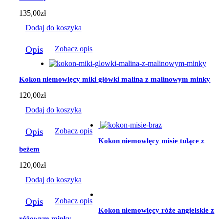
na
stronie
135,00
zł
produktu
Dodaj do koszyka
Opis
Zobacz opis
Kokon niemowlęcy miki główki malina z malinowym minky
120,00
zł
Dodaj do koszyka
Opis
Zobacz opis
Kokon niemowlęcy misie tulące z
beżem
120,00
zł
Dodaj do koszyka
Opis
Zobacz opis
Kokon niemowlęcy róże angielskie z
różowym minky