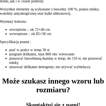
domu, jak i w czasie podróży.
Wszystkie elementy są wykonane z bawełny 100 %, polaru minky,
watoliny antyalergicznej oraz kulki silikonowej.
Wymiary kokonu:
zewnętrzne – ok 72×40 cm
wewnętrzne – ok 85×58 cm
Specyfikacja prania :
prać w pralce w temp 30 st
program delikatny, max 800 obr. wirowanie
prasować bawełnianą tkaninę w temp. do 110 st. nie prasować
minky
stosować delikatne detergenty, nie używać wybielaczy
Może szukasz innego wzoru lub
rozmiaru?
Skontaktuj się z nami!