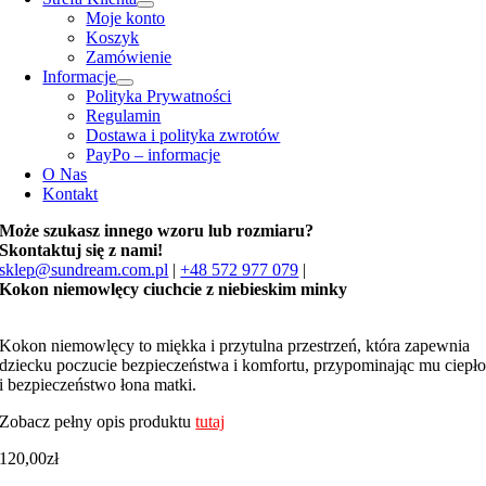
Moje konto
Koszyk
Zamówienie
Informacje
Polityka Prywatności
Regulamin
Dostawa i polityka zwrotów
PayPo – informacje
O Nas
Kontakt
Może szukasz innego wzoru lub rozmiaru?
Skontaktuj się z nami!
sklep@sundream.com.pl
|
+48 572 977 079
|
Kokon niemowlęcy ciuchcie z niebieskim minky
Kokon niemowlęcy to miękka i przytulna przestrzeń, która zapewnia
dziecku poczucie bezpieczeństwa i komfortu, przypominając mu ciepł
i bezpieczeństwo łona matki.
Zobacz pełny opis produktu
tutaj
120,00
zł