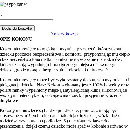
ilość
Kokon
niemowlęcy
Dodaj do koszyka
ciuchcie
Zobacz koszyk
z
OPIS KOKONU
niebieskim
minky
Kokon niemowlęcy to miękka i przytulna przestrzeń, która zapewnia
dziecku poczucie bezpieczeństwa i komfortu, przypominając mu ciepł
i bezpieczeństwo łona matki. To idealne rozwiązanie dla rodziców,
którzy szukają wygodnego i praktycznego miejsca dla swojego
dziecka, gdzie mogą je bezpiecznie umieścić i kontrolować.
Kokon niemowlęcy może być wykorzystany do snu, zabawy, relaksu i
pielęgnacji dziecka. Nasz Kokon wykonany jest z 100% bawełny oraz
polaru minky wypełniony miękką antyalergiczną kulką silikonową ze
wszytym materacykiem, co zapewnia dziecku przyjemne wrażenia
dotykowe.
Kokony niemowlęce są bardzo praktyczne, ponieważ mogą być
stosowane w różnych miejscach, takich jak łóżeczka, wózki, łóżka
rodziców, czy nawet na podłodze. Są one również łatwe do
przenoszenia, dzięki czemu dziecko może spać w kokonie zarówno w