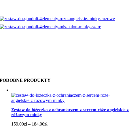
PODOBNE PRODUKTY
Zestaw do łóżeczka z ochraniaczem z sercem róże angielskie z
różowym minky
Zakres
159,00
zł
–
184,00
zł
cen: