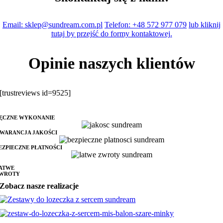
Email: sklep@sundream.com.pl
Telefon: +48 572 977 079
lub kliknij
tutaj by przejść do formy kontaktowej.
Opinie naszych klientów
[trustreviews id=9525]
ĘCZNE WYKONANIE
WARANCJA JAKOŚCI
EZPIECZNE PŁATNOŚCI
ATWE
WROTY
Zobacz nasze realizacje