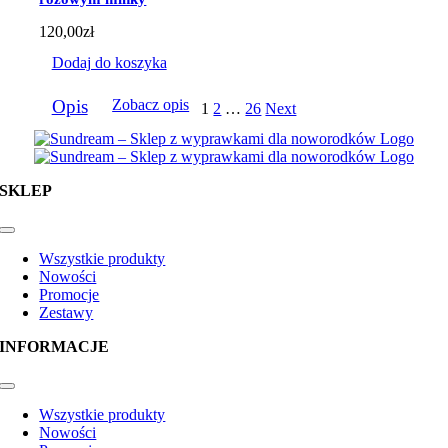
120,00
zł
Dodaj do koszyka
Opis
Zobacz opis
1
2
…
26
Next
SKLEP
Toggle
Navigation
Wszystkie produkty
Nowości
Promocje
Zestawy
INFORMACJE
Toggle
Navigation
Wszystkie produkty
Nowości