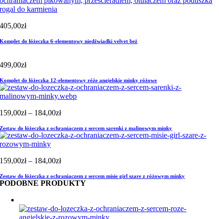
405,00
zł
Komplet do łóżeczka 6-elementowy niedźwiadki velvet beż
499,00
zł
Komplet do łóżeczka 12-elementowy róże angielskie minky różowe
Zakres
159,00
zł
–
184,00
zł
cen:
Zestaw do łóżeczka z ochraniaczem z sercem sarenki z malinowym minky
od
159,00zł
do
184,00zł
Zakres
159,00
zł
–
184,00
zł
cen:
Zestaw do łóżeczka z ochraniaczem z sercem misie girl szare z różowym minky
od
PODOBNE PRODUKTY
159,00zł
do
184,00zł