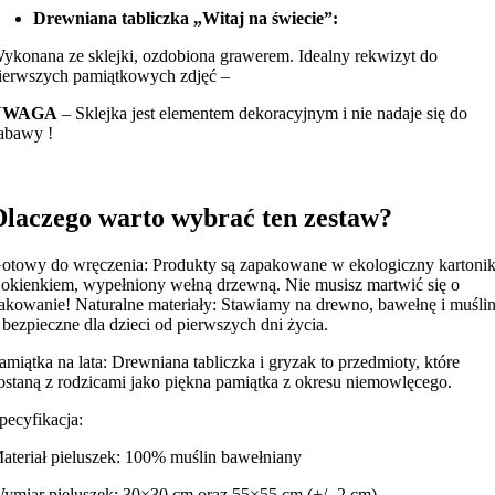
Drewniana tabliczka „Witaj na świecie”:
ykonana ze sklejki, ozdobiona grawerem. Idealny rekwizyt do
ierwszych pamiątkowych zdjęć –
UWAGA
– Sklejka jest elementem dekoracyjnym i nie nadaje się do
abawy !
Dlaczego warto wybrać ten zestaw?
otowy do wręczenia: Produkty są zapakowane w ekologiczny kartoni
 okienkiem, wypełniony wełną drzewną. Nie musisz martwić się o
akowanie! Naturalne materiały: Stawiamy na drewno, bawełnę i muśli
 bezpieczne dla dzieci od pierwszych dni życia.
amiątka na lata: Drewniana tabliczka i gryzak to przedmioty, które
ostaną z rodzicami jako piękna pamiątka z okresu niemowlęcego.
pecyfikacja:
ateriał pieluszek: 100% muślin bawełniany
ymiar pieluszek: 30×30 cm oraz 55×55 cm (+/- 2 cm)