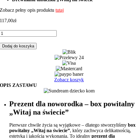
Zobacz pełny opis produktu
tutaj
117,00
zł
ilość
Prezent
dla
Dodaj do koszyka
noworodka
–
box
prezentowy
premium
MIDI
Zobacz koszyk
|
OPIS ZASTAWU
Sundream
Prezent dla noworodka – box powitalny
„Witaj na świecie”
Pierwsze chwile życia są wyjątkowe – dlatego stworzyliśmy
box
powitalny „Witaj na świecie”
, który zachwyca delikatnością,
estetyką i jakością wykonania. To idealny
prezent dla