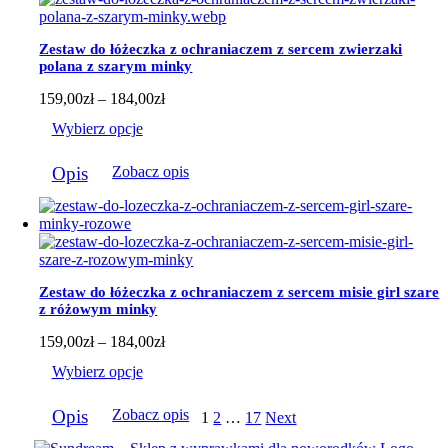
Opcje
można
wybrać
Zestaw do łóżeczka z ochraniaczem z sercem zwierzaki
na
polana z szarym minky
stronie
produktu
Zakres
159,00
zł
–
184,00
zł
cen:
Wybierz opcje
od
159,00zł
Ten
do
Opis
Zobacz opis
produkt
184,00zł
ma
wiele
wariantów.
Opcje
można
wybrać
Zestaw do łóżeczka z ochraniaczem z sercem misie girl szare
na
z różowym minky
stronie
produktu
Zakres
159,00
zł
–
184,00
zł
cen:
Wybierz opcje
od
159,00zł
Ten
do
Opis
Zobacz opis
1
2
…
17
Next
produkt
184,00zł
ma