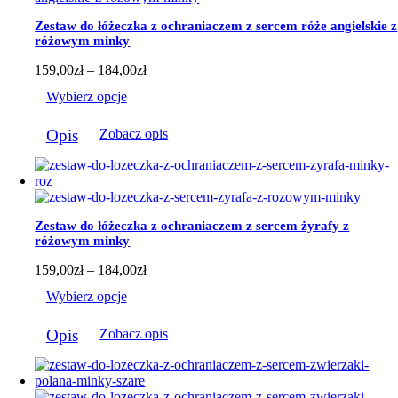
Zestaw do łóżeczka z ochraniaczem z sercem róże angielskie z
różowym minky
Zakres
159,00
zł
–
184,00
zł
cen:
Wybierz opcje
od
159,00zł
Ten
do
Opis
Zobacz opis
produkt
184,00zł
ma
wiele
wariantów.
Opcje
można
Zestaw do łóżeczka z ochraniaczem z sercem żyrafy z
wybrać
różowym minky
na
stronie
Zakres
159,00
zł
–
184,00
zł
produktu
cen:
Wybierz opcje
od
159,00zł
Ten
do
Opis
Zobacz opis
produkt
184,00zł
ma
wiele
wariantów.