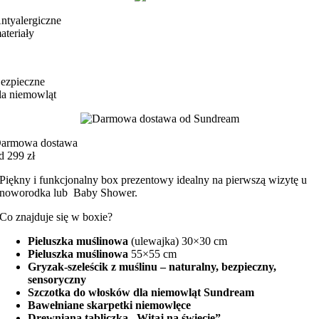
ntyalergiczne
ateriały
ezpieczne
la niemowląt
armowa dostawa
d 299 zł
Piękny i funkcjonalny box prezentowy idealny na pierwszą wizytę u
noworodka lub Baby Shower.
Co znajduje się w boxie?
Pieluszka muślinowa
(ulewajka) 30×30 cm
Pieluszka muślinowa
55×55 cm
Gryzak-szeleścik z muślinu – naturalny, bezpieczny,
sensoryczny
Szczotka do włosków dla niemowląt Sundream
Bawełniane skarpetki niemowlęce
Drewniana tabliczka „Witaj na świecie”