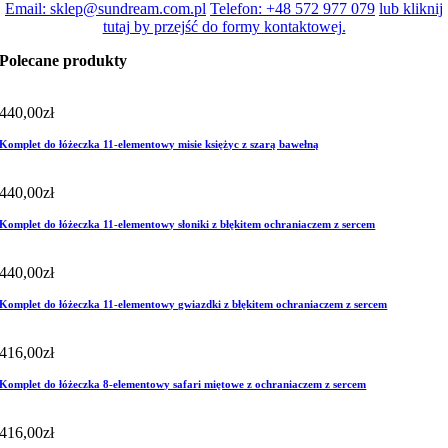
Email: sklep@sundream.com.pl
Telefon: +48 572 977 079
lub kliknij
tutaj by przejść do formy kontaktowej.
Polecane produkty
440,00
zł
Komplet do łóżeczka 11-elementowy misie księżyc z szarą bawełną
440,00
zł
Komplet do łóżeczka 11-elementowy słoniki z błękitem ochraniaczem z sercem
440,00
zł
Komplet do łóżeczka 11-elementowy gwiazdki z błękitem ochraniaczem z sercem
416,00
zł
Komplet do łóżeczka 8-elementowy safari miętowe z ochraniaczem z sercem
416,00
zł