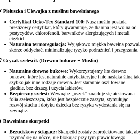
 Pieluszka i Ulewajka z muślinu bawełnianego
Certyfikat Oeko-Tex Standard 100:
Nasz muślin posiada
prestiżowy certyfikat, który gwarantuje, że tkanina jest wolna od
pestycydów, chlorofenoli, barwników alergizujących i metali
ciężkich.
Naturalna termoregulacja:
Wyjątkowo miękka bawełna pozwal
skórze oddychać, minimalizując ryzyko podrażnień i przegrzania.
 Gryzak szeleścik (Drewno bukowe + Muślin)
Naturalne drewno bukowe:
Wykorzystujemy lite drewno
bukowe, które jest naturalnie antybakteryjne i nie nasiąka śliną tak
szybko jak inne rodzaje drewna. Jest starannie oszlifowane –
gładkie, bez drzazg i użycia lakierów.
Bezpieczny szelest:
Wewnątrz „uszek” znajduje się atestowana
folia szeleszcząca, która jest bezpiecznie zaszyta, stymulując
rozwój słuchu i dotyku dziecka bez ryzyka wydostania się na
zewnątrz.
 Bawełniane skarpetki
Bezuciskowy ściągacz:
Skarpetki zostały zaprojektowane tak, ab
trzymać się na nóżce, nie blokując przy tym prawidłowego