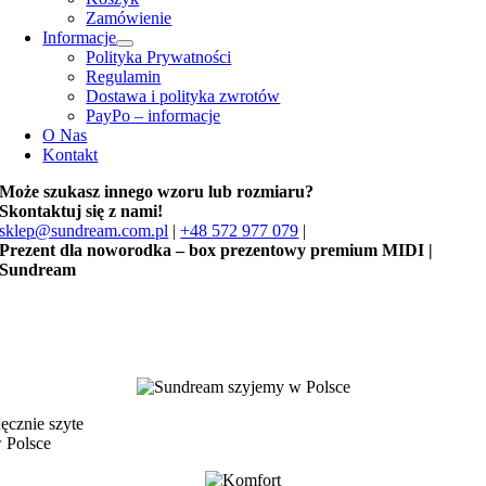
Zamówienie
Informacje
Polityka Prywatności
Regulamin
Dostawa i polityka zwrotów
PayPo – informacje
O Nas
Kontakt
Może szukasz innego wzoru lub rozmiaru?
Skontaktuj się z nami!
sklep@sundream.com.pl
|
+48 572 977 079
|
Prezent dla noworodka – box prezentowy premium MIDI |
Sundream
ęcznie szyte
 Polsce