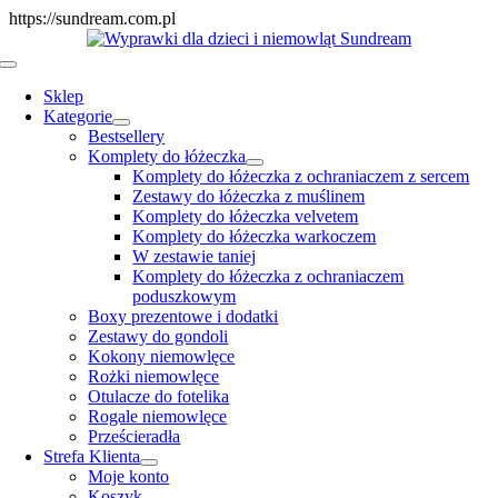
Skip
https://sundream.com.pl
to
content
Toggle
Navigation
Sklep
Kategorie
Bestsellery
Komplety do łóżeczka
Komplety do łóżeczka z ochraniaczem z sercem
Zestawy do łóżeczka z muślinem
Komplety do łóżeczka velvetem
Komplety do łóżeczka warkoczem
W zestawie taniej
Komplety do łóżeczka z ochraniaczem
poduszkowym
Boxy prezentowe i dodatki
Zestawy do gondoli
Kokony niemowlęce
Rożki niemowlęce
Otulacze do fotelika
Rogale niemowlęce
Prześcieradła
Strefa Klienta
Moje konto
Koszyk