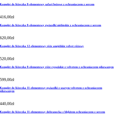
Komplet do łóżeczka 8-elementowy safari beżowe z ochraniaczem z sercem
416,00
zł
Komplet do łóżeczka 8-elementowy gwiazdki niebieskie z ochraniaczem z sercem
620,00
zł
Komplet do łóżeczka 12-elementowy róże angielskie velvet różowy
520,00
zł
Komplet do łóżeczka 8-elementowy róże cygańskie z velvetem z ochraniaczem pikowanym
599,00
zł
Komplet do łóżeczka 11-elementowy gwiazdki z szarym velvetem z ochraniaczem
pikowanym
440,00
zł
Komplet do łóżeczka 11-elementowy dobranocka z błękitem ochraniaczem z sercem