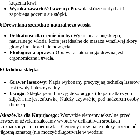
krążenia krwi.
Wysoka zawartość bawełny:
Pozwala skórze oddychać i
zapobiega poceniu się stópki.
 Drewniana szczotka z naturalnego włosia
Delikatność dla ciemieniuchy:
Wykonana z miękkiego,
naturalnego włosia, które jest idealne do masażu wrażliwej skóry
głowy i relaksacji niemowlęcia.
Ekologiczna oprawa:
Oprawa z naturalnego drewna jest
ergonomiczna i trwała.
 Ozdobna sklejka
Grawer laserowy:
Napis wykonany precyzyjną techniką laserow
jest trwały i niezmywalny.
Uwaga
: Sklejka pełni funkcję dekoracyjną (do pamiątkowych
zdjęć) i nie jest zabawką. Należy używać jej pod nadzorem osoby
dorosłej.
skazówka dla Kupującego:
Wszystkie elementy tekstylne przed
ierwszym użyciem zalecamy wyprać w delikatnych środkach
rzeznaczonych dla niemowląt. Elementy drewniane należy przecierać
ilgotną szmatką (nie moczyć długotrwale w wodzie).