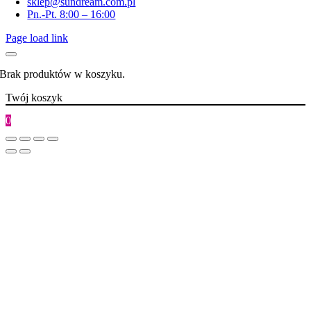
sklep@sundream.com.pl
Pn.-Pt. 8:00 – 16:00
Page load link
Brak produktów w koszyku.
Twój koszyk
0
Go
to
Top