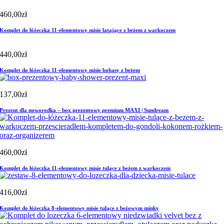
460,00
zł
Komplet do łóżeczka 11-elementowy misie latające z beżem z warkoczem
440,00
zł
Komplet do łóżeczka 11-elementowy misie bobasy z beżem
137,00
zł
Prezent dla noworodka – box prezentowy premium MAXI | Sundream
460,00
zł
Komplet do łóżeczka 11-elementowy misie tulące z beżem z warkoczem
416,00
zł
Komplet do łóżeczka 8-elementowy misie tulące z beżowym minky