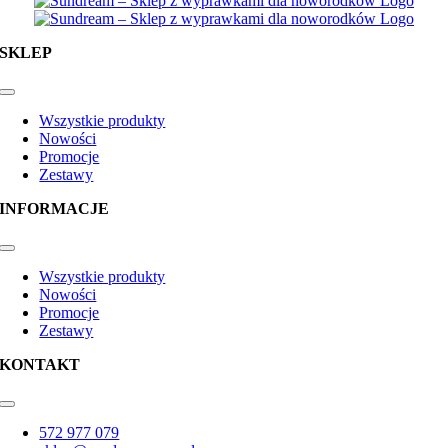
wiele
wariantów.
Opcje
SKLEP
można
wybrać
na
Toggle
Navigation
stronie
Wszystkie produkty
produktu
Nowości
Promocje
Zestawy
INFORMACJE
Toggle
Navigation
Wszystkie produkty
Nowości
Promocje
Zestawy
KONTAKT
Toggle
Navigation
572 977 079