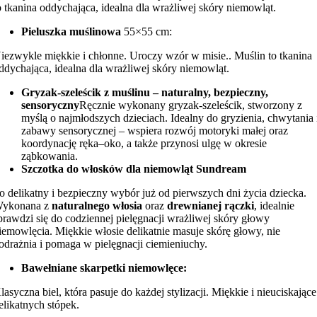
o tkanina oddychająca, idealna dla wrażliwej skóry niemowląt.
Pieluszka muślinowa
55×55 cm:
iezwykle miękkie i chłonne. Uroczy wzór w misie.. Muślin to tkanina
ddychająca, idealna dla wrażliwej skóry niemowląt.
Gryzak-szeleścik z muślinu – naturalny, bezpieczny,
sensoryczny
Ręcznie wykonany gryzak-szeleścik, stworzony z
myślą o najmłodszych dzieciach. Idealny do gryzienia, chwytania 
zabawy sensorycznej – wspiera rozwój motoryki małej oraz
koordynację ręka–oko, a także przynosi ulgę w okresie
ząbkowania.
Szczotka do włosków dla niemowląt Sundream
o delikatny i bezpieczny wybór już od pierwszych dni życia dziecka.
ykonana z
naturalnego włosia
oraz
drewnianej rączki
, idealnie
prawdzi się do codziennej pielęgnacji wrażliwej skóry głowy
iemowlęcia. Miękkie włosie delikatnie masuje skórę głowy, nie
odrażnia i pomaga w pielęgnacji ciemieniuchy.
Bawełniane skarpetki niemowlęce:
lasyczna biel, która pasuje do każdej stylizacji. Miękkie i nieuciskające
elikatnych stópek.