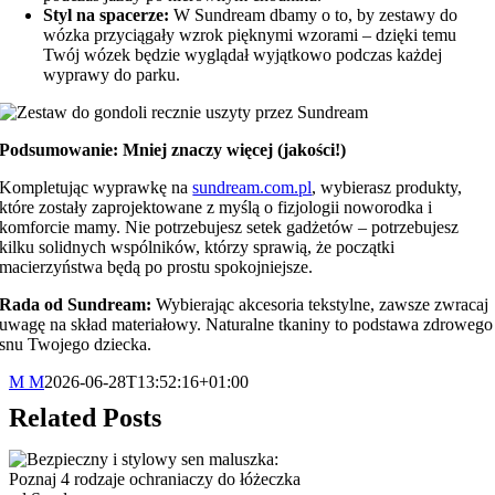
Styl na spacerze:
W Sundream dbamy o to, by zestawy do
wózka przyciągały wzrok pięknymi wzorami – dzięki temu
Twój wózek będzie wyglądał wyjątkowo podczas każdej
wyprawy do parku.
Podsumowanie: Mniej znaczy więcej (jakości!)
Kompletując wyprawkę na
sundream.com.pl
, wybierasz produkty,
które zostały zaprojektowane z myślą o fizjologii noworodka i
komforcie mamy. Nie potrzebujesz setek gadżetów – potrzebujesz
kilku solidnych wspólników, którzy sprawią, że początki
macierzyństwa będą po prostu spokojniejsze.
Rada od Sundream:
Wybierając akcesoria tekstylne, zawsze zwracaj
uwagę na skład materiałowy. Naturalne tkaniny to podstawa zdrowego
snu Twojego dziecka.
M M
2026-06-28T13:52:16+01:00
Related Posts