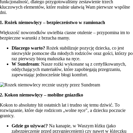
funkcjonalność, dlatego przygotowaliśmy zestawienie trzech
kluczowych elementów, które realnie ułatwią Wam pierwsze wspólne
dni.
1. Rożek niemowlęcy – bezpieczeństwo w ramionach
Większość noworodków uwielbia ciasne otulenie – przypomina im to
bezpieczne warunki z brzucha mamy.
Dlaczego warto?
Rożek stabilizuje pozycję dziecka, co jest
niezwykle pomocne dla młodych rodziców oraz gości, którzy po
raz pierwszy biorą maluszka na ręce.
W Sundream
: Nasze rożki wykonane są z certyfikowanych,
oddychających materiałów, które zapobiegają przegrzaniu,
zapewniając jednocześnie błogi komfort.
2. Kokon niemowlęcy – mobilne gniazdko
Kokon to absolutny hit ostatnich lat i trudno się temu dziwić. To
rozwiązanie, które daje rodzicom „wolne ręce", a dziecku poczucie
granicy.
Gdzie go używać?
Na kanapie, w Waszym łóżku (jako
zabezpieczenie przed przygnieceniem) czy nawet w łóżeczku