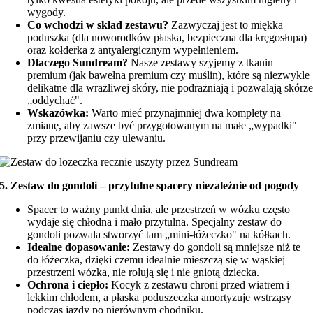
wygody.
Co wchodzi w skład zestawu?
Zazwyczaj jest to miękka
poduszka (dla noworodków płaska, bezpieczna dla kręgosłupa)
oraz kołderka z antyalergicznym wypełnieniem.
Dlaczego Sundream?
Nasze zestawy szyjemy z tkanin
premium (jak bawełna premium czy muślin), które są niezwykle
delikatne dla wrażliwej skóry, nie podrażniają i pozwalają skórz
„oddychać".
Wskazówka:
Warto mieć przynajmniej dwa komplety na
zmianę, aby zawsze być przygotowanym na małe „wypadki"
przy przewijaniu czy ulewaniu.
5. Zestaw do gondoli – przytulne spacery niezależnie od pogody
Spacer to ważny punkt dnia, ale przestrzeń w wózku często
wydaje się chłodna i mało przytulna. Specjalny zestaw do
gondoli pozwala stworzyć tam „mini-łóżeczko" na kółkach.
Idealne dopasowanie:
Zestawy do gondoli są mniejsze niż te
do łóżeczka, dzięki czemu idealnie mieszczą się w wąskiej
przestrzeni wózka, nie rolują się i nie gniotą dziecka.
Ochrona i ciepło:
Kocyk z zestawu chroni przed wiatrem i
lekkim chłodem, a płaska poduszeczka amortyzuje wstrząsy
podczas jazdy po nierównym chodniku.