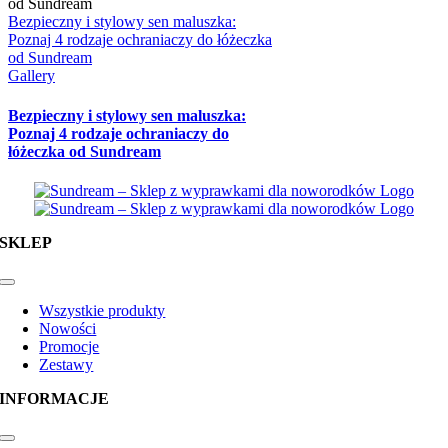
Bezpieczny i stylowy sen maluszka:
Poznaj 4 rodzaje ochraniaczy do łóżeczka
od Sundream
Gallery
Bezpieczny i stylowy sen maluszka:
Poznaj 4 rodzaje ochraniaczy do
łóżeczka od Sundream
SKLEP
Toggle
Navigation
Wszystkie produkty
Nowości
Promocje
Zestawy
INFORMACJE
Toggle