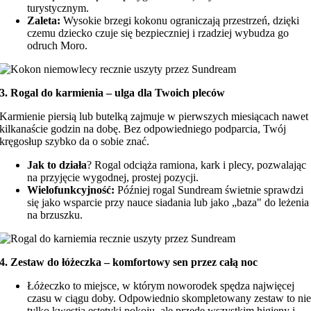
turystycznym.
Zaleta:
Wysokie brzegi kokonu ograniczają przestrzeń, dzięki
czemu dziecko czuje się bezpieczniej i rzadziej wybudza go
odruch Moro.
3. Rogal do karmienia – ulga dla Twoich pleców
Karmienie piersią lub butelką zajmuje w pierwszych miesiącach nawet
kilkanaście godzin na dobę. Bez odpowiedniego podparcia, Twój
kręgosłup szybko da o sobie znać.
Jak to działa
? Rogal odciąża ramiona, kark i plecy, pozwalając
na przyjęcie wygodnej, prostej pozycji.
Wielofunkcyjność:
Później rogal Sundream świetnie sprawdzi
się jako wsparcie przy nauce siadania lub jako „baza" do leżenia
na brzuszku.
4. Zestaw do łóżeczka – komfortowy sen przez całą noc
Łóżeczko to miejsce, w którym noworodek spędza najwięcej
czasu w ciągu doby. Odpowiednio skompletowany zestaw to ni
tylko kwestia estetyki pokoju, ale przede wszystkim higieny i