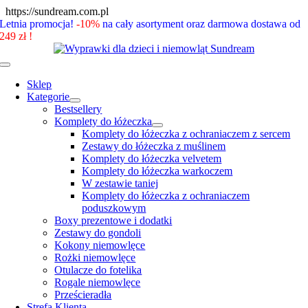
Skip
https://sundream.com.pl
to
Letnia promocja!
-10%
na cały asortyment oraz darmowa dostawa od
content
249 zł !
Toggle
Navigation
Sklep
Kategorie
Bestsellery
Komplety do łóżeczka
Komplety do łóżeczka z ochraniaczem z sercem
Zestawy do łóżeczka z muślinem
Komplety do łóżeczka velvetem
Komplety do łóżeczka warkoczem
W zestawie taniej
Komplety do łóżeczka z ochraniaczem
poduszkowym
Boxy prezentowe i dodatki
Zestawy do gondoli
Kokony niemowlęce
Rożki niemowlęce
Otulacze do fotelika
Rogale niemowlęce
Prześcieradła
Strefa Klienta