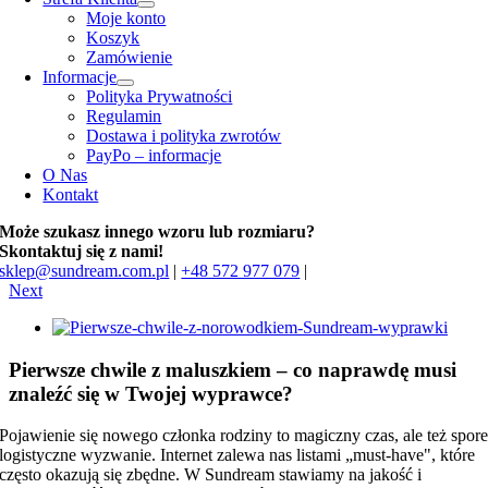
Moje konto
Koszyk
Zamówienie
Informacje
Polityka Prywatności
Regulamin
Dostawa i polityka zwrotów
PayPo – informacje
O Nas
Kontakt
Może szukasz innego wzoru lub rozmiaru?
Skontaktuj się z nami!
sklep@sundream.com.pl
|
+48 572 977 079
|
Next
View
Larger
Image
Pierwsze chwile z maluszkiem – co naprawdę musi
znaleźć się w Twojej wyprawce?
Pojawienie się nowego członka rodziny to magiczny czas, ale też spor
logistyczne wyzwanie. Internet zalewa nas listami „must-have", które
często okazują się zbędne. W Sundream stawiamy na jakość i