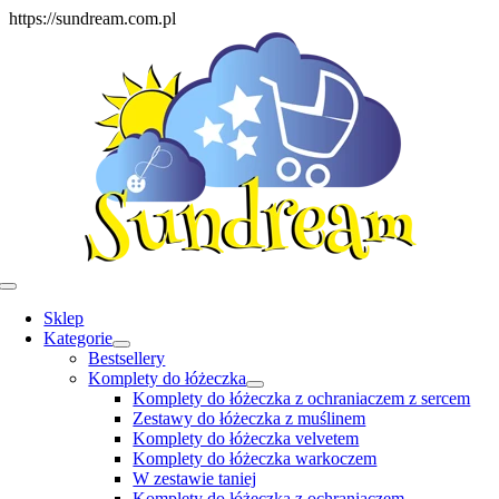
Skip
https://sundream.com.pl
to
content
Toggle
Navigation
Sklep
Kategorie
Bestsellery
Komplety do łóżeczka
Komplety do łóżeczka z ochraniaczem z sercem
Zestawy do łóżeczka z muślinem
Komplety do łóżeczka velvetem
Komplety do łóżeczka warkoczem
W zestawie taniej
Komplety do łóżeczka z ochraniaczem