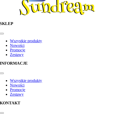
SKLEP
Toggle
Navigation
Wszystkie produkty
Nowości
Promocje
Zestawy
INFORMACJE
Toggle
Navigation
Wszystkie produkty
Nowości
Promocje
Zestawy
KONTAKT