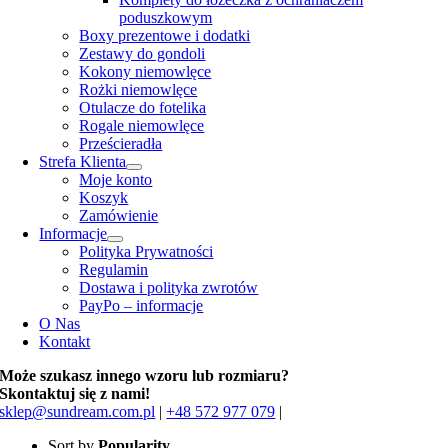
poduszkowym
Boxy prezentowe i dodatki
Zestawy do gondoli
Kokony niemowlęce
Rożki niemowlęce
Otulacze do fotelika
Rogale niemowlęce
Prześcieradła
Strefa Klienta
Moje konto
Koszyk
Zamówienie
Informacje
Polityka Prywatności
Regulamin
Dostawa i polityka zwrotów
PayPo – informacje
O Nas
Kontakt
Może szukasz innego wzoru lub rozmiaru?
Skontaktuj się z nami!
sklep@sundream.com.pl
|
+48 572 977 079
|
Sort by
Popularity