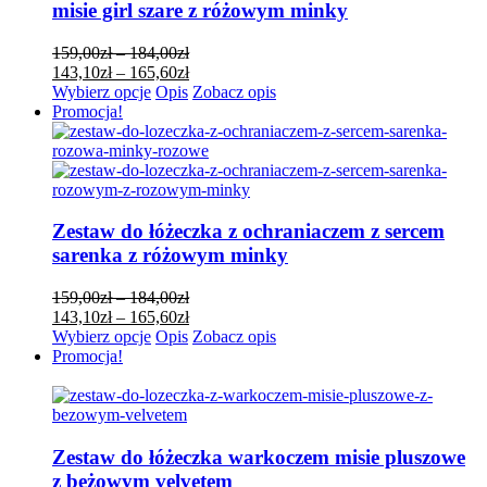
na
misie girl szare z różowym minky
stronie
produktu
Zakres
159,00
zł
–
184,00
zł
cen:
Zakres
143,10
zł
–
165,60
zł
Ten
od
cen:
Wybierz opcje
Opis
Zobacz opis
produkt
159,00zł
od
Promocja!
ma
do
143,10zł
wiele
184,00zł
do
wariantów.
165,60zł
Opcje
można
wybrać
Zestaw do łóżeczka z ochraniaczem z sercem
na
sarenka z różowym minky
stronie
produktu
Zakres
159,00
zł
–
184,00
zł
cen:
Zakres
143,10
zł
–
165,60
zł
Ten
od
cen:
Wybierz opcje
Opis
Zobacz opis
produkt
159,00zł
od
Promocja!
ma
do
143,10zł
wiele
184,00zł
do
wariantów.
165,60zł
Opcje
można
Zestaw do łóżeczka warkoczem misie pluszowe
wybrać
z beżowym velvetem