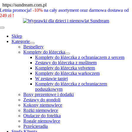
Skip
https://sundream.com.pl
to
Letnia promocja!
-10%
na cały asortyment oraz darmowa dostawa od
content
249 zł !
Toggle
Navigation
Sklep
Kategorie
Bestsellery
Komplety do łóżeczka
Komplety do łóżeczka z ochraniaczem z sercem
Zestawy do łóżeczka z muślinem
Komplety do łóżeczka velvetem
Komplety do łóżeczka warkoczem
W zestawie taniej
Komplety do łóżeczka z ochraniaczem
poduszkowym
Boxy prezentowe i dodatki
Zestawy do gondoli
Kokony niemowlęce
Rożki niemowlęce
Otulacze do fotelika
Rogale niemowlęce
Prześcieradła
Strefa Klienta