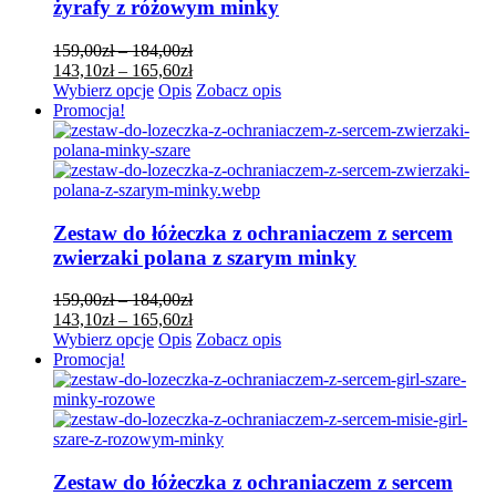
żyrafy z różowym minky
na
stronie
Zakres
159,00
zł
–
184,00
zł
produktu
cen:
Zakres
143,10
zł
–
165,60
zł
Ten
od
cen:
Wybierz opcje
Opis
Zobacz opis
produkt
159,00zł
od
Promocja!
ma
do
143,10zł
wiele
184,00zł
do
wariantów.
165,60zł
Opcje
można
wybrać
Zestaw do łóżeczka z ochraniaczem z sercem
na
zwierzaki polana z szarym minky
stronie
produktu
Zakres
159,00
zł
–
184,00
zł
cen:
Zakres
143,10
zł
–
165,60
zł
Ten
od
cen:
Wybierz opcje
Opis
Zobacz opis
produkt
159,00zł
od
Promocja!
ma
do
143,10zł
wiele
184,00zł
do
wariantów.
165,60zł
Opcje
można
wybrać
Zestaw do łóżeczka z ochraniaczem z sercem