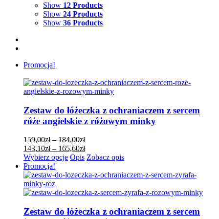
Show
12 Products
Show
24 Products
Show
36 Products
Promocja!
Zestaw do łóżeczka z ochraniaczem z sercem
róże angielskie z różowym minky
Zakres
159,00
zł
–
184,00
zł
cen:
Zakres
143,10
zł
–
165,60
zł
Ten
od
cen:
Wybierz opcje
Opis
Zobacz opis
produkt
159,00zł
od
Promocja!
ma
do
143,10zł
wiele
184,00zł
do
wariantów.
165,60zł
Opcje
można
Zestaw do łóżeczka z ochraniaczem z sercem
wybrać