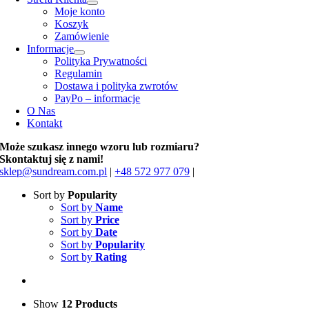
Moje konto
Koszyk
Zamówienie
Informacje
Polityka Prywatności
Regulamin
Dostawa i polityka zwrotów
PayPo – informacje
O Nas
Kontakt
Może szukasz innego wzoru lub rozmiaru?
Skontaktuj się z nami!
sklep@sundream.com.pl
|
+48 572 977 079
|
Sort by
Popularity
Sort by
Name
Sort by
Price
Sort by
Date
Sort by
Popularity
Sort by
Rating
Show
12 Products