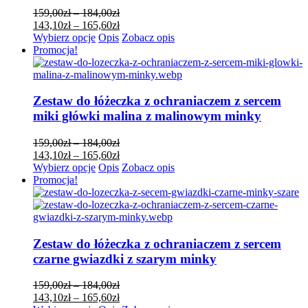
stronie
Zakres
159,00
zł
–
184,00
zł
produktu
cen:
Zakres
143,10
zł
–
165,60
zł
Ten
od
cen:
Wybierz opcje
Opis
Zobacz opis
produkt
159,00zł
od
Promocja!
ma
do
143,10zł
wiele
184,00zł
do
wariantów.
165,60zł
Opcje
Zestaw do łóżeczka z ochraniaczem z sercem
można
miki główki malina z malinowym minky
wybrać
na
Zakres
159,00
zł
–
184,00
zł
stronie
cen:
Zakres
143,10
zł
–
165,60
zł
produktu
Ten
od
cen:
Wybierz opcje
Opis
Zobacz opis
produkt
159,00zł
od
Promocja!
ma
do
143,10zł
wiele
184,00zł
do
wariantów.
165,60zł
Opcje
można
Zestaw do łóżeczka z ochraniaczem z sercem
wybrać
czarne gwiazdki z szarym minky
na
stronie
Zakres
159,00
zł
–
184,00
zł
produktu
cen:
Zakres
143,10
zł
–
165,60
zł