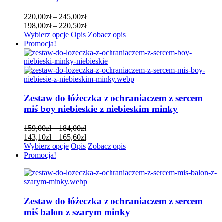
na
stronie
Zakres
220,00
zł
–
245,00
zł
produktu
cen:
Zakres
198,00
zł
–
220,50
zł
Ten
od
cen:
Wybierz opcje
Opis
Zobacz opis
produkt
220,00zł
od
Promocja!
ma
do
198,00zł
wiele
245,00zł
do
wariantów.
220,50zł
Opcje
można
wybrać
Zestaw do łóżeczka z ochraniaczem z sercem
na
miś boy niebieskie z niebieskim minky
stronie
produktu
Zakres
159,00
zł
–
184,00
zł
cen:
Zakres
143,10
zł
–
165,60
zł
Ten
od
cen:
Wybierz opcje
Opis
Zobacz opis
produkt
159,00zł
od
Promocja!
ma
do
143,10zł
wiele
184,00zł
do
wariantów.
165,60zł
Opcje
można
Zestaw do łóżeczka z ochraniaczem z sercem
wybrać
miś balon z szarym minky
na