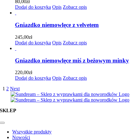
80,00
zł
Dodaj do koszyka
Opis
Zobacz opis
Gniazdko niemowlęce z velvetem
245,00
zł
Dodaj do koszyka
Opis
Zobacz opis
Gniazdko niemowlęce miś z beżowym minky
220,00
zł
Dodaj do koszyka
Opis
Zobacz opis
1
2
Next
SKLEP
Toggle
Navigation
Wszystkie produkty
Nowości