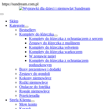
Skip
https://sundream.com.pl
to
content
Toggle
Navigation
Sklep
Kategorie
Bestsellery
Komplety do łóżeczka
Komplety do łóżeczka z ochraniaczem z sercem
Zestawy do łóżeczka z muślinem
Komplety do łóżeczka velvetem
Komplety do łóżeczka warkoczem
W zestawie taniej
Komplety do łóżeczka z ochraniaczem
poduszkowym
Boxy prezentowe i dodatki
Zestawy do gondoli
Kokony niemowlęce
Rożki niemowlęce
Otulacze do fotelika
Rogale niemowlęce
Prześcieradła
Strefa Klienta
Moje konto
Koszyk