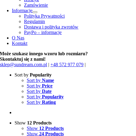
Zamówienie
Informacje
Polityka Prywatności
Regulamin
Dostawa i polityka zwrotów
PayPo – informacje
O Nas
Kontakt
Może szukasz innego wzoru lub rozmiaru?
Skontaktuj się z nami!
sklep@sundream.com.pl
|
+48 572 977 079
|
Sort by
Popularity
Sort by
Name
Sort by
Price
Sort by
Date
Sort by
Popularity
Sort by
Rating
Show
12 Products
Show
12 Products
Show
24 Products