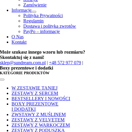
Zamówienie
Informacje
Polityka Prywatności
Regulamin
Dostawa i polityka zwrotów
PayPo – informacje
O Nas
Kontakt
Może szukasz innego wzoru lub rozmiaru?
Skontaktuj się z nami!
sklep@sundream.com.pl
|
+48 572 977 079
|
Boxy prezentowe i dodatki
KATEGORIE PRODUKTÓW
Toggle
Navigation
W ZESTAWIE TANIEJ
ZESTAWY Z SERCEM
BESTSELLERY I NOWOŚCI
BOXY PREZENTOWE
I DODATKI
ZWSTAWY Z MUŚLINEM
ZESTAWY Z VELVETEM
ZESTAWY Z WARKOCZEM
ZESTAWY Z PODUSZKĄ