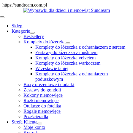
Skip
https://sundream.com.pl
to
content
Toggle
Navigation
Sklep
Kategorie
Bestsellery
Komplety do łóżeczka
Komplety do łóżeczka z ochraniaczem z sercem
Zestawy do łóżeczka z muślinem
Komplety do łóżeczka velvetem
Komplety do łóżeczka warkoczem
W zestawie taniej
Komplety do łóżeczka z ochraniaczem
poduszkowym
Boxy prezentowe i dodatki
Zestawy do gondoli
Kokony niemowlęce
Rożki niemowlęce
Otulacze do fotelika
Rogale niemowlęce
Prześcieradła
Strefa Klienta
Moje konto
Koszyk