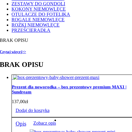
ZESTAWY DO GONDOLI
KOKONY NIEMOWLĘCE
OTULACZE DO FOTELIKA
ROGALE NIEMOWLĘCE
ROŻKI NIEMOWLĘCE
PRZEŚCIERADŁA
BRAK OPISU
Czytaj więcej>>
BRAK OPISU
Prezent dla noworodka – box prezentowy premium MAXI |
Sundream
137,00
zł
Dodaj do koszyka
Opis
Zobacz opis