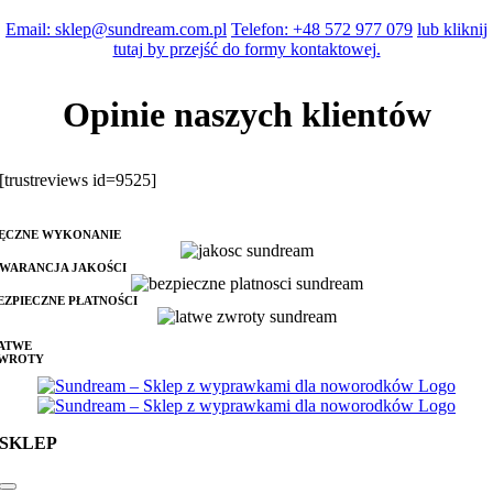
Email: sklep@sundream.com.pl
Telefon: +48 572 977 079
lub kliknij
tutaj by przejść do formy kontaktowej.
Opinie naszych klientów
[trustreviews id=9525]
ĘCZNE WYKONANIE
WARANCJA JAKOŚCI
EZPIECZNE PŁATNOŚCI
ATWE
WROTY
SKLEP