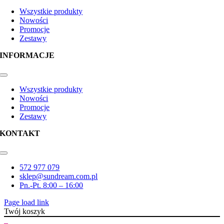
Toggle
Navigation
Wszystkie produkty
Nowości
Promocje
Zestawy
INFORMACJE
Toggle
Navigation
Wszystkie produkty
Nowości
Promocje
Zestawy
KONTAKT
Toggle
Navigation
572 977 079
sklep@sundream.com.pl
Pn.-Pt. 8:00 – 16:00
Page load link
Twój koszyk