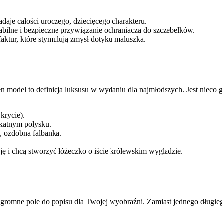
aje całości uroczego, dziecięcego charakteru.
tabilne i bezpieczne przywiązanie ochraniacza do szczebelków.
ktur, które stymulują zmysł dotyku maluszka.
model to definicja luksusu w wydaniu dla najmłodszych. Jest nieco g
krycie).
ikatnym połysku.
a, ozdobna falbanka.
ję i chcą stworzyć łóżeczko o iście królewskim wyglądzie.
 ogromne pole do popisu dla Twojej wyobraźni. Zamiast jednego długie