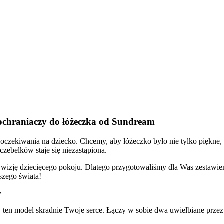
 ochraniaczy do łóżeczka od Sundream
oczekiwania na dziecko. Chcemy, aby łóżeczko było nie tylko piękne, 
czebelków staje się niezastąpiona.
wizję dziecięcego pokoju. Dlatego przygotowaliśmy dla Was zestawien
aszego świata!
y
a, ten model skradnie Twoje serce. Łączy w sobie dwa uwielbiane prze