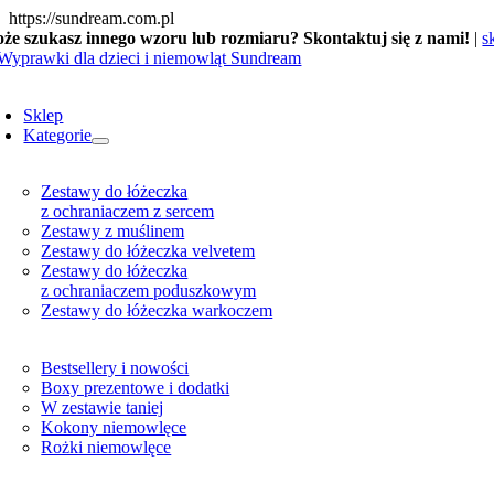
Skip
https://sundream.com.pl
to
że szukasz innego wzoru lub rozmiaru? Skontaktuj się z nami!
|
s
content
oggle
avigation
Sklep
Kategorie
Zestawy do łóżeczka
z ochraniaczem z sercem
Zestawy z muślinem
Zestawy do łóżeczka velvetem
Zestawy do łóżeczka
z ochraniaczem poduszkowym
Zestawy do łóżeczka warkoczem
Bestsellery i nowości
Boxy prezentowe i dodatki
W zestawie taniej
Kokony niemowlęce
Rożki niemowlęce