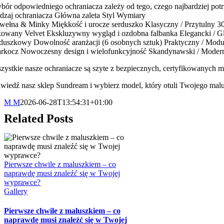
bór odpowiedniego ochraniacza zależy od tego, czego najbardziej pot
dzaj ochraniacza Główna zaleta Styl Wymiary
wełna & Minky Miękkość i urocze serduszko Klasyczny / Przytulny 3
kowany Velvet Ekskluzywny wygląd i ozdobna falbanka Elegancki / 
duszkowy Dowolność aranżacji (6 osobnych sztuk) Praktyczny / Modu
rkocz Nowoczesny design i wielofunkcyjność Skandynawski / Moder
zystkie nasze ochraniacze są szyte z bezpiecznych, certyfikowanych 
wiedź nasz sklep Sundream i wybierz model, który otuli Twojego mal
M M
2026-06-28T13:54:31+01:00
Related Posts
Pierwsze chwile z maluszkiem – co
naprawdę musi znaleźć się w Twojej
wyprawce?
Gallery
Pierwsze chwile z maluszkiem – co
naprawdę musi znaleźć się w Twojej