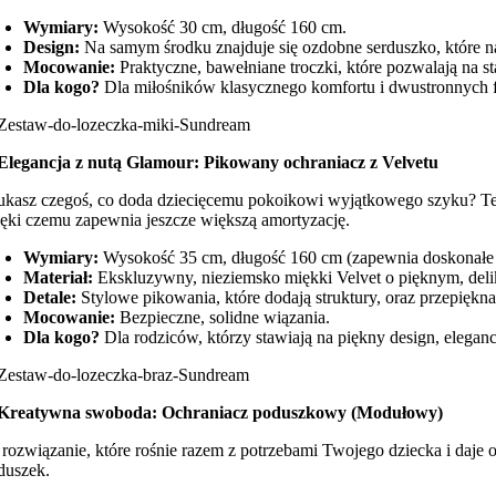
Wymiary:
Wysokość 30 cm, długość 160 cm.
Design:
Na samym środku znajduje się ozdobne serduszko, które nad
Mocowanie:
Praktyczne, bawełniane troczki, które pozwalają na s
Dla kogo?
Dla miłośników klasycznego komfortu i dwustronnych fa
 Elegancja z nutą Glamour: Pikowany ochraniacz z Velvetu
ukasz czegoś, co doda dziecięcemu pokoikowi wyjątkowego szyku? Ten 
ięki czemu zapewnia jeszcze większą amortyzację.
Wymiary:
Wysokość 35 cm, długość 160 cm (zapewnia doskonałe 
Materiał:
Ekskluzywny, nieziemsko miękki Velvet o pięknym, del
Detale:
Stylowe pikowania, które dodają struktury, oraz przepiękn
Mocowanie:
Bezpieczne, solidne wiązania.
Dla kogo?
Dla rodziców, którzy stawiają na piękny design, eleganc
 Kreatywna swoboda: Ochraniacz poduszkowy (Modułowy)
 rozwiązanie, które rośnie razem z potrzebami Twojego dziecka i daje
duszek.