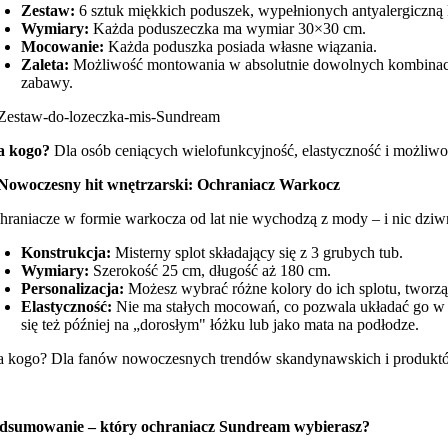
Zestaw:
6 sztuk miękkich poduszek, wypełnionych antyalergiczną 
Wymiary:
Każda poduszeczka ma wymiar 30×30 cm.
Mocowanie:
Każda poduszka posiada własne wiązania.
Zaleta:
Możliwość montowania w absolutnie dowolnych kombinacjac
zabawy.
a kogo?
Dla osób ceniących wielofunkcyjność, elastyczność i możliwoś
 Nowoczesny hit wnętrzarski: Ochraniacz Warkocz
hraniacze w formie warkocza od lat nie wychodzą z mody – i nic dziwn
Konstrukcja:
Misterny splot składający się z 3 grubych tub.
Wymiary:
Szerokość 25 cm, długość aż 180 cm.
Personalizacja:
Możesz wybrać różne kolory do ich splotu, tworzą
Elastyczność:
Nie ma stałych mocowań, co pozwala układać go w łó
się też później na „dorosłym" łóżku lub jako mata na podłodze.
a kogo? Dla fanów nowoczesnych trendów skandynawskich i produktów,
dsumowanie – który ochraniacz Sundream wybierasz?