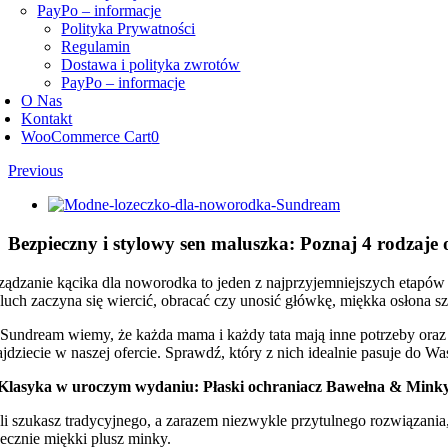
PayPo – informacje
Polityka Prywatności
Regulamin
Dostawa i polityka zwrotów
PayPo – informacje
O Nas
Kontakt
WooCommerce Cart
0
Previous
View
Larger
Image
Bezpieczny i stylowy sen maluszka: Poznaj 4 rodzaje
ządzanie kącika dla noworodka to jeden z najprzyjemniejszych etapów 
luch zaczyna się wiercić, obracać czy unosić główkę, miękka osłona sz
Sundream wiemy, że każda mama i każdy tata mają inne potrzeby oraz 
ajdziecie w naszej ofercie. Sprawdź, który z nich idealnie pasuje do W
 Klasyka w uroczym wydaniu: Płaski ochraniacz Bawełna & Mink
śli szukasz tradycyjnego, a zarazem niezwykle przytulnego rozwiązani
jecznie miękki plusz minky.