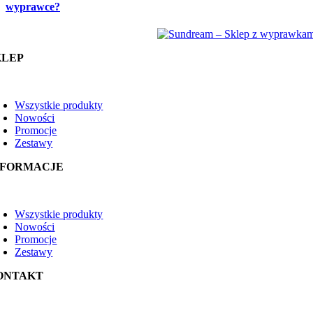
wyprawce?
KLEP
oggle
avigation
Wszystkie produkty
Nowości
Promocje
Zestawy
NFORMACJE
oggle
avigation
Wszystkie produkty
Nowości
Promocje
Zestawy
ONTAKT
oggle