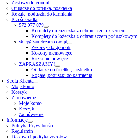
Zestawy do gondoli
Otulacze do fotelika, nosidełka
Rogale, poduszki do karmienia
Prześcieradła
572 977 079
Komplety do łóżeczka z ochraniaczem z sercem
Komplety do łóżeczka z ochraniaczem poduszkowym
sklep@sundream.com.pl
Zestawy do gondoli
Kokony niemowlęce
Rożki niemowlęce
ZAPRASZAMY!
Otulacze do fotelika, nosidełka
Rogale, poduszki do karmienia
Strefa Klienta
Moje konto
Koszyk
Zamówienie
Moje konto
Koszyk
Zamówienie
Informacje
Polityka Prywatności
Regulamin
Dostawa i polityka zwrotów