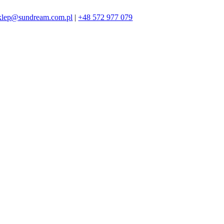
klep@sundream.com.pl
|
+48 572 977 079
572 977 079
SKLEP@SUNDREAM.PL
ZAPRASZAMY!