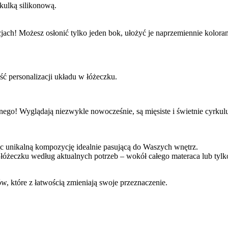
kulką silikonową.
h! Możesz osłonić tylko jeden bok, ułożyć je naprzemiennie koloram
ć personalizacji układu w łóżeczku.
ego! Wyglądają niezwykle nowocześnie, są mięsiste i świetnie cyrkulu
c unikalną kompozycję idealnie pasującą do Waszych wnętrz.
żeczku według aktualnych potrzeb – wokół całego materaca lub tylko 
 które z łatwością zmieniają swoje przeznaczenie.